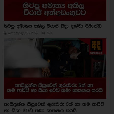
හිටපු අමාත්‍ය අකිල විරාජ් 18දා දක්වා රිමාන්ඩ්
Wednesday / 5 / 2026
528
තායිලන්ත සිසුවෙක් ගුරුවරු 5ක් හා තම ආච්චි
හා සීයා වෙඩි තබා ඝාතනය කරයි