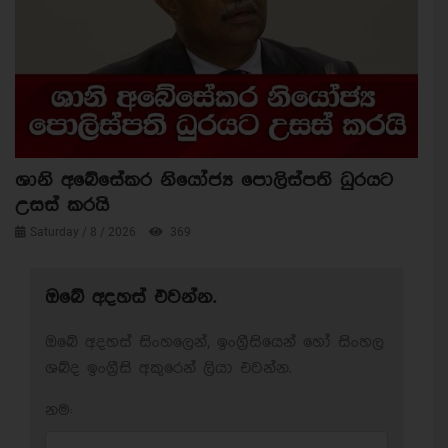
ශානි අබේසේකර නියෝජ්‍ය පොලිස්පති ධුරයට
උසස් කරයි
Saturday / 8 / 2026
369
ඔබේ අදහස් එවන්න.
ඔබේ අදහස් සිංහලෙන්, ඉංග්‍රීසියෙන් හෝ සිංහල
ශබ්ද ඉංග්‍රීසි අකුරෙන් ලියා එවන්න.
නම: