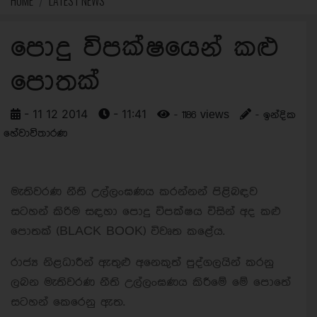
HOME
LATEST NEWS
පොදු විපක්ෂයෙන් කළු
පොතක්
- 11 12 2014
- 11:41
- 1186 views
- ඉන්දික
හේවාවිතාරණ
මැතිවරණ නීති උල්ලංඝණය කරන්නන් පිළිබඳව
සටහන් කිරිම සඳහා පොදු විපක්ෂය විසින් අද කළු
පොතක් (BLACK BOOK) විවෘත කළේය.
රාජ්‍ය නිළධාරීන් ඇතුළු අනෙකුත් පුද්ගලයින් කරනු
ලබන මැතිවරණ නීති උල්ලංඝණය කිරීමේ මේ පොතේ
සටහන් කෙරෙනු ඇත.