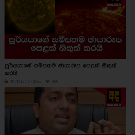
සූර්යයාගේ සමීපතම ඡායාරූප පෙළක් නිකුත්
කරයි
Thursday / 6 / 2026
666