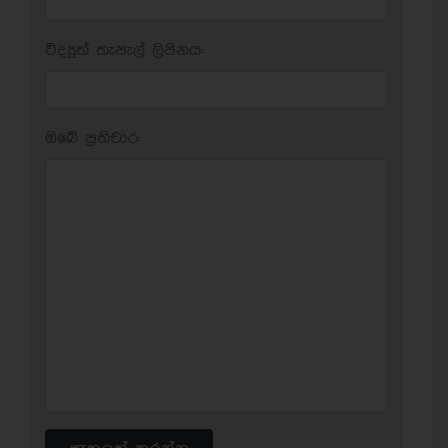
විද්‍යුත් තැපැල් ලිපිනය:
ඔබේ ප‍්‍රතිචාර: