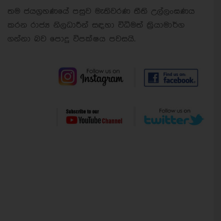
තම ජයග්‍රහණයේ පසුව මැතිවරණ තීති උල්ලංඝණය
කරන රාජ්‍ය නිලධාරීන් සඳහා විධිමත් ක්‍රියාමාර්ග
ගන්නා බව පොදු විපක්ෂය පවසයි.