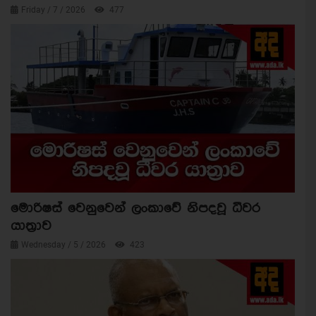
Friday / 7 / 2026
477
මොරිෂස් වෙනුවෙන් ලංකාවේ නිපදවූ ධීවර
යාත්‍රාව
Wednesday / 5 / 2026
423