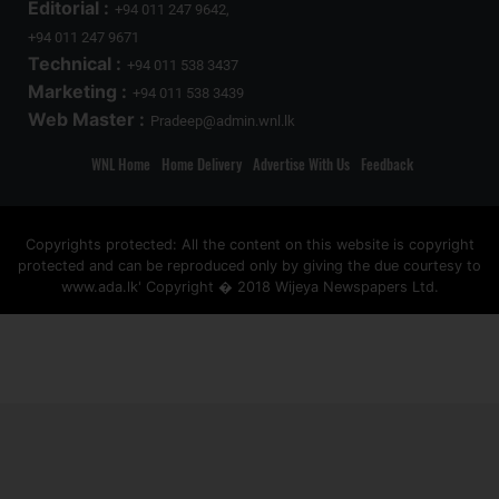
Editorial :
+94 011 247 9642,
+94 011 247 9671
Technical :
+94 011 538 3437
Marketing :
+94 011 538 3439
Web Master :
Pradeep@admin.wnl.lk
WNL Home
Home Delivery
Advertise With Us
Feedback
Copyrights protected: All the content on this website is copyright
protected and can be reproduced only by giving the due courtesy to
www.ada.lk' Copyright � 2018 Wijeya Newspapers Ltd.
ad space