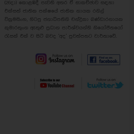
(26දා) කොළඹදී පැවති අතර ඒ සාකච්ඡාව සඳහා
එක්සත් ජාතික පක්ෂයේ ජාතික නායක රනිල්
වික්‍රමසිංහ, හිටපු ජනාධිපතිනි චන්ද්‍රිකා බණ්ඩාරනායක
කුමාරතුංග ඇතුළු ප්‍රධාන පාර්ශ්වයන්හි නියෝජිතයෝ
රැසක් එක් ව සිටි බවද 'අද' පුවත්පතට වාර්තාවේ.