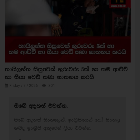
තායිලන්ත සිසුවෙක් ගුරුවරු 5ක් හා තම ආච්චි
හා සීයා වෙඩි තබා ඝාතනය කරයි
Friday / 7 / 2026
301
ඔබේ අදහස් එවන්න.
ඔබේ අදහස් සිංහලෙන්, ඉංග්‍රීසියෙන් හෝ සිංහල
ශබ්ද ඉංග්‍රීසි අකුරෙන් ලියා එවන්න.