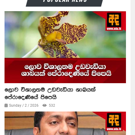
ලොව විශාලතම උඩවැඩියා ශාඛයක්
පේරාදෙණියේ පිපෙයි
Sunday / 2 / 2026
532