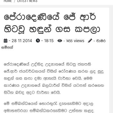
HOME
LATEST NEWS
පේරාදෙණියේ ජේ ආර්
හිටවූ හඳුන් ගස කපලා
- 28 11 2014
- 18:15
- 1455 views
- චාමර
සම්පත්
පේරාදෙණියේ උද්භිද උද‍්‍යානයේ හිටපු ජනපති
ජේ.ආර් ජයවර්ධනයන් විසින් රෝපණය කරන ලද සුදු
හඳුන් ගස කපා දමා ඇතැයි වාර්තා වෙයි. මෙම
කාරණය උද්‍යානයේ බලධාරීන් විසින් යටපත් කරගෙන
සිටින බවද අදට වාර්තා වෙයි.
මේ සම්බන්ධයෙන් තොරතුරැ දැනගැනීමට අදාල
අමාත්‍යවරයා සම්බන්ධකරගැනීමට උත්සහ කළද