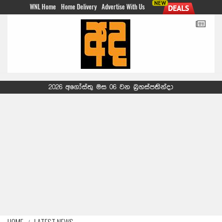
WNL Home
Home Delivery
Advertise With Us
2026 අගෝස්තු මස 06 වන බ්‍රහස්පතින්දා