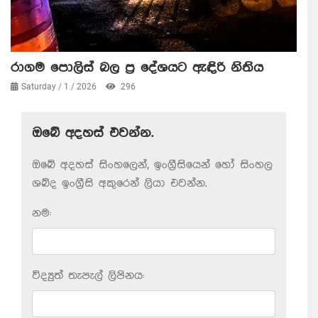
රාගම පොලිස් බල ප්‍ර දේශයට ඇඳිරි නිතිය
Saturday / 1 / 2026
296
ඔබේ අදහස් එවන්න.
ඔබේ අදහස් සිංහලෙන්, ඉංග්‍රීසියෙන් හෝ සිංහල
ශබ්ද ඉංග්‍රීසි අකුරෙන් ලියා එවන්න.
නම:
විද්‍යුත් තැපැල් ලිපිනය: