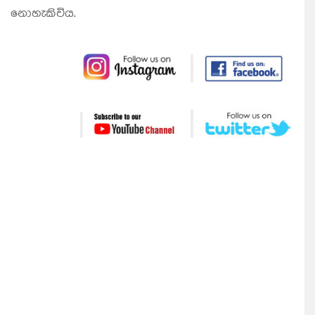
නොහැකිවිය.