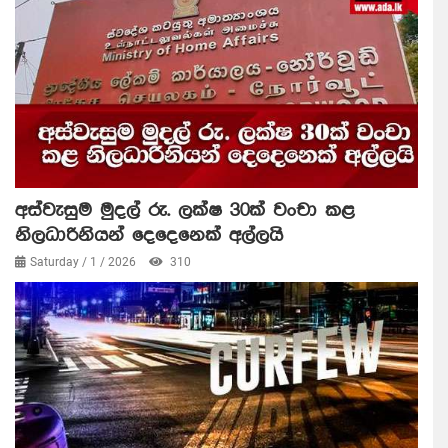
අස්වැසුම මුදල් රු. ලක්ෂ 30ක් වංචා කළ
නිලධාරිනියන් දෙදෙනෙක් අල්ලයි
Saturday / 1 / 2026
310