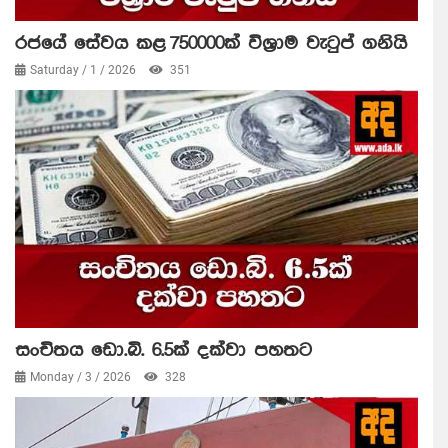
රජයේ සේවය කළ 750000ක් විශ්‍රාම වැටුප් ගනියි
Saturday / 1 / 2026
351
සංචිතය ඩො.බි. 6.5ක් දක්වා පහතට
Monday / 3 / 2026
328