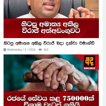
හිටපු අමාත්‍ය අකිල විරාජ් 18දා දක්වා රිමාන්ඩ්
Wednesday / 5 / 2026
363