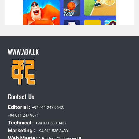
WWW.ADA.LK
Contact Us
Editorial :
+94 011 247 9642,
+94 011 247 9671
Technical :
+94 011 538 3437
Marketing :
+94 011 538 3439
Web Master :
Pradeep@admin.wnl.lk