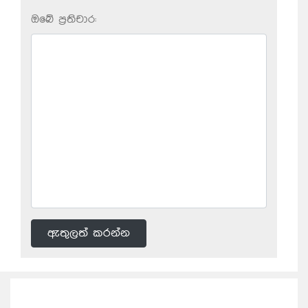
ඔබේ ප‍්‍රතිචාර:
ඇතුලත් කරන්න