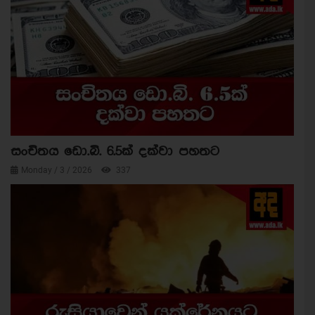
සංචිතය ඩො.බි. 6.5ක් දක්වා පහතට
Monday / 3 / 2026
337