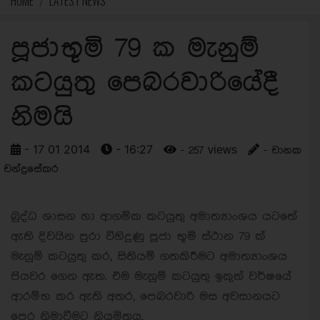
HOME
LATEST NEWS
පූජාභූමි 79 ක මැනුම්
කටයුතු පෙබරවාරියේදී
නිමයි
- 17 01 2014
- 16:27
- 257 views
- චානක
චන්ද්‍රසේකර
බුද්ධ ශාසන හා ආගමික කටයුතු අමාත්‍යාංශය යටතේ
ඇති දිවයින පුරා විහිදුණු පූජා භූමි ස්ථාන 79 ක්
මැනුම් කටයුතු කර, සිතියම් ගතකිරීමට අමාත්‍යාංශය
පියවර ගෙන ඇත. එම මැනුම් කටයුතු ඉකුත් වර්ෂයේ
ආරම්භ කර ඇති අතර, පෙබරවාරි මස අවසානයට
පෙර නිමාවීමට නියමිතය.