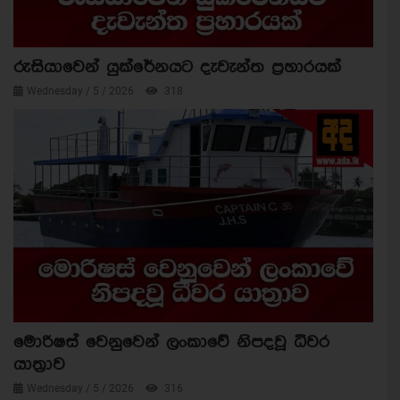
රුසියාවෙන් යුක්රේනයට දැවැන්ත ප්‍රහාරයක්
Wednesday / 5 / 2026
318
මොරිෂස් වෙනුවෙන් ලංකාවේ නිපදවූ ධීවර
යාත්‍රාව
Wednesday / 5 / 2026
316