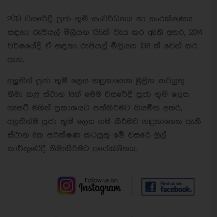
2013 වසරේදී පූජා භූමි සංවර්ධනය හා සංරක්ෂණය
සඳහා රුපියල් මිලියන 135ක් වැය කර ඇති අතර, 2014
වර්ෂයේදී ඒ සඳහා රුපියල් මිලියන 138 ක් වෙන් කර
ඇත.
අලුතින් පූජා භූමි ලෙස හඳුනාගෙන මූලික කටයුතු
නිමා කළ ස්ථාන 18ක් මෙම වසරේදී පූජා භූමි ලෙස
ගැසට් මගින් ප්‍රකාශයට පත්කිරීමට නියමිත අතර,
අලුතින්ම පූජා භූමි ලෙස නම් කිරීමට හඳුනාගෙන ඇති
ස්ථාන 8ක පරීක්ෂණ කටයුතු මේ වසරේ මුල්
කාර්තුවේදී නිමාකිරීමට අපේක්ෂිතය.