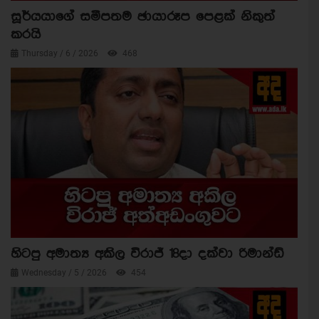
සූර්යයාගේ සමීපතම ඡායාරූප පෙළක් නිකුත්
කරයි
Thursday / 6 / 2026
468
හිටපු අමාත්‍ය අකිල විරාජ් 18දා දක්වා රිමාන්ඩ්
Wednesday / 5 / 2026
454