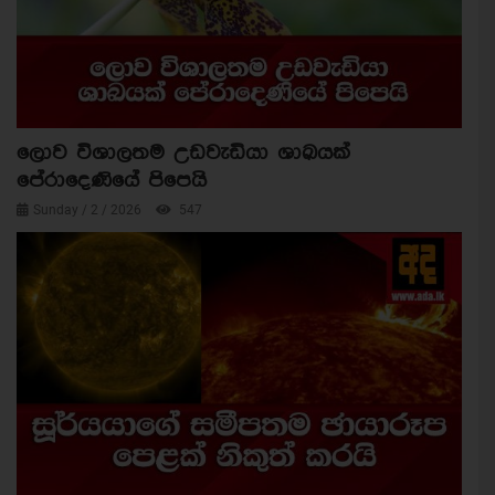
ලොව විශාලතම උඩවැඩියා ශාඛයක්
පේරාදෙණියේ පිපෙයි
Sunday / 2 / 2026
547