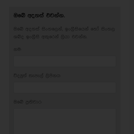
ඔබේ අදහස් එවන්න.
ඔබේ අදහස් සිංහලෙන්, ඉංග්‍රීසියෙන් හෝ සිංහල
ශබ්ද ඉංග්‍රීසි අකුරෙන් ලියා එවන්න.
නම:
විද්‍යුත් තැපැල් ලිපිනය:
ඔබේ ප‍්‍රතිචාර: