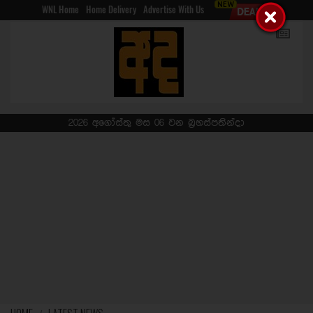
WNL Home
Home Delivery
Advertise With Us
2026 අගෝස්තු මස 06 වන බ්‍රහස්පතින්දා