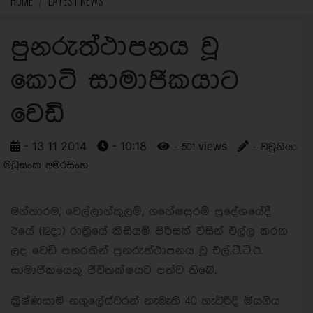
HOME
LATEST NEWS
පුනරුත්ථාපනය වූ
කොටි සාමාජිකයාට
වෙඩි
- 13 11 2014
- 10:18
- 501 views
- වවුනියා
මධුසංක අමරසිංහ
මන්නාරම, වෙල්ලාන්කුලම්, ගනේෂපුරම් ප‍්‍රදේශයේදී
ඊයේ (12දා) රාත්‍රියේ කිසියම් පිරිසක් විසින් එල්ල කරන
ලද වෙඩි පහරකින් පුනරුත්ථාපනය වූ එල්.ටී.ටි.ඊ.
සාමාජිකයෙකු ජීවිතක්ෂයට පත්ව තිබේ.
ක‍්‍රිෂ්ණසාමි නගුලේස්වරන් නැමැති 40 හැවිරිදි මියගිය