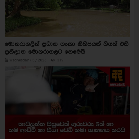
මොනරාගලින් ප්‍රධාන ගංඟා කිහිපයක් ගියත් එහි
ප්‍රතිලාභ මොනරාගලට නෙමෙයි
Wednesday / 5 / 2026
319