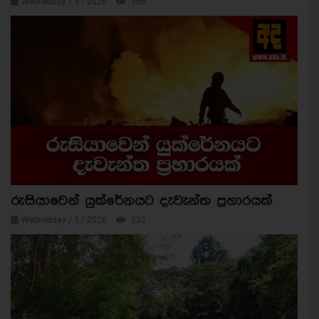
Wednesday / 5 / 2026
366
රුසියාවෙන් යුක්රේනයට දැවැන්ත ප්‍රහාරයක්
Wednesday / 5 / 2026
332