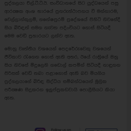
පුද්ගලයා එල්.ටී.ටි.ඊ. සංවිධානයේ සිට යුද්ධයෙන් පසු
ආරක්‍ෂක අංශ භාරයේ පුනරුත්ථාපනය වී මන්නාරම,
වෙල්ලාන්කුලම්, ගනේෂපුරම් ප්‍රදේශයේ පිහිටි නිවසේදී
සිය බිරිඳත් සමග නැවත පදිංචියට ගොස් සිටියදී
මෙම වෙඩි ප්‍රහාරයට ලක්ව ඇත.
මොහු වෘත්තීය වශයෙන් පෙදරේරුවෙකු වශයෙන්
ජීවිකාව රැගෙන ගොස් ඇති අතර, ඊයේ රාත්‍රියේ ඔහු
සිය නිවසේ මිදුලෙහි ගඩොල් කපමින් සිටියදී නාඳුනන
පිරිසක් වෙඩි තබා පළාගොස් ඇති බව මියගිය
පුද්ගලයාගේ බිරිඳ සිද්ධිය සම්බන්ධයෙන් මූලික
පරීක්‍ෂණ සිදුකරන ඉලුප්පුකඩවායි පොලීසියට කියා
ඇත.