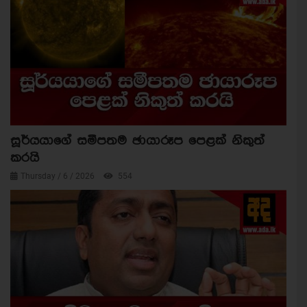
සූර්යයාගේ සමීපතම ඡායාරූප පෙළක් නිකුත්
කරයි
Thursday / 6 / 2026
554