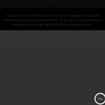
Copyrights protected: All the content on this website is copyright
protected and can be reproduced only by giving the due courtesy to
www.ada.lk' Copyright � 2018 Wijeya Newspapers Ltd.
ad space
Top