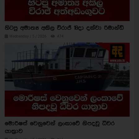
හිටපු අමාත්‍ය අකිල විරාජ් 18දා දක්වා රිමාන්ඩ්
Wednesday / 5 / 2026
474
මොරිෂස් වෙනුවෙන් ලංකාවේ නිපදවූ ධීවර
යාත්‍රාව