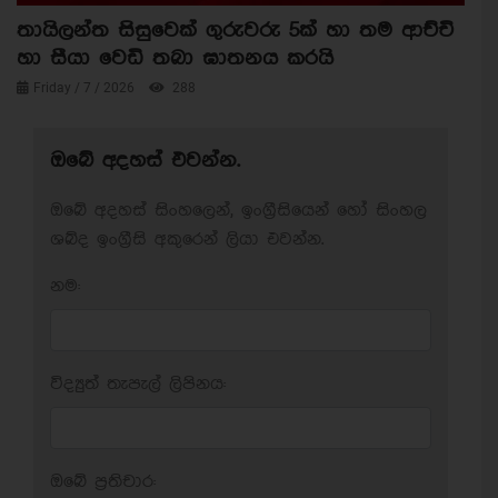
තායිලන්ත සිසුවෙක් ගුරුවරු 5ක් හා තම ආච්චි
හා සීයා වෙඩි තබා ඝාතනය කරයි
Friday / 7 / 2026
288
ඔබේ අදහස් එවන්න.
ඔබේ අදහස් සිංහලෙන්, ඉංග්‍රීසියෙන් හෝ සිංහල
ශබ්ද ඉංග්‍රීසි අකුරෙන් ලියා එවන්න.
නම:
විද්‍යුත් තැපැල් ලිපිනය:
ඔබේ ප‍්‍රතිචාර: