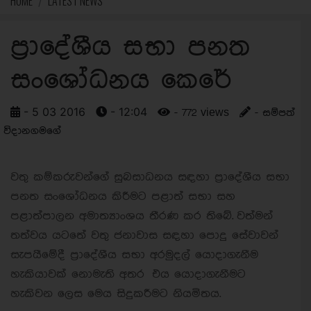
HOME
LATEST NEWS
ප්‍රාදේශීය සභා පනත
සංශෝධනය කෙරේ
- 5 03 2016
- 12:04
- 772 views
- සම්පත්
විදානගමගේ
වතු කම්කරුවන්ගේ සුබසාධනය සඳහා ප්‍රාදේශීය සභා
පනත සංශෝධනය කිරීමට පළාත් සභා සහ
පළාත්පාලන අමාත්‍යාංශය තීරණ කර තිබේ.
වත්මන්
තත්වය යටතේ වතු ජනාවාස සඳහා පොදු සේවාවන්
සැපයීමේදී ප්‍රාදේශීය සභා අරමුදල් යොදාගැනීම
හැකියාවක් නොමැති අතර එය යොදාගැනීමට
හැකිවන ලෙස මෙය සිදුකරීමට නියමිතය.