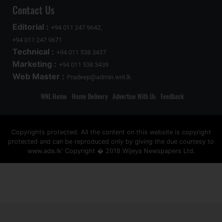
Contact Us
Editorial :
+94 011 247 9642,
+94 011 247 9671
Technical :
+94 011 538 3437
Marketing :
+94 011 538 3439
Web Master :
Pradeep@admin.wnl.lk
WNL Home
Home Delivery
Advertise With Us
Feedback
Copyrights protected: All the content on this website is copyright
protected and can be reproduced only by giving the due courtesy to
www.ada.lk' Copyright � 2018 Wijeya Newspapers Ltd.
ad space