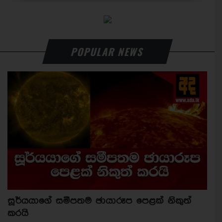
POPULAR NEWS
සූර්යයාගේ සමීපතම ඡායාරූප පෙළක් නිකුත්
කරයි