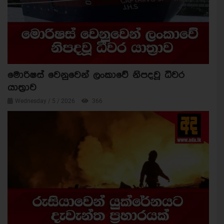
මොරිෂස් වෙනුවෙන් ලංකාවේ නිපදවූ ධීවර
යාත්‍රාව
Wednesday / 5 / 2026
366