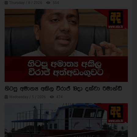
Thursday / 6 / 2026
554
හිටපු අමාත්‍ය අකිල විරාජ් 18දා දක්වා රිමාන්ඩ්
Wednesday / 5 / 2026
474