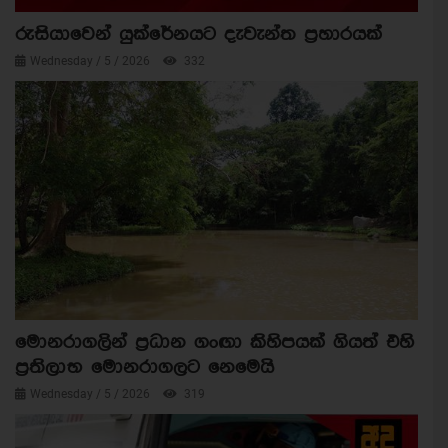
රුසියාවෙන් යුක්රේනයට දැවැන්ත ප්‍රහාරයක්
Wednesday / 5 / 2026
332
මොනරාගලින් ප්‍රධාන ගංඟා කිහිපයක් ගියත් එහි
ප්‍රතිලාභ මොනරාගලට නෙමෙයි
Wednesday / 5 / 2026
319