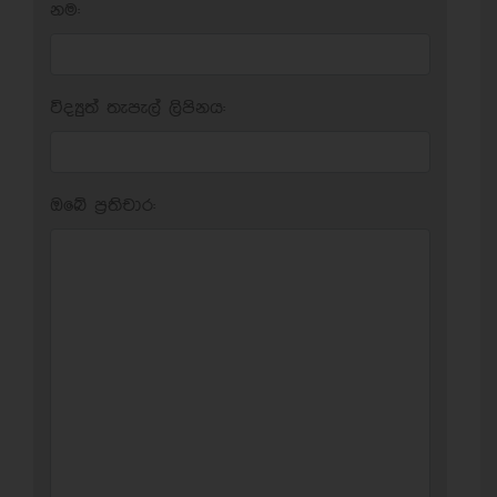
නම:
විද්‍යුත් තැපැල් ලිපිනය:
ඔබේ ප‍්‍රතිචාර: