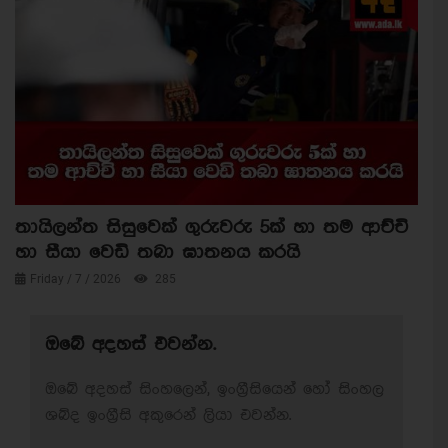
තායිලන්ත සිසුවෙක් ගුරුවරු 5ක් හා තම ආච්චි
හා සීයා වෙඩි තබා ඝාතනය කරයි
Friday / 7 / 2026
285
ඔබේ අදහස් එවන්න.
ඔබේ අදහස් සිංහලෙන්, ඉංග්‍රීසියෙන් හෝ සිංහල
ශබ්ද ඉංග්‍රීසි අකුරෙන් ලියා එවන්න.