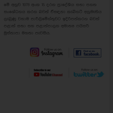
මේ අනුව 1978 අංක 15 දරන ප්‍රාදේශීය සභා පනත
සංශේධනය කරන බවත් ඒසඳහා කැබිනට් අනුමැතිය
ලැබුණු වහාම පාර්ලිමේන්තුවට ඉදිරිපත්කරන බවත්
පළාත් සභා සහ පළාත්පාලන අමාත්‍ය ෆයිසර්
මුස්තාපා මහතා පැවසීය.