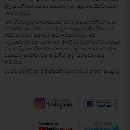
ශ්‍රී ලංකා නිදහස් පක්ෂය එතනොල් හා කුඩු කාරයින්ට යටවී
තිබෙන බවයි.
‘මම පිරිසිදු ශ්‍රී ලංකා කාරයෙක්. මට වූ කෙනෙහිලිකම් ගැන
ජනපතිතුමාට කිව්වා. නාමල් පුතාට දඹුල්ලෙදිම කිව්වා. ඒ
කිසිවකු මාගේ කතාව ගණන් ගත්තේ නැහැ. අපි
හැදූ පක්ෂයට වන විපත ගැන මා කී දේ ඔවුන් විශ්වාස කළේ
නැහැ.
ශ්‍රී ලංකා නිදහස් පක්ෂය හෙට දවසේ කාටවත් යටත්
පක්ෂයක් කරන්න මම කැමති නැහැ.‘ යනුවෙන් ඔහු
පැවැසීය.
එසේම මෙහිදී ඔහු මිනිත්තුවක් පමණ හඬමින් කතා කළේය.