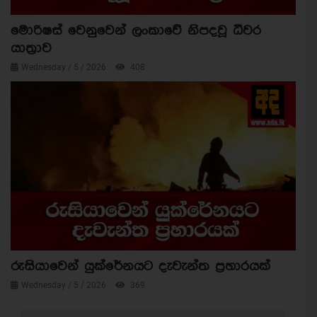
මොරිෂස් වෙනුවෙන් ලංකාවේ නිපදවූ ධීවර
යාත්‍රාව
Wednesday / 5 / 2026
408
රුසියාවෙන් යුක්රේනයට දැවැන්ත ප්‍රහාරයක්
Wednesday / 5 / 2026
369