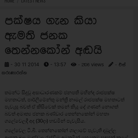
HOME
LATEST NEWS
පක්ෂය ගැන කියා
ඇමති ජනක
තෙන්නකෝන් අඬයි
- 30 11 2014
- 13:57
- 2106 views
- එස්
කරුණාරත්න
තමන්ට සිදුවූ අසාධාරණකම් ජනපති මහින්ද රාජපක්ෂ
මහතාටත්, පාර්ලිමේන්තු මන්ත්‍රී නාමල් රාජපක්ෂ මහතාටත්
පැවැසූ බවත් ඒ කිසිවෙක් තමන් කියූ දේ ගණන් නොගත්
බවත් අමාත්‍ය ජනක බණ්ඩාර තෙන්නකෝන් මහතා
ගලේවෙලදී අද (30දා) හඬමින් පැවැසීය.
ගලේවෙල ටී.බී. තෙන්නකෝන් ශාලාවේ පැවැති දඹුල්ල
ආසන බල මණ්ඩල රැස්වීම අමතමින් හෙතෙම සඳහන් කළේ