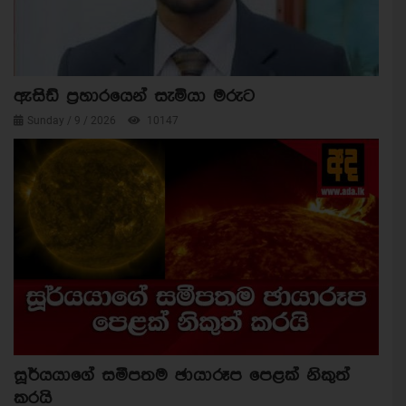
ඇසිඩ් ප්‍රහාරයෙන් සැමියා මරුට
Sunday / 9 / 2026
10147
සූර්යයාගේ සමීපතම ඡායාරූප පෙළක් නිකුත්
කරයි