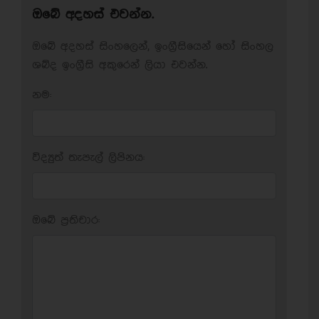
ඔබේ අදහස් එවන්න.
ඔබේ අදහස් සිංහලෙන්, ඉංග්‍රීසියෙන් හෝ සිංහල
ශබ්ද ඉංග්‍රීසි අකුරෙන් ලියා එවන්න.
නම:
විද්‍යුත් තැපැල් ලිපිනය:
ඔබේ ප‍්‍රතිචාර: