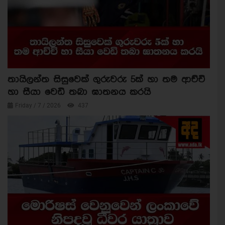
තායිලන්ත සිසුවෙක් ගුරුවරු 5ක් හා තම ආච්චි
හා සීයා වෙඩි තබා ඝාතනය කරයි
Friday / 7 / 2026
437