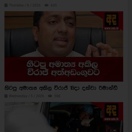
Thursday / 6 / 2026
635
හිටපු අමාත්‍ය අකිල විරාජ් 18දා දක්වා රිමාන්ඩ්
Wednesday / 5 / 2026
508