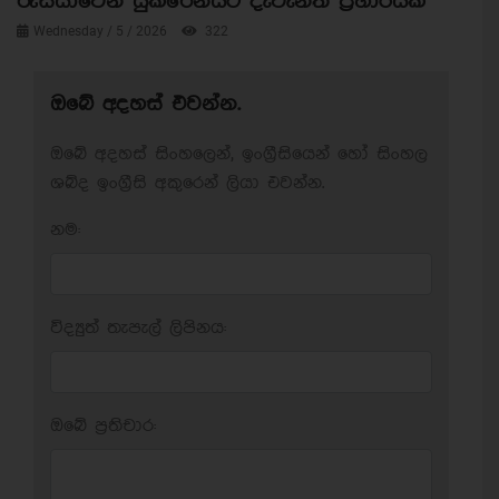
රුසියාවෙන් යුක්රේනයට දැවැන්ත ප්‍රහාරයක්
Wednesday / 5 / 2026
322
ඔබේ අදහස් එවන්න.
ඔබේ අදහස් සිංහලෙන්, ඉංග්‍රීසියෙන් හෝ සිංහල
ශබ්ද ඉංග්‍රීසි අකුරෙන් ලියා එවන්න.
නම:
විද්‍යුත් තැපැල් ලිපිනය:
ඔබේ ප‍්‍රතිචාර: