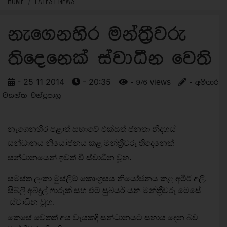
HOME
LATEST NEWS
නැගෙනහිර මන්ත්‍රීවරු
තිදෙනෙක් ස්වාධීන වෙති
- 25 11 2014
- 20:35
- 976 views
- අම්පාර
වසන්ත චන්ද්‍රපාල
නැගෙනහිර පළාත් සභාවේ එක්සත් ජනතා නිදහස්
සන්ධානය නියෝජනය කළ මන්ත්‍රීවරු තිදෙනෙක්
සන්ධානයෙන් ඉවත් වී ස්වාධීන වූහ.
සමස්ත ලංකා මුස්ලිම් කොංග්‍රසය නියෝජනය කළ අමීර් අලි,
සිබ්ලි අබ්දුල් ෆාරුක් සහ එම් සුබයර් යන මන්ත්‍රීවරු මෙසේ
ස්වාධීන වූහ.
කෙසේ වෙතත් අය වැයකදී සන්ධානයට සහාය දෙන බව