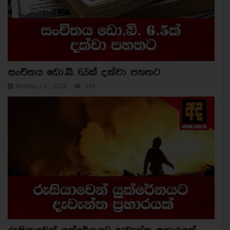
සංචිතය ඩො.බි. 6.5ක් දක්වා පහතට
Monday / 3 / 2026
339