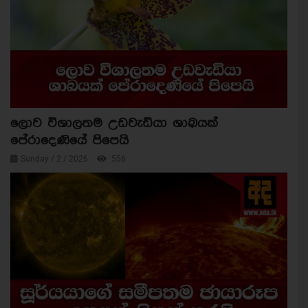
ලොව විශාලතම උඩවැඩියා ශාඛයක්
පේරාදෙණියේ පිපෙයි
Sunday / 2 / 2026
556