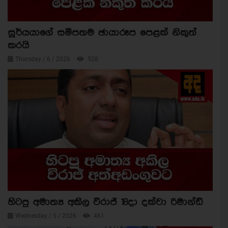
සූර්යයාගේ සමීපතම ඡායාරූප පෙළක් නිකුත්
කරයි
Thursday / 6 / 2026
528
හිටපු අමාත්‍ය අකිල විරාජ් 18දා දක්වා රිමාන්ඩ්
Wednesday / 5 / 2026
461