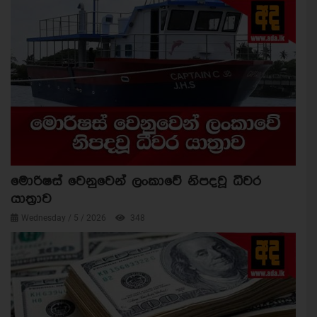
මොරිෂස් වෙනුවෙන් ලංකාවේ නිපදවූ ධීවර
යාත්‍රාව
Wednesday / 5 / 2026
348