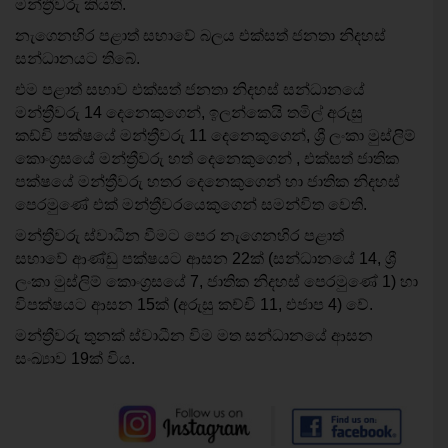
මන්ත්‍රීවරු කියති.
නැගෙනහිර පළාත් සභාවේ බලය එක්සත් ජනතා නිදහස්
සන්ධානයට තිබේ.
එම පළාත් සභාව
එක්සත් ජනතා නිදහස් සන්ධානයේ
මන්ත්‍රීවරු 14 දෙනෙකුගෙන්, ඉලන්කෙයි තමිල් අරුසු
කඩ්චි පක්ෂයේ මන්ත්‍රීවරු 11 දෙනෙකුගෙන්, ශ්‍රී ලංකා මුස්ලිම්
කොංග්‍රසයේ මන්ත්‍රීවරු හත් දෙනෙකුගෙන් , එක්සත් ජාතික
පක්ෂයේ මන්ත්‍රීවරු හතර දෙනෙකුගෙන් හා ජාතික නිදහස්
පෙරමුණේ එක් මන්ත්‍රීවරයෙකුගෙන් සමන්විත වෙති.
මන්ත්‍රීවරු ස්වාධීන වීමට පෙර නැගෙනහිර පළාත්
සභාවේ ආණ්ඩු පක්ෂයට ආසන 22ක් (සන්ධානයේ 14, ශ්‍රී
ලංකා මුස්ලිම් කොංග්‍රසයේ 7, ජාතික නිදහස් පෙරමුණේ 1) හා
විපක්ෂයට ආසන 15ක් (අරුසු කච්චි 11, එජාප 4) වේ.
මන්ත්‍රීවරු තුනක් ස්වාධීන විම මත සන්ධානයේ ආසන
සංඛ්‍යාව 19ක් විය.