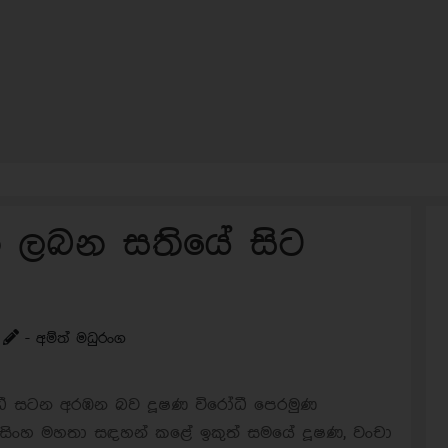
න ලබන සතියේ සිට
- අම්ත් මධුරංග
ෝධී සටන අරඹන බව දූෂණ විරෝධී පෙරමුණ
වර්ණසිංහ මහතා සඳහන් කළේ ඉකුත් සමයේ දූෂණ, වංචා