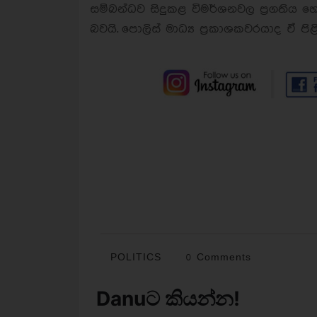
සම්බන්ධව සිදුකළ විමර්ශනවල ප්‍රගතිය හ
බවයි.
පොලිස් මාධ්‍ය ප්‍රකාශකවරයාද ඒ පිළ
POLITICS
0 Comments