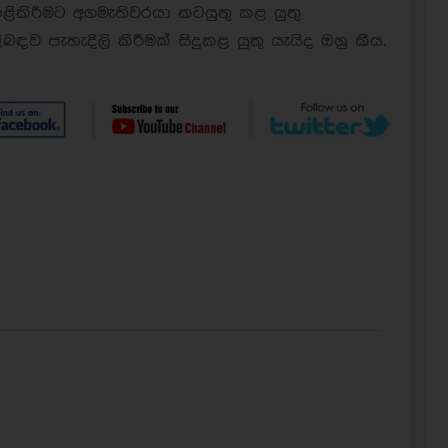
ෙළිකිරීමට අගමැතිවරයා කටයුතු කළ යුතු
ිබඳව පැහැදිලි කිරීමක් සිදුකළ යුතු යැයිද ඔහු කීය.