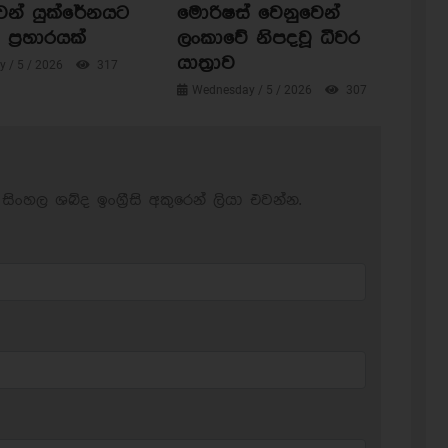
ෙන් යුක්රේනයට
මොරිෂස් වෙනුවෙන්
ප්‍රහාරයක්
ලංකාවේ නිපදවූ ධීවර
යාත්‍රාව
 / 5 / 2026
317
Wednesday / 5 / 2026
307
සිංහල ශබ්ද ඉංග්‍රීසි අකුරෙන් ලියා එවන්න.