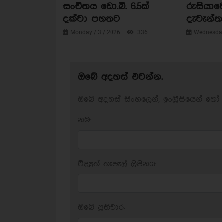
සංචිතය ඩො.බි. 6.5ක්
රුසියාව
දක්වා පහතට
දැවැන්ත 
Monday / 3 / 2026
336
Wednesday
ඔබේ අදහස් එවන්න.
ඔබේ අදහස් සිංහලෙන්, ඉංග්‍රීසියෙන් හෝ 
නම:
විද්‍යුත් තැපැල් ලිපිනය:
ඔබේ ප‍්‍රතිචාර: