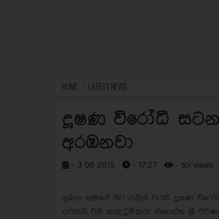
HOME
LATEST NEWS
දූෂණ විරෝධී සට
අරඹනවා
- 3 06 2015
- 17:27
- 501 views
ලබන සතියේ සිට යළිත් වරක් දූෂණ විර
පවසයි.
එහි කැඳවුම්කරු නිශාන්ත ශ්‍රී 