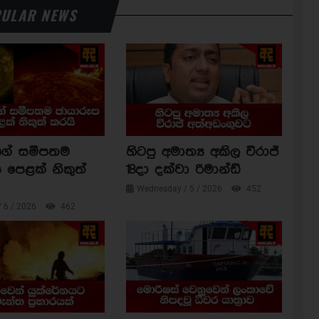
ULAR NEWS
ාගේ සමීපතම
හිටපු අමාත්‍ය අකිල විරාජ්
 පෙළක් නිකුත්
18දා දක්වා රිමාන්ඩ්
Wednesday / 5 / 2026
452
/ 6 / 2026
462