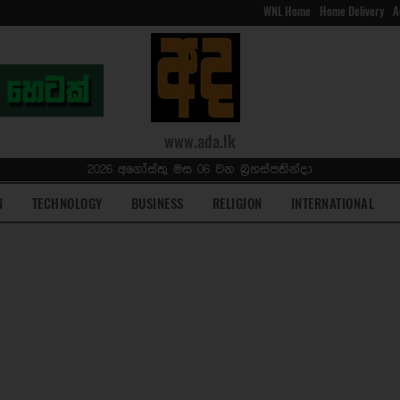
WNL Home
Home Delivery
A
www.ada.lk
2026 අගෝස්තු මස 06 වන බ්‍රහස්පතින්දා
N
TECHNOLOGY
BUSINESS
RELIGION
INTERNATIONAL