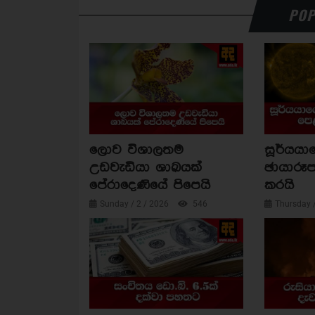
POP
ලොව විශාලතම
සූර්යය
උඩවැඩියා ශාඛයක්
ඡායාරූප
පේරාදෙණියේ පිපෙයි
කරයි
Sunday / 2 / 2026
546
Thursday 