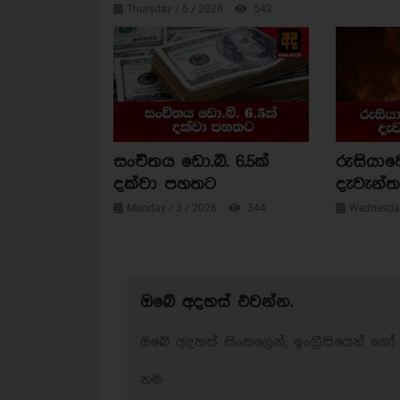
Thursday / 6 / 2026
543
සංචිතය ඩො.බි. 6.5ක්
රුසියාව
දක්වා පහතට
දැවැන්ත 
Monday / 3 / 2026
344
Wednesday
ඔබේ අදහස් එවන්න.
ඔබේ අදහස් සිංහලෙන්, ඉංග්‍රීසියෙන් හෝ 
නම: