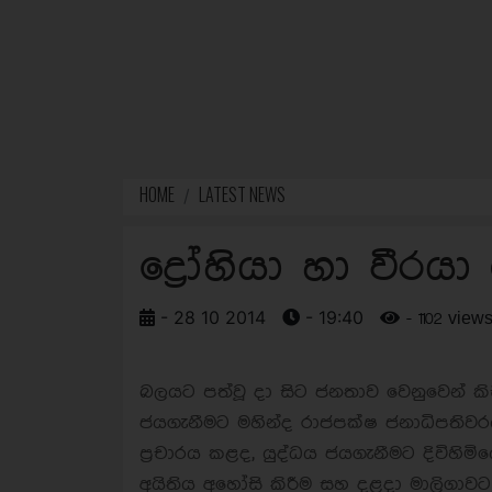
HOME
LATEST NEWS
ද්‍රෝහියා හා වීරයා
- 28 10 2014
- 19:40
- 1102 view
බලයට පත්වූ දා සිට ජනතාව වෙනුවෙන් ක
ජයගැනීමට මහින්ද රාජපක්ෂ ජනාධිපතිවරය
ප්‍රචාරය කළද, යුද්ධය ජයගැනීමට දිවිහ
අයිතිය අහෝසි කිරීම සහ දළදා මාලිගාව