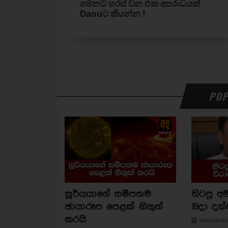
POP
සූර්යයාගේ සමීපතම
හිටපු අම
ඡායාරූප පෙළක් නිකුත්
18දා දක්
කරයි
Wednesday