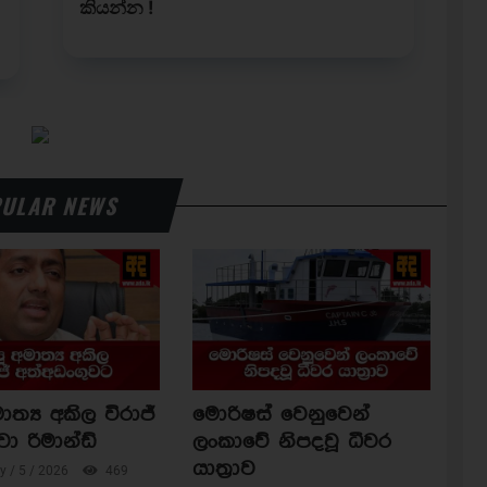
ULAR NEWS
ාත්‍ය අකිල විරාජ්
මොරිෂස් වෙනුවෙන්
වා රිමාන්ඩ්
ලංකාවේ නිපදවූ ධීවර
යාත්‍රාව
 / 5 / 2026
469