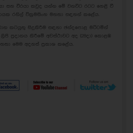
රෝහියා සහ වීරයා කවුද යන්න මේ වනවිට රටට හෙළි වී
යක රනිල් වික්‍රමසිංහ මහතා සඳහන් කළේය.
ාන කටයුතු සිදුකිරීම සඳහා ඡන්දපොළ මට්ටමින්
ලිපි ප්‍රදානය කිරීමේ අවස්ථාවට අද (28දා) කොළඹ
ංහ මහතා මෙම අදහස් ප්‍රකාශ කළේය.