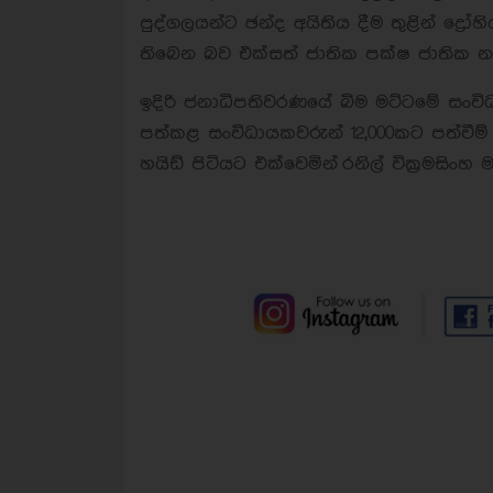
පුද්ගලයන්ට ඡන්ද අයිතිය දීම තුළින් ද්‍
තිබෙන බව එක්සත් ජාතික පක්ෂ ජාතික නා
ඉදිරි ජනාධිපතිවරණයේ බිම මට්ටමේ සංවිධ
පත්කළ සංවිධායකවරුන් 12,000කට පත්වීම් 
හයිඩ් පිටියට එක්වෙමින් රනිල් වික්‍රමසි