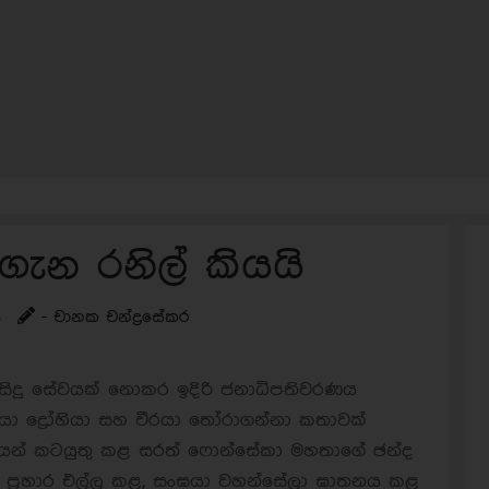
 ගැන රනිල් කියයි
s
- චානක චන්ද්‍රසේකර
ිසිදු සේවයක් නොකර ඉදිරි ජනාධිපතිවරණය
ා ද්‍රෝහියා සහ වීරයා තෝරාගන්නා කතාවක්
ිමියෙන් කටයුතු කළ සරත් ෆොන්සේකා මහතාගේ ඡන්ද
ට ප්‍රහාර එල්ල කළ, සංඝයා වහන්සේලා ඝාතනය කළ