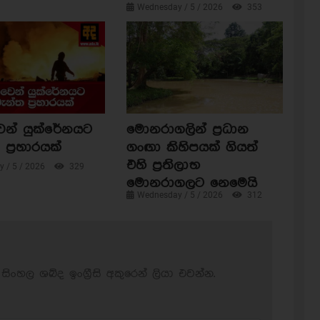
Wednesday / 5 / 2026
353
ෙන් යුක්රේනයට
මොනරාගලින් ප්‍රධාන
ප්‍රහාරයක්
ගංඟා කිහිපයක් ගියත්
එහි ප්‍රතිලාභ
 / 5 / 2026
329
මොනරාගලට නෙමෙයි
Wednesday / 5 / 2026
312
සිංහල ශබ්ද ඉංග්‍රීසි අකුරෙන් ලියා එවන්න.