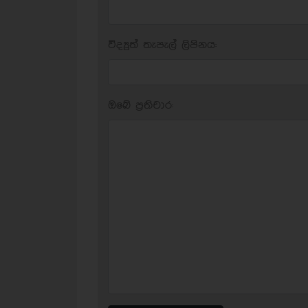
විද්‍යුත් තැපැල් ලිපිනය:
ඔබේ ප‍්‍රතිචාර: