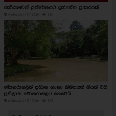
රුසියාවෙන් යුක්රේනයට දැවැන්ත ප්‍රහාරයක්
Wednesday / 5 / 2026
326
මොනරාගලින් ප්‍රධාන ගංඟා කිහිපයක් ගියත් එහි
ප්‍රතිලාභ මොනරාගලට නෙමෙයි
Wednesday / 5 / 2026
309