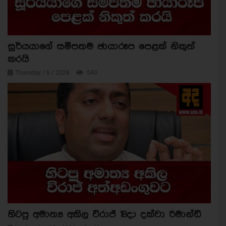
සූර්යයාගේ සමීපතම ඡායාරූප පෙළක් නිකුත්
කරයි
Thursday / 6 / 2026
540
හිටපු අමාත්‍ය අකිල විරාජ් 18දා දක්වා රිමාන්ඩ්