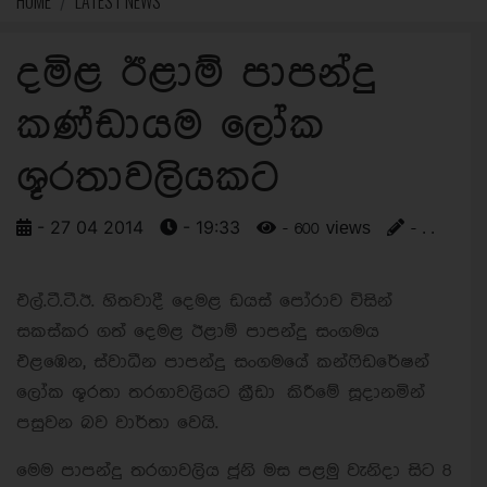
HOME
LATEST NEWS
දමිළ ඊළාම් පාපන්දු
කණ්ඩායම ලෝක
ශූරතාවලියකට
- 27 04 2014
- 19:33
- 600 views
- . .
එල්.ටී.ටී.ඊ. හිතවාදී දෙමළ ඩයස් පෝරාව විසින්
සකස්කර ගත් දෙමළ ඊළාම් පාපන්දු සංගමය
එළඹෙන, ස්වාධීන පාපන්දු සංගමයේ කන්ෆිඩරේෂන්
ලෝක ශූරතා තරගාවලියට ක්‍රීඩා කිරීමේ සූදානමින්
පසුවන බව වාර්තා වෙයි.
මෙම පාපන්දු තරගාවලිය ජූනි මස පළමු වැනිදා සිට 8