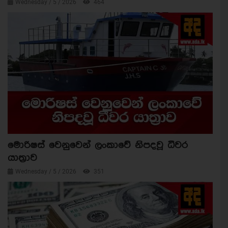
Wednesday / 5 / 2026
464
මොරිෂස් වෙනුවෙන් ලංකාවේ නිපදවූ ධීවර
යාත්‍රාව
Wednesday / 5 / 2026
351