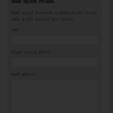
ඔබේ අදහස් එවන්න.
ඔබේ අදහස් සිංහලෙන්, ඉංග්‍රීසියෙන් හෝ සිංහල
ශබ්ද ඉංග්‍රීසි අකුරෙන් ලියා එවන්න.
නම:
විද්‍යුත් තැපැල් ලිපිනය:
ඔබේ ප‍්‍රතිචාර: