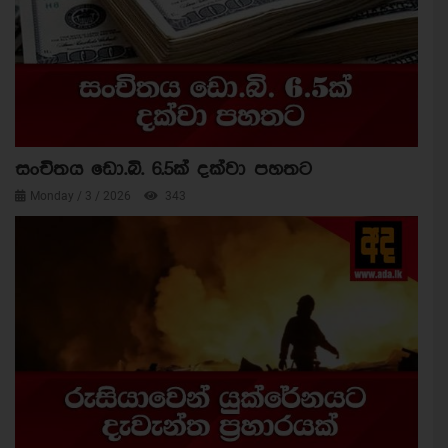
සංචිතය ඩො.බි. 6.5ක් දක්වා පහතට
Monday / 3 / 2026
343