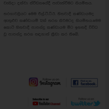
වැනිදා දක්වා ස්වීඩනයේදී පැවැත්වීමට නියමිතය.
තරගාවලියට මෙම එල්.ටී.ටී.ඊ. හිතවාදී කණ්ඩායමද
ඇතුළුව කණ්ඩායම් 12ක් තරග කිරිමටද නියමිතය.මෙම
කොටි හිතවාදී පාපන්දු කණ්ඩායම මීට ඉහතදී විවිධ
වූ පාපන්දු තරග සඳහාත් ක්‍රීඩා කර තිබේ.