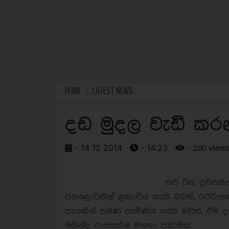
HOME
LATEST NEWS
දඩ මුදල වැඩි කර
- 14 12 2014
- 14:23
- 2210 view
තව ටික දවසකින
පහළොවකින් ළඟාවිය හැකි බවත්, රථවාහන
පැයකින් පමණ පැමිණිය හැකි බවත්, එම දඩය
මහින්ද රාජපක්ෂ මහතා පැවසීය.