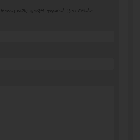
සිංහල ශබ්ද ඉංග්‍රීසි අකුරෙන් ලියා එවන්න.