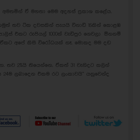
ක් අමතමින් ඒ මහතා මෙම අදහස් ප්‍රකාශ කළේය.
ත් තව ටික දවසකින් පැයයි විනාඩි 15කින් කොළඹ
් පොලිස් එකට රුපියල් 1000ක් වැඩිපුර ගෙවලා ඕනනම්
්. ඒකට අපේ කිසි විරෝධයක් නෑ. මොකද මම දඩ
්නෙ. තව 2%යි තියෙන්නෙ. ඒකත් 31 වැනිදට කලින්
පැය 24ම ලබාදෙන එකම රට ලංකාවයි” යනුවෙන්ද