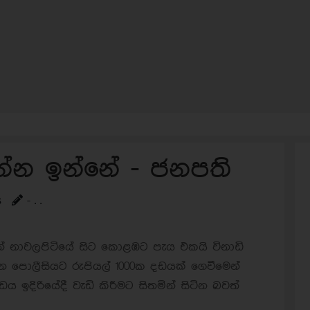
න්න ඉන්නේ - ජනපති
s
- . .
් නාවලපිටියේ සිට කොළඹට පැය එකයි විනාඩි
 පොලීසියට රුපියල් 1000ක දඩයක් ගෙවීමෙන්
 ඉදිරියේදී වැඩි කිරීමට සිතමින් සිටින බවත්