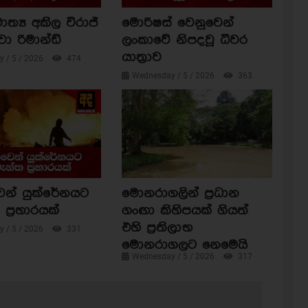
ාත්‍ය අකිල විරාජ්
මොරිෂස් වෙනුවෙන්
වා රිමාන්ඩ්
ලංකාවේ නිපදවූ ධීවර
යාත්‍රාව
 / 5 / 2026
474
Wednesday / 5 / 2026
363
ෙන් යුක්රේනයට
මොනරාගලින් ප්‍රධාන
ප්‍රහාරයක්
ගංඟා කිහිපයක් ගියත්
එහි ප්‍රතිලාභ
 / 5 / 2026
331
මොනරාගලට නෙමෙයි
Wednesday / 5 / 2026
317