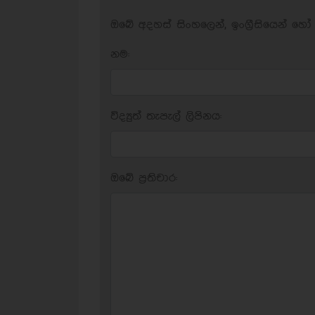
ඔබේ අදහස් සිංහලෙන්, ඉංග්‍රීසියෙන් හෝ 
නම:
විද්‍යුත් තැපැල් ලිපිනය:
ඔබේ ප‍්‍රතිචාර: