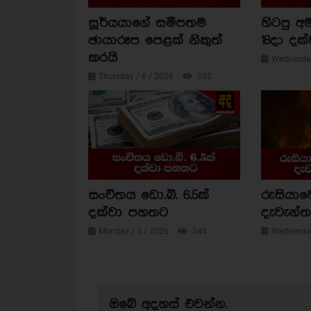
සූර්යයාගේ සමීපතම
හිටපු අම
ඡායාරූප පෙළක් නිකුත්
18දා දක්
කරයි
Wednesday
Thursday / 6 / 2026
552
සංචිතය ඩො.බි. 6.5ක්
රුසියාව
දක්වා පහතට
දැවැන්ත 
Monday / 3 / 2026
345
Wednesday
ඔබේ අදහස් එවන්න.