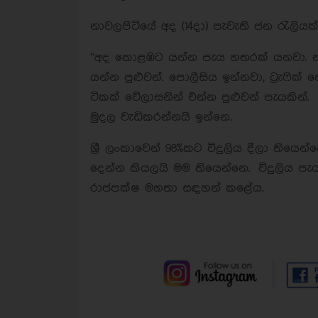
නාවලපිටියේ අද (14දා) පැවැති ජන රැලිය
“අද කොළඹට යන්න පැය හතරක් යනවා. නමු
යන්න පුළුවන්. පොලීසිය ඉන්නවා, ට්‍රැෆික
ටිකක් වේලාසනින් එන්න පුළුවන් පැයකින
මුදල වැඩිකරන්නයි ඉන්නෙ.
ශ්‍රී ලංකාවෙන් 98%කට විදුලිය දීලා තියෙන
දෙන්න කියලයි මම තියෙන්නෙ. විදුලිය 
රාජපක්ෂ මහතා සඳහන් කළේය.