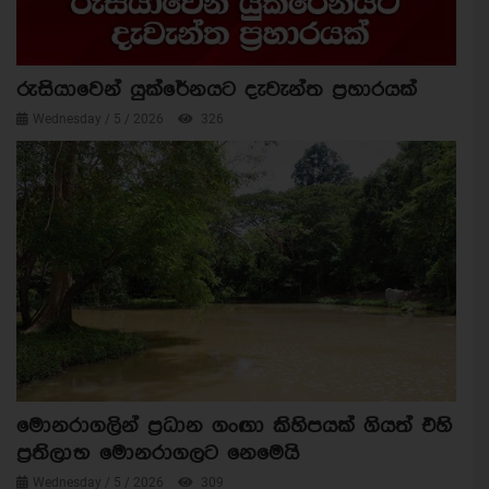
රුසියාවෙන් යුක්රේනයට දැවැන්ත ප්‍රහාරයක්
Wednesday / 5 / 2026
326
මොනරාගලින් ප්‍රධාන ගංඟා කිහිපයක් ගියත් එහි
ප්‍රතිලාභ මොනරාගලට නෙමෙයි
Wednesday / 5 / 2026
309