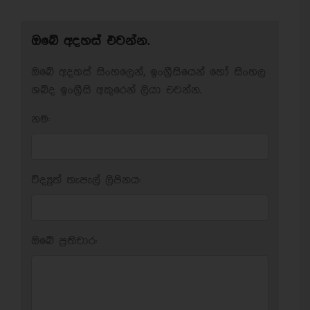
ඔබේ අදහස් එවන්න.
ඔබේ අදහස් සිංහලෙන්, ඉංග්‍රීසියෙන් හෝ සිංහල
ශබ්ද ඉංග්‍රීසි අකුරෙන් ලියා එවන්න.
නම:
විද්‍යුත් තැපැල් ලිපිනය:
ඔබේ ප‍්‍රතිචාර: