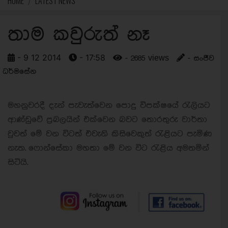
HOME
LATEST NEWS
තාම කවුරුත් නෑ
- 9 12 2014
- 17:58
- 2685 views
- සංජීව
ධර්මසේන
මහනුවරදී දැන් පැවැත්වෙන පොදු විපක්ෂයේ රැලියට
ආණ්ඩුවේ ප්‍රබලයින් එක්වෙන බවට තොරතුරු වාර්තා
වුවත් මේ වන විටත් එවැනි කිසිවෙකුත් රැළියට පැමිණ
නැත.
ෆොන්සේකා මහතා මේ වන විට රැළිය අමතමින්
සිටියි.