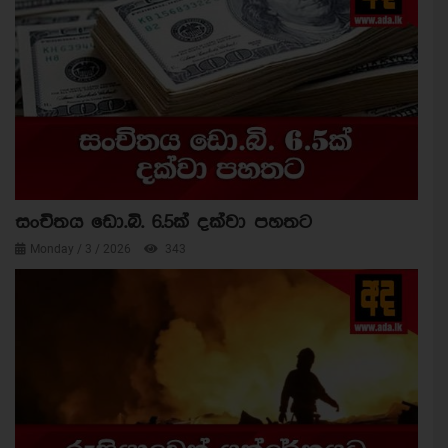
සංචිතය ඩො.බි. 6.5ක් දක්වා පහතට
Monday / 3 / 2026
343