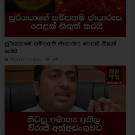
සූර්යයාගේ සමීපතම ඡායාරූප පෙළක් නිකුත්
කරයි
Thursday / 6 / 2026
540