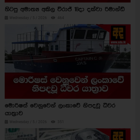
හිටපු අමාත්‍ය අකිල විරාජ් 18දා දක්වා රිමාන්ඩ්
Wednesday / 5 / 2026
464
මොරිෂස් වෙනුවෙන් ලංකාවේ නිපදවූ ධීවර
යාත්‍රාව
Wednesday / 5 / 2026
351