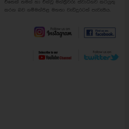
එතෙක් තමන් හා එක්වූ මන්ත්‍රීවරු ස්වාධිනව කටයුතු
කරන බව ගම්මන්පිළ මහතා වැඩිදුරටත් පැවැසීය.