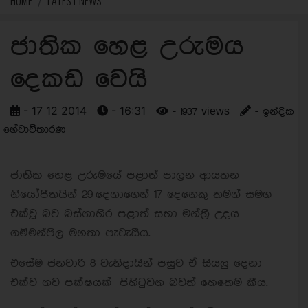
HOME
LATEST NEWS
ජාතික හෙළ උරුමය
දෙකඩ වෙයි
- 17 12 2014
- 16:31
- 1937 views
- ඉන්දික
හේවාවිතාරණ
ජාතික හෙළ උරුමයේ පළාත් පාලන ආයතන
නියෝජිතයින් 29 දෙනාගෙන් 17 දෙනෙකු තමන් සමග
එක්වූ බව බස්නාහිර පළාත් සභා මන්ත්‍රී උදය
ගම්මන්පිල මහතා පැවැසීය.
එසේම ජනවාරි 8 වැනිදායින් පසුව ඒ සියලු දෙනා
එක්ව නව පක්ෂයක් පිහිටුවන බවත් හෙතෙම කීය.