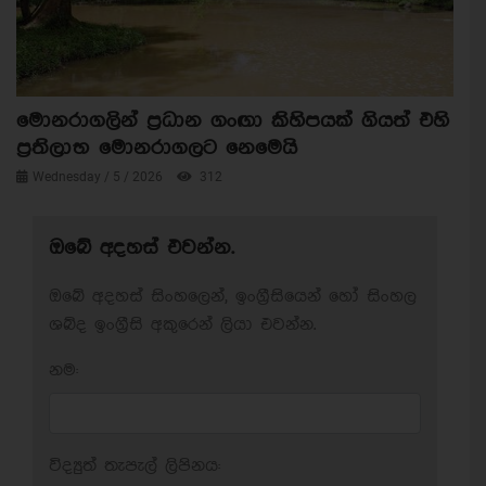
මොනරාගලින් ප්‍රධාන ගංඟා කිහිපයක් ගියත් එහි
ප්‍රතිලාභ මොනරාගලට නෙමෙයි
Wednesday / 5 / 2026
312
ඔබේ අදහස් එවන්න.
ඔබේ අදහස් සිංහලෙන්, ඉංග්‍රීසියෙන් හෝ සිංහල
ශබ්ද ඉංග්‍රීසි අකුරෙන් ලියා එවන්න.
නම:
විද්‍යුත් තැපැල් ලිපිනය: