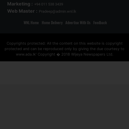
Marketing :
+94 011 538 3439
Web Master :
Pradeep@admin.wnl.lk
WNL Home
Home Delivery
Advertise With Us
Feedback
Copyrights protected: All the content on this website is copyright
protected and can be reproduced only by giving the due courtesy to
www.ada.lk' Copyright � 2018 Wijeya Newspapers Ltd.
ad space