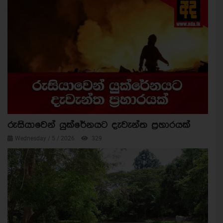
රුසියාවෙන් යුක්රේනයට දැවැන්ත ප්‍රහාරයක්
Wednesday / 5 / 2026
329