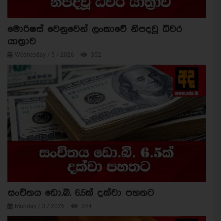
මොරිෂස් වෙනුවෙන් ලංකාවේ නිපදවූ ධීවර
යාත්‍රාව
Wednesday / 5 / 2026
352
සංචිතය ඩො.බි. 6.5ක් දක්වා පහතට
Monday / 3 / 2026
344