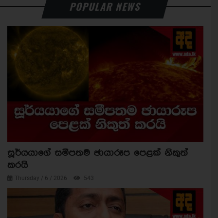
POPULAR NEWS
සූර්යයාගේ සමීපතම ඡායාරූප පෙළක් නිකුත්
කරයි
Thursday / 6 / 2026
543