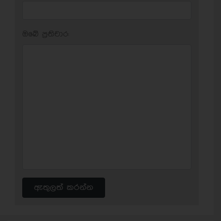
ඔබේ ප‍්‍රතිචාර:
ඇතුලත් කරන්න