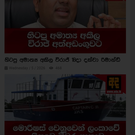
හිටපු අමාත්‍ය අකිල විරාජ් 18දා දක්වා රිමාන්ඩ්
Wednesday / 5 / 2026
468