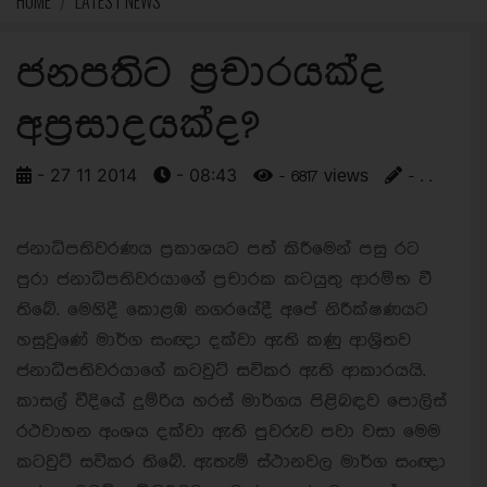
HOME
LATEST NEWS
ජනපතිට ප්‍රචාරයක්ද
අප්‍රසාදයක්ද?
- 27 11 2014
- 08:43
- 6817 views
- . .
ජනාධිපතිවරණය ප්‍රකාශයට පත් කිරීමෙන් පසු රට
පුරා ජනාධිපතිවරයාගේ ප්‍රචාරක කටයුතු ආරම්භ වී
තිබේ. මෙහිදී කොළඹ නගරයේදී අපේ නිරීක්ෂණයට
හසුවුණේ මාර්ග සංඥා දක්වා ඇති කණු ආශ්‍රිතව
ජනාධිපතිවරයාගේ කටවුට් සවිකර ඇති ආකාරයයි.
කාසල් වීදියේ දුම්රිය හරස් මාර්ගය පිළිබඳව පොලිස්
රථවාහන අංශය දක්වා ඇති පුවරුව පවා වසා මෙම
කටවුට් සවිකර තිබේ. ඇතැම් ස්ථානවල මාර්ග සංඥා