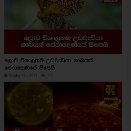
ලොව විශාලතම උඩවැඩියා ශාඛයක්
පේරාදෙණියේ පිපෙයි
Sunday / 2 / 2026
550