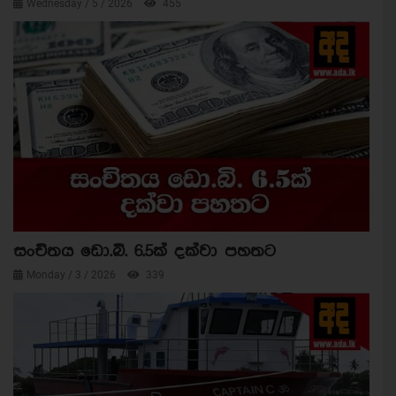
Wednesday / 5 / 2026
455
සංචිතය ඩො.බි. 6.5ක් දක්වා පහතට
Monday / 3 / 2026
339