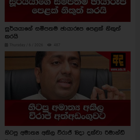
සූර්යයාගේ සමීපතම ඡායාරූප පෙළක් නිකුත්
කරයි
Thursday / 6 / 2026
487
හිටපු අමාත්‍ය අකිල විරාජ් 18දා දක්වා රිමාන්ඩ්