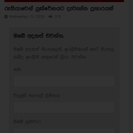
රුසියාවෙන් යුක්රේනයට දැවැන්ත ප්‍රහාරයක්
Wednesday / 5 / 2026
318
ඔබේ අදහස් එවන්න.
ඔබේ අදහස් සිංහලෙන්, ඉංග්‍රීසියෙන් හෝ සිංහල
ශබ්ද ඉංග්‍රීසි අකුරෙන් ලියා එවන්න.
නම:
විද්‍යුත් තැපැල් ලිපිනය:
ඔබේ ප‍්‍රතිචාර: