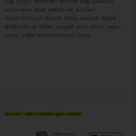
කණු කටවුට් සවිකිරීමට ආධාරක කණු වශයෙන්ද
යොදා ගෙන තිබේ. මෙවැනි දේ කරන්නේ
ජනාධිපතිවරයාට හිතවත් පිරිස්ද නැත්නම් ඔහුගේ
කීර්තිය විනාශ කිරීමට සැලසුම් කරන පිරිස්ද යන්න
සොයා බැලීම ජනාධිපතිවරයාට බාරය.
ඡායාරූප - ශමීර රාජපක්ෂ/ ඉසුරු පෙරේරා