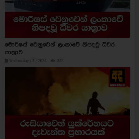
මොරිෂස් වෙනුවෙන් ලංකාවේ නිපදවූ ධීවර
යාත්‍රාව
Wednesday / 5 / 2026
323