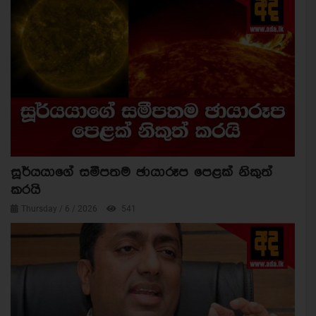
සූර්යයාගේ සමීපතම ඡායාරූප පෙළක් නිකුත්
කරයි
Thursday / 6 / 2026
541