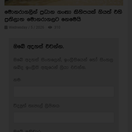
මොනරාගලින් ප්‍රධාන ගංඟා කිහිපයක් ගියත් එහි
ප්‍රතිලාභ මොනරාගලට නෙමෙයි
Wednesday / 5 / 2026
310
ඔබේ අදහස් එවන්න.
ඔබේ අදහස් සිංහලෙන්, ඉංග්‍රීසියෙන් හෝ සිංහල
ශබ්ද ඉංග්‍රීසි අකුරෙන් ලියා එවන්න.
නම:
විද්‍යුත් තැපැල් ලිපිනය:
ඔබේ ප‍්‍රතිචාර: