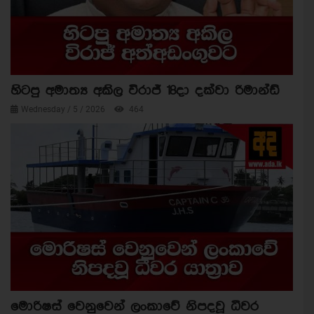
හිටපු අමාත්‍ය අකිල විරාජ් 18දා දක්වා රිමාන්ඩ්
Wednesday / 5 / 2026
464
මොරිෂස් වෙනුවෙන් ලංකාවේ නිපදවූ ධීවර