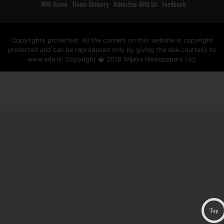
WNL Home
Home Delivery
Advertise With Us
Feedback
Copyrights protected: All the content on this website is copyright
protected and can be reproduced only by giving the due courtesy to
www.ada.lk' Copyright � 2018 Wijeya Newspapers Ltd.
ad space
Top