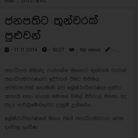
HOME
LATEST NEWS
ජනපතිට තුන්වරක්
පුළුවන්
- 11 11 2014
- 18:27
- 1189 views
- . .
ජනාධිපති මහින්ද රාජපක්ෂ මහතාට තුන්වැනි වරටත්
ජනාධිපතිවරණයට ඉදිරිපත් වීමට නීතිමය
අවහිරතාවක් නොමැති බව ශ්‍රේෂ්ඨාධිකරණය දන්වා
ඇතැයි සභා නායක අමාත්‍ය නිමල් සිරිපාල මහතා අද
(11දා) පාර්ලිමේන්තුවට දැනුම් දුන්නේය.
ශ්‍රේෂ්ඨාධිකරණයේ මතය ඊයේ ජනාධිපතිවරයා වෙත
දන්වනු ලැබිණ.