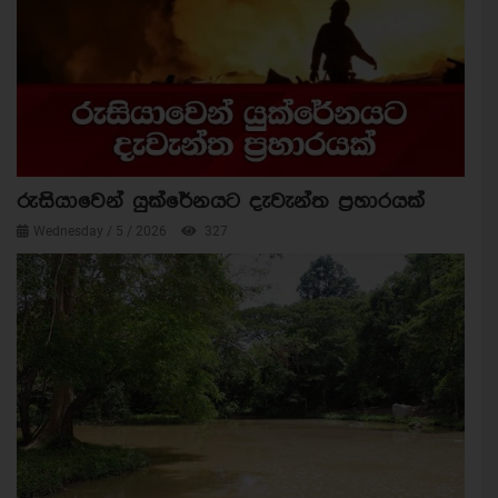
රුසියාවෙන් යුක්රේනයට දැවැන්ත ප්‍රහාරයක්
Wednesday / 5 / 2026
327