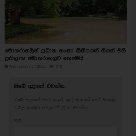
මොනරාගලින් ප්‍රධාන ගංඟා කිහිපයක් ගියත් එහි
ප්‍රතිලාභ මොනරාගලට නෙමෙයි
Wednesday / 5 / 2026
318
ඔබේ අදහස් එවන්න.
ඔබේ අදහස් සිංහලෙන්, ඉංග්‍රීසියෙන් හෝ සිංහල
ශබ්ද ඉංග්‍රීසි අකුරෙන් ලියා එවන්න.
නම: