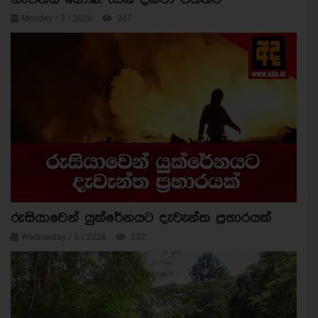
Monday / 3 / 2026
347
රුසියාවෙන් යුක්රේනයට දැවැන්ත ප්‍රහාරයක්
Wednesday / 5 / 2026
332