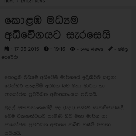
HOME
LATEST NEWS
කොළඹ මධ්‍යම
අධ්වේගයට සැරසෙයි
- 17 06 2015
- 19:16
- 5442 views
- ෂමිල
පෙරේරා
කොළඹ මධ්‍යම අධිවේගී මාර්ගයේ ඉදිකිරීම සඳහා
ටෙන්ඩර් කැඳවීම් අරඹන බව මහා මාර්ග හා
ආයෝජන ප්‍රවර්ධන අමාත්‍යාංශය පවසයි.
මුදල් අමාත්‍යාංශයේදී අද (17දා) පැවති සාකච්ඡාවකදී
මෙම එකඟත්වයට පැමිණි බව මහා මාර්ග හා
ආයෝජන ප්‍රවර්ධන අමාත්‍ය කබීර් හෂීම් මහතා
පවසයි.