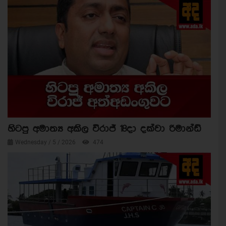
හිටපු අමාත්‍ය අකිල විරාජ් 18දා දක්වා රිමාන්ඩ්
Wednesday / 5 / 2026
474