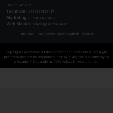
+94 011 247 9671
Technical :
+94 011 538 3437
Marketing :
+94 011 538 3439
Web Master :
Pradeep@admin.wnl.lk
WNL Home
Home Delivery
Advertise With Us
Feedback
Copyrights protected: All the content on this website is copyright
protected and can be reproduced only by giving the due courtesy to
www.ada.lk' Copyright � 2018 Wijeya Newspapers Ltd.
ad space