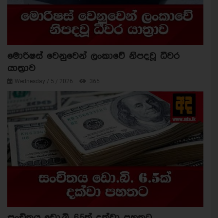
මොරිෂස් වෙනුවෙන් ලංකාවේ නිපදවූ ධීවර
යාත්‍රාව
Wednesday / 5 / 2026
365
සංචිතය ඩො.බි. 6.5ක් දක්වා පහතට