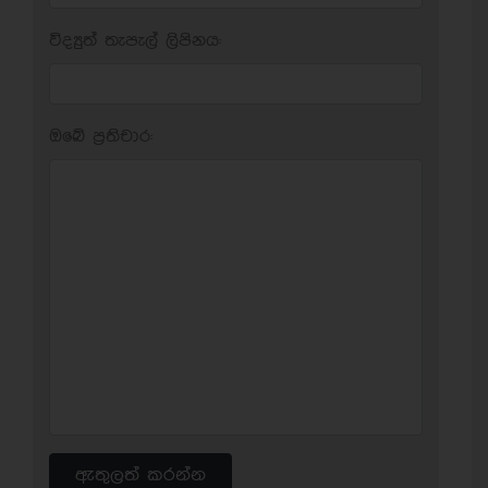
විද්‍යුත් තැපැල් ලිපිනය:
ඔබේ ප‍්‍රතිචාර:
ඇතුලත් කරන්න