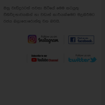
ඔහු වැඩිදුරටත් පවසා සිටියේ මෙම කටයුතු
විනිවිදභාවයකින් හා වඩාත් කාර්යක්ෂමව සිදුකිරීමට
රජය බලාපොරොත්තු වන බවයි.