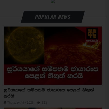
POPULAR NEWS
සූර්යයාගේ සමීපතම ඡායාරූප පෙළක් නිකුත්
කරයි
Thursday / 6 / 2026
553