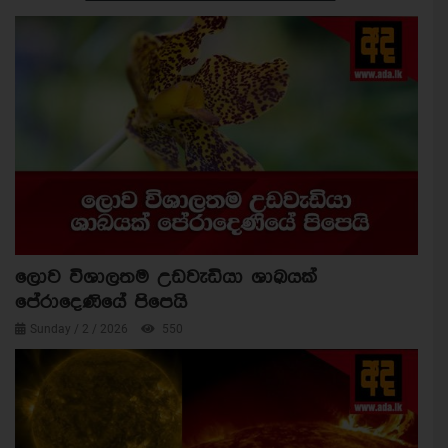
ලොව විශාලතම උඩවැඩියා ශාඛයක්
පේරාදෙණියේ පිපෙයි
Sunday / 2 / 2026
550