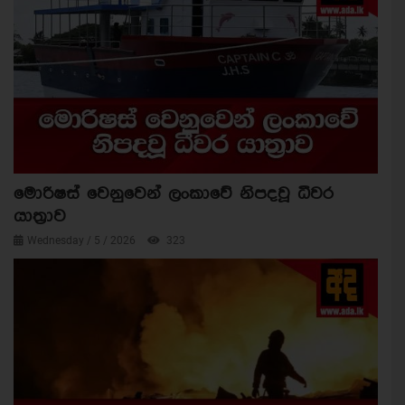
මොරිෂස් වෙනුවෙන් ලංකාවේ නිපදවූ ධීවර
යාත්‍රාව
Wednesday / 5 / 2026
323