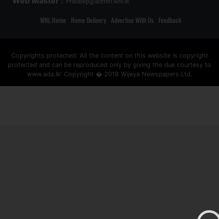
Web Master :
Pradeep@admin.wnl.lk
WNL Home
Home Delivery
Advertise With Us
Feedback
Copyrights protected: All the content on this website is copyright
protected and can be reproduced only by giving the due courtesy to
www.ada.lk' Copyright � 2018 Wijeya Newspapers Ltd.
ad space