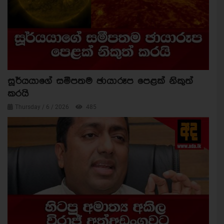
සූර්යයාගේ සමීපතම ඡායාරූප පෙළක් නිකුත්
කරයි
Thursday / 6 / 2026
485