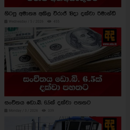
හිටපු අමාත්‍ය අකිල විරාජ් 18දා දක්වා රිමාන්ඩ්
Wednesday / 5 / 2026
455
සංචිතය ඩො.බි. 6.5ක් දක්වා පහතට
Monday / 3 / 2026
339