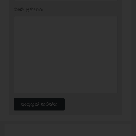
ඔබේ ප‍්‍රතිචාර:
ඇතුලත් කරන්න