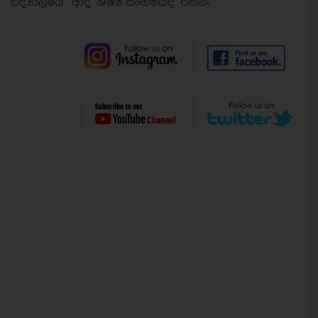
විද්‍යාලයේ ආදි ශිෂ්‍ය සංගමයද විසිනි.