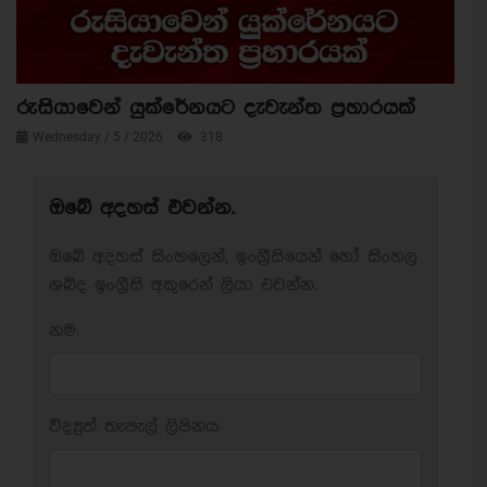
රුසියාවෙන් යුක්රේනයට දැවැන්ත ප්‍රහාරයක්
Wednesday / 5 / 2026
318
ඔබේ අදහස් එවන්න.
ඔබේ අදහස් සිංහලෙන්, ඉංග්‍රීසියෙන් හෝ සිංහල
ශබ්ද ඉංග්‍රීසි අකුරෙන් ලියා එවන්න.
නම:
විද්‍යුත් තැපැල් ලිපිනය: