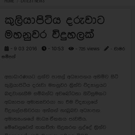
HOME
LATEST NEWS
කුලියාපිටිය දරුවාට
මහනුවර විදුහලක්
- 9 03 2016
- 10:53
- 725 views
- චාමර
සම්පත්
අසාධාරණයට ලක්ව පාසල් අධ්‍යාපනය අහිමිව සිටි
කුලියාපිටිය දරුවා මහනුවර ත්‍රිත්ව විද්‍යාලයට
බඳවාගැනීම සම්බන්ධ අවබෝධතා ගිවිසුමකට
අධ්‍යාපන අමාත්‍යවරයා හා එම විද්‍යාලයේ
විදුහල්පතිවරයා අත්සන් තැබුබව අධ්‍යාපන
අමාත්‍යංශයේ මාධ්‍ය ඒකකය පැවසීය.
මේවෙනුවෙන් සාකච්ඡා සිදුකරන ලද්දේ ත්‍රිත්ව