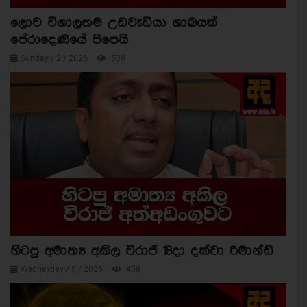
ලොව විශාලතම උඩවැඩියා ශාඛයක්
පේරාදෙණියේ පිපෙයි
Sunday / 2 / 2026
539
හිටපු අමාත්‍ය අකිල විරාජ් 18දා දක්වා රිමාන්ඩ්
Wednesday / 5 / 2026
438