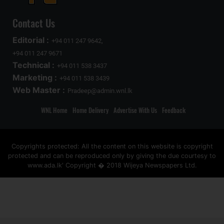
Contact Us
Editorial :
+94 011 247 9642,
+94 011 247 9671
Technical :
+94 011 538 3437
Marketing :
+94 011 538 3439
Web Master :
Pradeep@admin.wnl.lk
WNL Home
Home Delivery
Advertise With Us
Feedback
Copyrights protected: All the content on this website is copyright
protected and can be reproduced only by giving the due courtesy to
www.ada.lk' Copyright � 2018 Wijeya Newspapers Ltd.
ad space