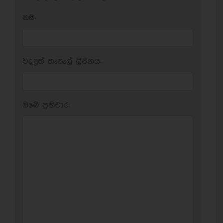
නම:
විද්‍යුත් තැපැල් ලිපිනය:
ඔබේ ප‍්‍රතිචාර: