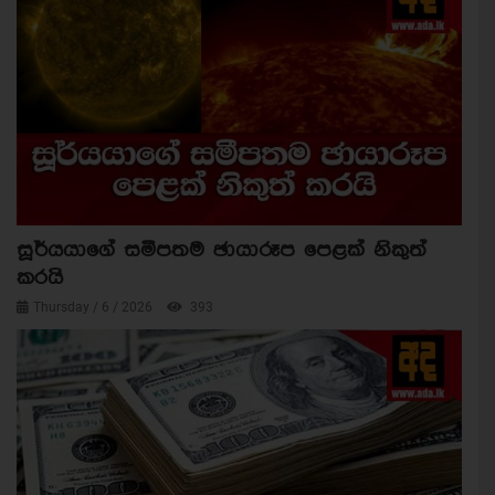
සූර්යයාගේ සමීපතම ඡායාරූප පෙළක් නිකුත්
කරයි
Thursday / 6 / 2026
393