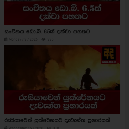
සංචිතය ඩො.බි. 6.5ක් දක්වා පහතට
Monday / 3 / 2026
335
රුසියාවෙන් යුක්රේනයට දැවැන්ත ප්‍රහාරයක්
Wednesday / 5 / 2026
310