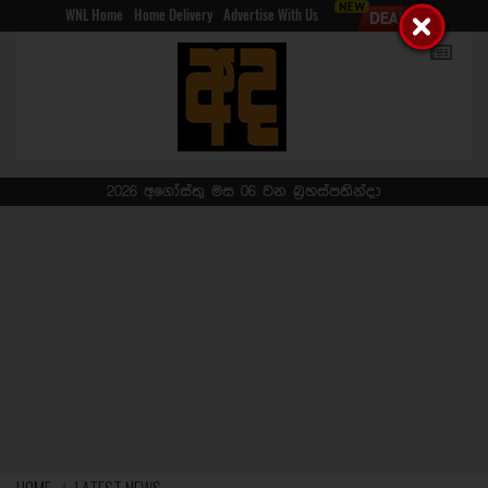
WNL Home
Home Delivery
Advertise With Us
2026 අගෝස්තු මස 06 වන බ්‍රහස්පතින්දා