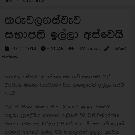
HOME
LATEST NEWS
කරුවලගස්වැව
සභාපති ඉල්ලා අස්වෙයි
- 9 10 2014
- 20:45
- 490 views
- හිරාන්
ජයසිංහ
කරුවලගස්වැව ප්‍රාදේශිය සභාවේ සභාපති නීල්
වීරසිංහ මහතා (සන්ධාන) සිය තනතුරෙන් ඉල්ලා අස්වී
තිබේ.
නීල් වීරසිංහ මහතා සිය ධුරයෙන් ඉල්ලා අස්වීම
සඳහා ප්‍රාදේශිය සභාවේ ලේකම් එච්.එම්.චන්ද්‍රරත්න
මහතා වෙත අද (09දා) ලිපියක් භාර දී සභාවේ ලොග්
සටහන් පොතේ තමන් එම තනතුරෙන් ඉල්ලා අස්වන