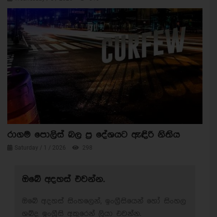
රාගම පොලිස් බල ප්‍ර දේශයට ඇඳිරි නිතිය
Saturday / 1 / 2026
298
ඔබේ අදහස් එවන්න.
ඔබේ අදහස් සිංහලෙන්, ඉංග්‍රීසියෙන් හෝ සිංහල
ශබ්ද ඉංග්‍රීසි අකුරෙන් ලියා එවන්න.