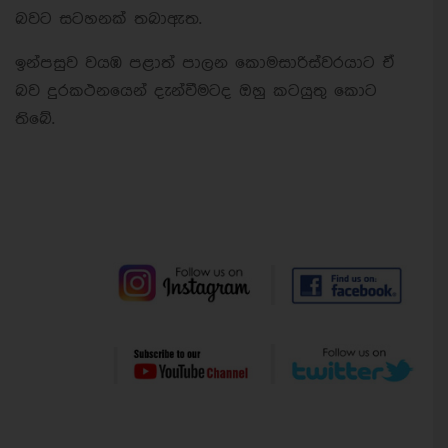
බවට සටහනක් තබාඇත.
ඉන්පසුව වයඹ පළාත් පාලන කොමසාරිස්වරයාට ඒ
බව දුරකථනයෙන් දැන්වීමටද ඔහු කටයුතු කොට
තිබේ.