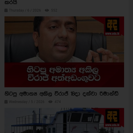
කරයි
Thursday / 6 / 2026
552
හිටපු අමාත්‍ය අකිල විරාජ් 18දා දක්වා රිමාන්ඩ්
Wednesday / 5 / 2026
474