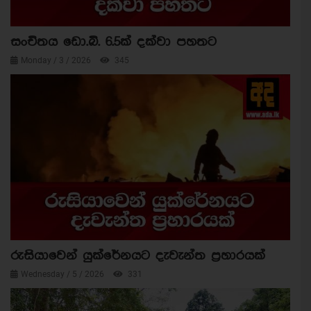
සංචිතය ඩො.බි. 6.5ක් දක්වා පහතට
Monday / 3 / 2026
345
රුසියාවෙන් යුක්රේනයට දැවැන්ත ප්‍රහාරයක්
Wednesday / 5 / 2026
331