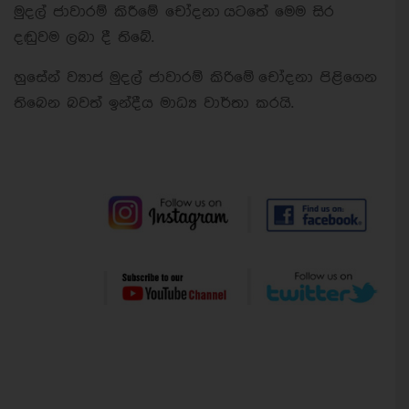
මුදල් ජාවාරම් කිරීමේ චෝදනා යටතේ මෙම සිර
දඬුවම ලබා දී තිබේ.
හුසේන් ව්‍යාජ මුදල් ජාවාරම් කිරිමේ චෝදනා පිළිගෙන
තිබෙන බවත් ඉන්දීය මාධ්‍ය වාර්තා කරයි.