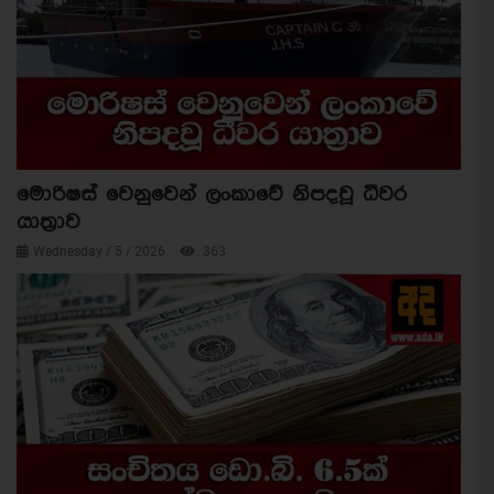
මොරිෂස් වෙනුවෙන් ලංකාවේ නිපදවූ ධීවර
යාත්‍රාව
Wednesday / 5 / 2026
363