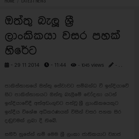
HOME
LATEST NEWS
ඔත්තු බැලූ ශ්‍රී
ලාංකිකයා වසර පහක්
හිරේට
- 29 11 2014
- 11:44
- 1045 views
- . .
පාකිස්තානයේ ඔත්තු සේවාවට සම්බන්ධ වී ඉන්දියාවේ
සිට පාකිස්තානයට ඔත්තු බැලීමේ චෝදනා යටත්
ඉන්දියාවේදී අත්අඩංගුවට පත්වූ ශ්‍රී ලාංකිකයෙකුට
ඉන්දීය විශේෂ අධිකරණයක් විසින් වසර පහක සිර
දඬුවමක් ලබා දී තිබේ.
සහීර් හුසේන් නම් මෙම ශ්‍රී ලංකා ජාතිකයාට ව්‍යාජ