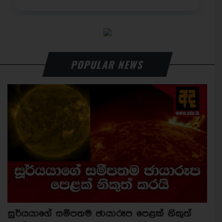
POPULAR NEWS
සූර්යයාගේ සමීපතම ඡායාරූප පෙළක් නිකුත්