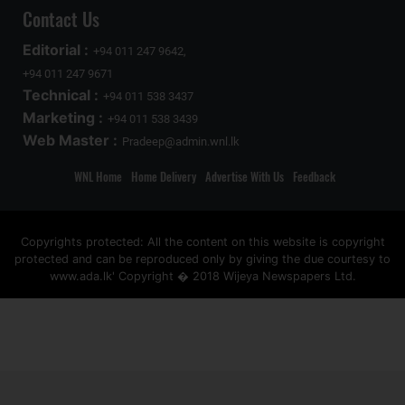
Contact Us
Editorial :
+94 011 247 9642,
+94 011 247 9671
Technical :
+94 011 538 3437
Marketing :
+94 011 538 3439
Web Master :
Pradeep@admin.wnl.lk
WNL Home
Home Delivery
Advertise With Us
Feedback
Copyrights protected: All the content on this website is copyright
protected and can be reproduced only by giving the due courtesy to
www.ada.lk' Copyright � 2018 Wijeya Newspapers Ltd.
ad space