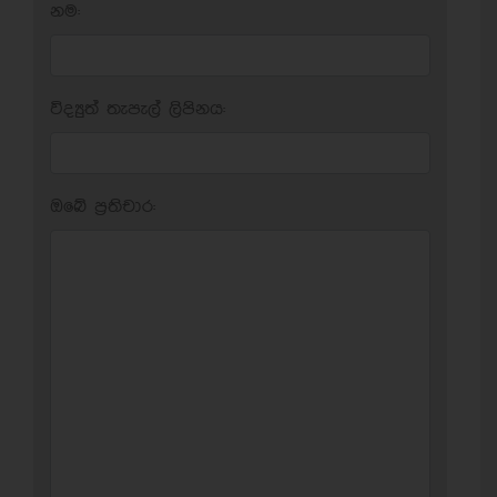
නම:
විද්‍යුත් තැපැල් ලිපිනය:
ඔබේ ප‍්‍රතිචාර: