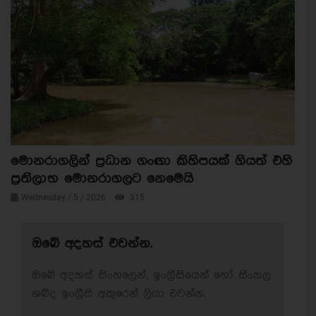
මොනරාගලින් ප්‍රධාන ගංඟා කිහිපයක් ගියත් එහි
ප්‍රතිලාභ මොනරාගලට නෙමෙයි
Wednesday / 5 / 2026
315
ඔබේ අදහස් එවන්න.
ඔබේ අදහස් සිංහලෙන්, ඉංග්‍රීසියෙන් හෝ සිංහල
ශබ්ද ඉංග්‍රීසි අකුරෙන් ලියා එවන්න.