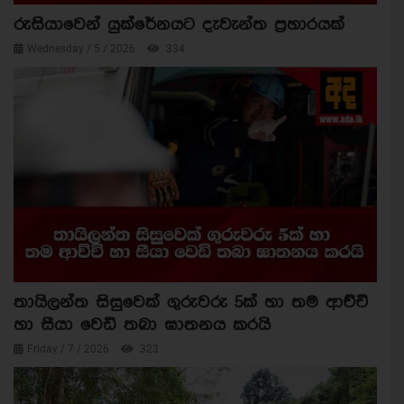
රුසියාවෙන් යුක්රේනයට දැවැන්ත ප්‍රහාරයක්
Wednesday / 5 / 2026
334
තායිලන්ත සිසුවෙක් ගුරුවරු 5ක් හා තම ආච්චි
හා සීයා වෙඩි තබා ඝාතනය කරයි
Friday / 7 / 2026
323