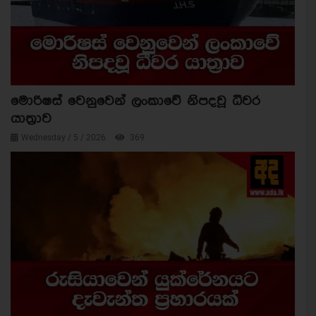
මොරිෂස් වෙනුවෙන් ලංකාවේ නිපදවූ ධීවර
යාත්‍රාව
Wednesday / 5 / 2026
369