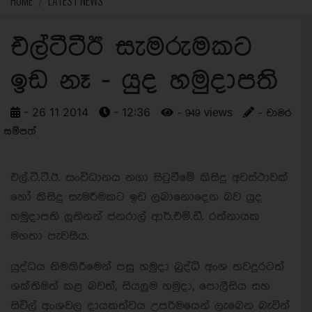
HOME
LATEST NEWS
එල්ටීටීඊ සැමරුමකට
ඉඩ නෑ - යුද හමුදාපති
- 26 11 2014
- 12:36
- 949 views
- චාමර
සම්පත්
එල්.ටී.ටී.ඊ. සංවිධානය නගා සිටුවීමේ කිසිදු අවස්ථාවක්
හෝ කිසිදු සැමරීමකට ඉඩ ලබානොදෙන බව යුද
හමුදාපති ලුතිනන් ජනරාල් ආර්.එම්.ඩී. රත්නායක
මහතා පැවසීය.
යුද්ධය නිමකිරීමෙන් පසු හමුදා බුද්ධි අංශ තවදුරටත්
ශක්තිමත් කළ බවත්, සියලුම හමුදා, පොලීසිය සහ
සිවිල් අංශවල දායකත්වය උපරිමයෙන් ලැබෙන බැවින්