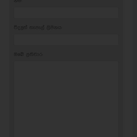
නම:
විද්‍යුත් තැපැල් ලිපිනය:
ඔබේ ප‍්‍රතිචාර: