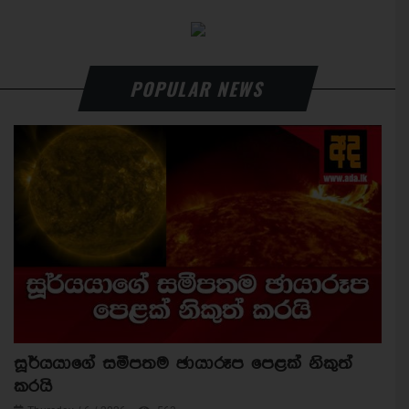
POPULAR NEWS
සූර්යයාගේ සමීපතම ඡායාරූප පෙළක් නිකුත්
කරයි