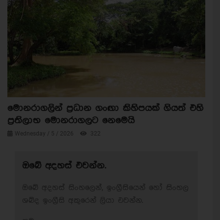
මොනරාගලින් ප්‍රධාන ගංඟා කිහිපයක් ගියත් එහි
ප්‍රතිලාභ මොනරාගලට නෙමෙයි
Wednesday / 5 / 2026
322
ඔබේ අදහස් එවන්න.
ඔබේ අදහස් සිංහලෙන්, ඉංග්‍රීසියෙන් හෝ සිංහල
ශබ්ද ඉංග්‍රීසි අකුරෙන් ලියා එවන්න.