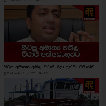
Thursday / 6 / 2026
563
හිටපු අමාත්‍ය අකිල විරාජ් 18දා දක්වා රිමාන්ඩ්
Wednesday / 5 / 2026
478