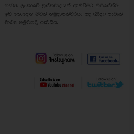
නැවත ලංකාවේ ත්‍රස්තවාදයක් ඇතිවීමට කිසිසේත්ම
ඉඩ නොදෙන බවත් හමුදාපතිවරයා අද (26දා) පැවැති
මාධ්‍ය හමුවකදී පැවසීය.