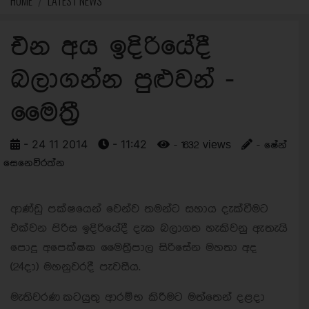
HOME
LATEST NEWS
එන අය ඉදිරියේදී
බලාගන්න පුළුවන් -
මෛත්‍රී
- 24 11 2014
- 11:42
- 1632 views
- ෂේන්
සෙනෙවිරත්න
ආණ්ඩු පක්ෂයෙන් වෙන්ව තමන්ට සහාය දැක්වීමට
එක්වන පිරිස ඉදිරියේදී දැක බලාගත හැකිවනු ඇතැයි
පොදු අපෙක්ෂක මෛත්‍රීපාල සිරිසේන මහතා අද
(24දා) මහනුවරදී පැවසීය.
මැතිවරණ කටයුතු ආරම්භ කිරීමට මත්තෙන් දළදා