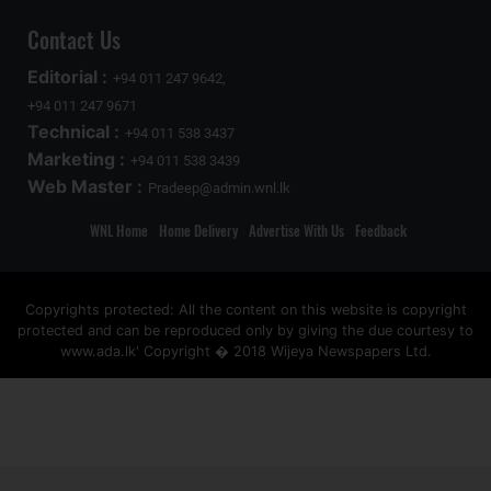
Contact Us
Editorial :
+94 011 247 9642,
+94 011 247 9671
Technical :
+94 011 538 3437
Marketing :
+94 011 538 3439
Web Master :
Pradeep@admin.wnl.lk
WNL Home
Home Delivery
Advertise With Us
Feedback
Copyrights protected: All the content on this website is copyright
protected and can be reproduced only by giving the due courtesy to
www.ada.lk' Copyright � 2018 Wijeya Newspapers Ltd.
ad space