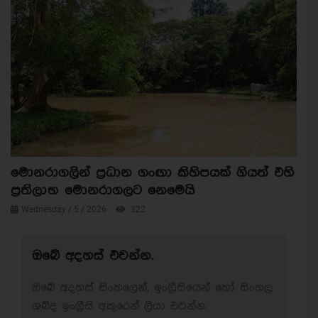
මොනරාගලින් ප්‍රධාන ගංඟා කිහිපයක් ගියත් එහි
ප්‍රතිලාභ මොනරාගලට නෙමෙයි
Wednesday / 5 / 2026
322
ඔබේ අදහස් එවන්න.
ඔබේ අදහස් සිංහලෙන්, ඉංග්‍රීසියෙන් හෝ සිංහල
ශබ්ද ඉංග්‍රීසි අකුරෙන් ලියා එවන්න.