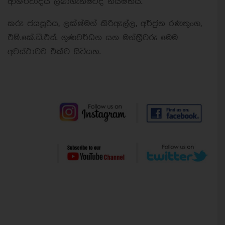
ආශීර්වාදය ලබාගැනීමටද නියමිතය.
කරු ජයසූරිය, ලක්ෂ්මන් කිරිඇල්ල, අර්ජුන රණතුංග,
එම්.කේ.ඩී.එස්. ගුණවර්ධන යන මන්ත්‍රීවරු මෙම
අවස්ථාවට එක්ව සිටියහ.