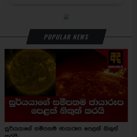
POPULAR NEWS
සූර්යයාගේ සමීපතම ඡායාරූප පෙළක් නිකුත්
කරයි