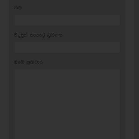
නම:
විද්‍යුත් තැපැල් ලිපිනය:
ඔබේ ප‍්‍රතිචාර: