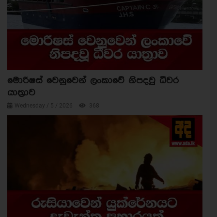
මොරිෂස් වෙනුවෙන් ලංකාවේ නිපදවූ ධීවර
යාත්‍රාව
Wednesday / 5 / 2026
368