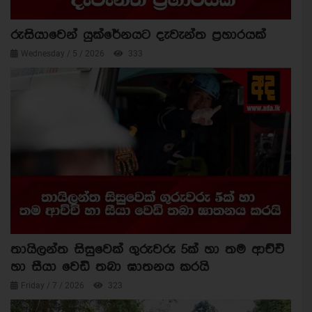
රුසියාවෙන් යුක්රේනයට දැවැන්ත ප්‍රහාරයක්
Wednesday / 5 / 2026
333
තායිලන්ත සිසුවෙක් ගුරුවරු 5ක් හා තම ආච්චි
හා සීයා වෙඩි තබා ඝාතනය කරයි
Friday / 7 / 2026
323