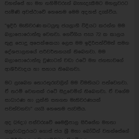
වහන්සේ හා මහ නහිමිවරුන් බැහැදැකීමට මහනුවරට
පැමිණි අවස්ථාවේ හෙතෙම මෙම අදහස් දැක්වීය.
“ඉදිරි මැතිවරණ කටයුතු ජයග්‍රාහී විදියට කරන්න මම
බලාපොරොත්තු වෙනවා. ගෙවීගිය පැය 72 ක කාලය
තුළ පොදු අපෙක්ෂකයා ලෙස මම ඉදිරිපත්වීමත් සමග
දේශපාලනයේ පරිවර්තනයක් තිබෙනවා. මම
බලාපොරොත්තු වුණාටත් වඩා රටේ මහ ජනතාවගේ
ආශීර්වාදය හා සහාය තිබෙනවා.
මට ලැබෙන තොරතුරුවලින් මම විමතියට පත්වෙනවා.
ඒ තරම් වෙනසක් රටේ සිදුවෙමින් තිබෙනවා. ඒ වගේම
සාධාරණ හා යුක්ති සහගත මැතිවරණයක්
පවත්වනවා“ යැයි හෙතෙම පැවසීය.
අද (24දා) පස්වරුවේ මෛත්‍රීපාල සිරිසේන මහතා
අනුරාධපුරයට ගොස් ජය ශ්‍රී මහා බෝධීන් වහන්සේගේ