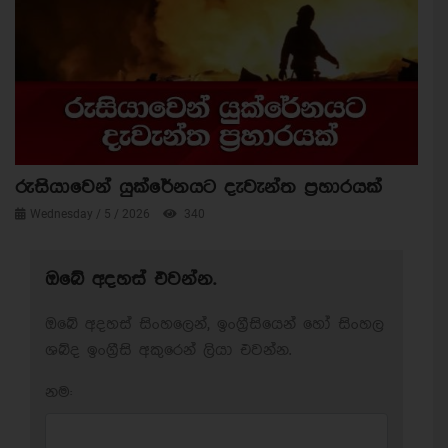
රුසියාවෙන් යුක්රේනයට දැවැන්ත ප්‍රහාරයක්
Wednesday / 5 / 2026
340
ඔබේ අදහස් එවන්න.
ඔබේ අදහස් සිංහලෙන්, ඉංග්‍රීසියෙන් හෝ සිංහල
ශබ්ද ඉංග්‍රීසි අකුරෙන් ලියා එවන්න.
නම: