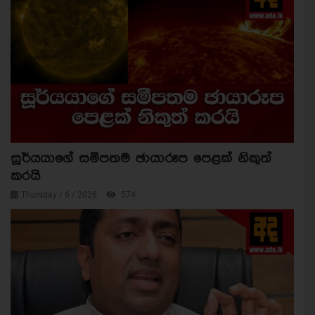
සූර්යයාගේ සමීපතම ඡායාරූප පෙළක් නිකුත්
කරයි
Thursday / 6 / 2026
574