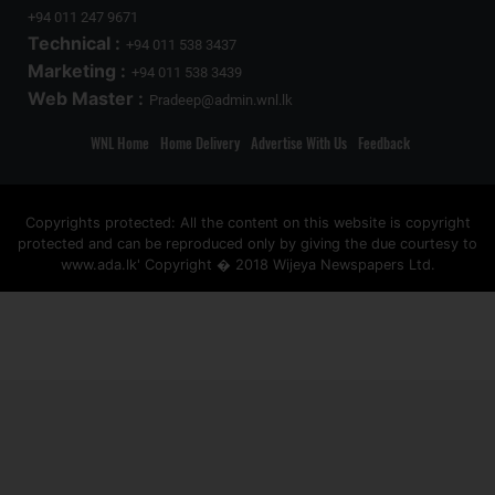
+94 011 247 9671
Technical :
+94 011 538 3437
Marketing :
+94 011 538 3439
Web Master :
Pradeep@admin.wnl.lk
WNL Home
Home Delivery
Advertise With Us
Feedback
Copyrights protected: All the content on this website is copyright
protected and can be reproduced only by giving the due courtesy to
www.ada.lk' Copyright � 2018 Wijeya Newspapers Ltd.
ad space