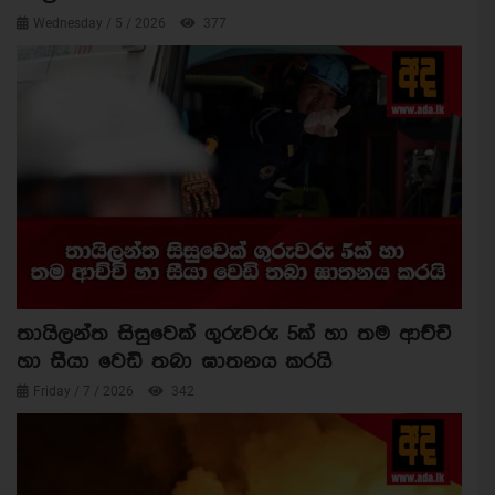
Wednesday / 5 / 2026
377
තායිලන්ත සිසුවෙක් ගුරුවරු 5ක් හා තම ආච්චි
හා සීයා වෙඩි තබා ඝාතනය කරයි
Friday / 7 / 2026
342