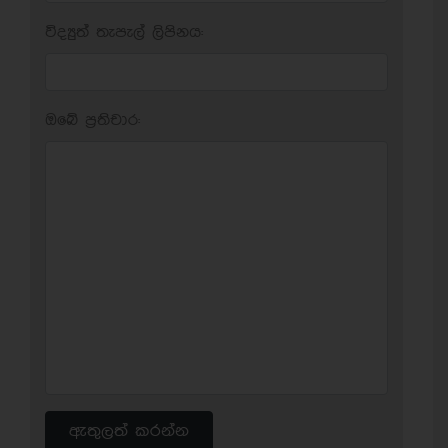
විද්‍යුත් තැපැල් ලිපිනය:
ඔබේ ප‍්‍රතිචාර:
ඇතුලත් කරන්න