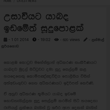
HOME
LATEST NEWS
උසාවියට යාබද
ඉඩමේත් සූදුපොළක්
- 1 01 2014
- 19:02
- 620 views
- ලක්මාල්
සූරියගොඩ
කොළඹ කොටුව මහේස්ත්‍රාත් අධිකරණ සංකීර්ණයට
යාබදව මුදල් ඔට්ටුවට දමා සූදු සෙල්ලම් කළ
හයදෙනෙකු කොම්පඤ්ඤවීදිය පොලීසිය විසින්
අත්අඩංගුවට ගෙන අධිකරණයට ඉදිරිපත් කෙරිණි.
ඒ අනුව අධිකරණ භූමියට යාබද ඉඩමේ
ගොඩනැගිල්ලක සූදු සෙල්ලම් කරමින් සිටි හයදෙනා
රුපියල් ලක්ෂය බැගින් වූ ශරීර ඇප දෙකක් බැගින්