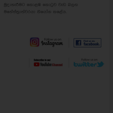
මුදාහැරීමට කොළඹ කොටුව වැඩ බලන
මහේස්ත්‍රාත්වරයා නියෝග කළේය.