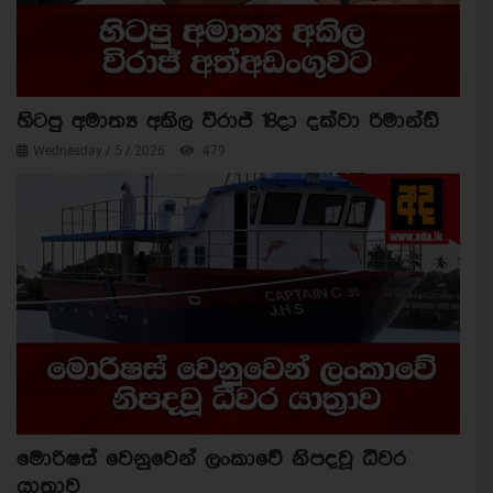
හිටපු අමාත්‍ය අකිල විරාජ් 18දා දක්වා රිමාන්ඩ්
Wednesday / 5 / 2026
479
මොරිෂස් වෙනුවෙන් ලංකාවේ නිපදවූ ධීවර
යාත්‍රාව