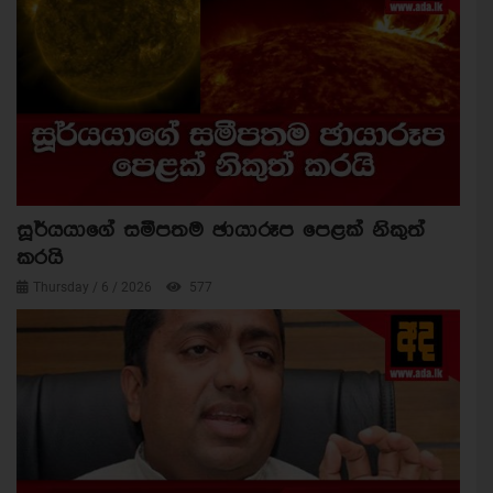
සූර්යයාගේ සමීපතම ඡායාරූප පෙළක් නිකුත්
කරයි
Thursday / 6 / 2026
577