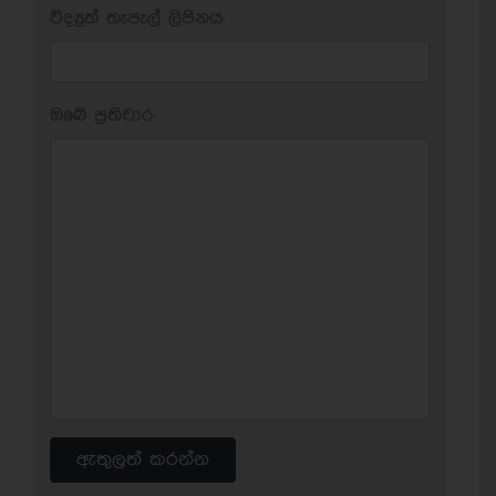
විද්‍යුත් තැපැල් ලිපිනය:
ඔබේ ප‍්‍රතිචාර:
ඇතුලත් කරන්න