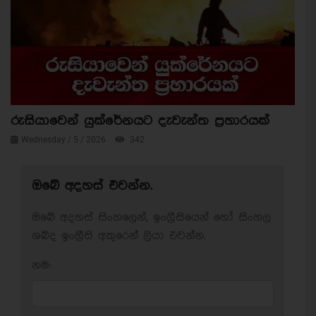
රුසියාවෙන් යුක්රේනයට දැවැන්ත ප්‍රහාරයක්
Wednesday / 5 / 2026
342
ඔබේ අදහස් එවන්න.
ඔබේ අදහස් සිංහලෙන්, ඉංග්‍රීසියෙන් හෝ සිංහල
ශබ්ද ඉංග්‍රීසි අකුරෙන් ලියා එවන්න.
නම: