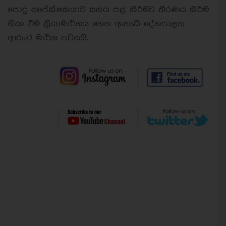
පොදු අපේක්ෂකයාට සහය පළ කිරීමට තීරණය කිරීම
නිසා එම ක්‍රියාමාර්ගය ගෙන ඇතැයි දේශපාලන
ආරංචි මාර්ග පවසයි.