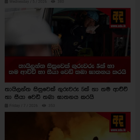
Wednesday / 5 / 2026
380
තායිලන්ත සිසුවෙක් ගුරුවරු 5ක් හා තම ආච්චි
හා සීයා වෙඩි තබා ඝාතනය කරයි
Friday / 7 / 2026
353