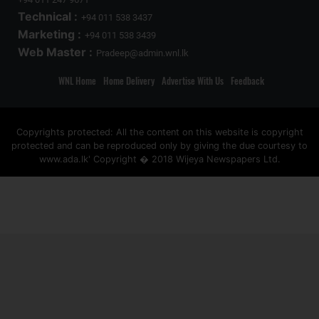
Technical :
+94 011 538 3437
Marketing :
+94 011 538 3439
Web Master :
Pradeep@admin.wnl.lk
WNL Home
Home Delivery
Advertise With Us
Feedback
Copyrights protected: All the content on this website is copyright
protected and can be reproduced only by giving the due courtesy to
www.ada.lk' Copyright � 2018 Wijeya Newspapers Ltd.
ad space