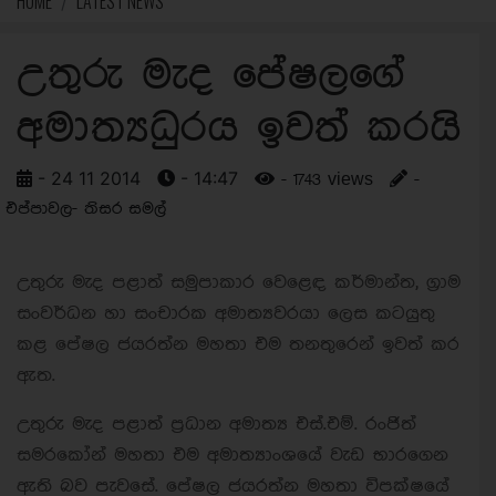
HOME
LATEST NEWS
උතුරු මැද පේෂලගේ
අමාත්‍යධුරය ඉවත් කරයි
- 24 11 2014
- 14:47
- 1743 views
-
එප්පාවල- තිසර සමල්
උතුරු මැද පළාත් සමුපාකාර වෙළෙඳ කර්මාන්ත, ග්‍රාම
සංවර්ධන හා සංචාරක අමාත්‍යවරයා ලෙස කටයුතු
කළ පේෂල ජයරත්න මහතා එම තනතුරෙන් ඉවත් කර
ඇත.
උතුරු මැද පළාත් ප්‍රධාන අමාත්‍ය එස්.එම්. රංජිත්
සමරකෝන් මහතා එම අමාත්‍යාංශයේ වැඩ භාරගෙන
ඇති බව පැවසේ. පේෂල ජයරත්න මහතා විපක්ෂයේ