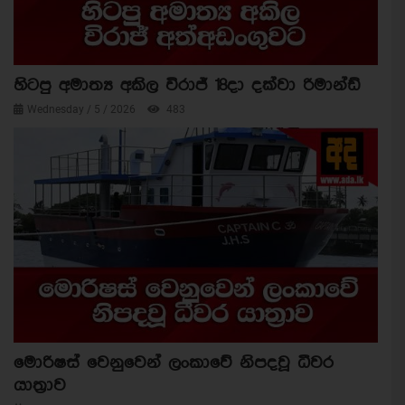
හිටපු අමාත්‍ය අකිල විරාජ් 18දා දක්වා රිමාන්ඩ්
Wednesday / 5 / 2026
483
මොරිෂස් වෙනුවෙන් ලංකාවේ නිපදවූ ධීවර
යාත්‍රාව