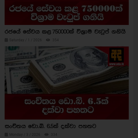
රජයේ සේවය කළ 750000ක් විශ්‍රාම වැටුප් ගනියි
Saturday / 1 / 2026
354
සංචිතය ඩො.බි. 6.5ක් දක්වා පහතට
Monday / 3 / 2026
334