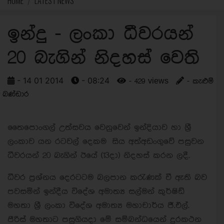
HOME
LATEST NEWS
ඉන්දු - ලංකා ධීවරයන්
20 බැගින් නිදහස් වෙති
- 14 01 2014
- 08:24
- 429 views
- කැළුම්
බණ්ඩාර
තෛපොංගල් උත්සවය වෙනුවෙන් ඉන්දියාව හා ශ්‍රී
ලංකාව යන රටවල් දෙකම සිය අත්අඩංගුවේ පසුවන
ධීවරයන් 20 බැගින් ඊයේ (13දා) නිදහස් කරන ලදී.
ධීවර ප්‍රශ්නය දෙරටටම බලපාන කරැණක් වී ඇති බව
පවසමින් ඉන්දීය විදේශ අමාත්‍ය සල්මන් කුර්ෂිඩ්
මහතා ශ්‍රී ලංකා විදේශ අමාත්‍ය මහාචාර්ය ජී.එල්.
පීරිස් මහතාට පසුගියදා මේ සම්බන්ධයෙන් දුරකථන