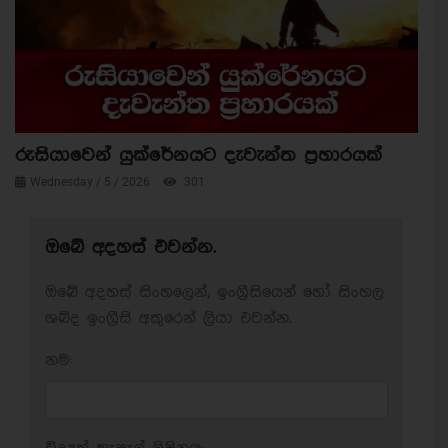
රුසියාවෙන් යුක්රේනයට දැවැන්ත ප්‍රහාරයක්
Wednesday / 5 / 2026
301
ඔබේ අදහස් එවන්න.
ඔබේ අදහස් සිංහලෙන්, ඉංග්‍රීසියෙන් හෝ සිංහල
ශබ්ද ඉංග්‍රීසි අකුරෙන් ලියා එවන්න.
නම: