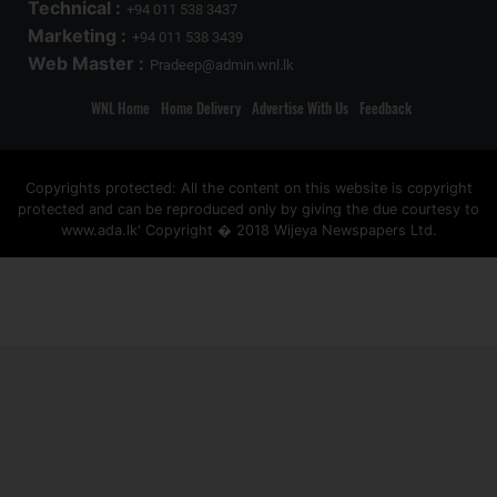
Technical :
+94 011 538 3437
Marketing :
+94 011 538 3439
Web Master :
Pradeep@admin.wnl.lk
WNL Home
Home Delivery
Advertise With Us
Feedback
Copyrights protected: All the content on this website is copyright
protected and can be reproduced only by giving the due courtesy to
www.ada.lk' Copyright � 2018 Wijeya Newspapers Ltd.
ad space