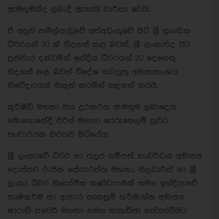
ඇමතුමක්ද ලබාදී ඇතැයි වාර්තා වෙයි.
ඒ අනුව තමිල්නාඩුවේ අත්අඩංගුවේ සිටි ශ්‍රී ලාංකික
ධීවරයන් 20 ක් නිදහස් කළ බවත්, ශ්‍රී ලංකාවද ඊට
ප්‍රතිචාර දක්වමින් ඉන්දීය ධීවරයන් 20 දෙනෙකු
නිදහස් කළ බවත් විදේශ කටයුතු අමාත්‍යාංශය
නිවේදනයක් නිකුත් කරමින් සඳහන් කරයි.
කුර්ෂිඩ් මහතා සිය දුරකථන ඇමතුම ලබාදෙන
මොහොතේදී පීරිස් මහතා ජෙරුසෙලම් නුවර
සංචාරයක නිරතව සිටියේය.
ශ්‍රී ලංකාවේ ධීවර හා ජලජ සම්පත් සංවර්ධන අමාත්‍ය
දොස්තර රාජිත සේනාරත්න මහතා, නිලධාරීන් හා ශ්‍රී
ලංකා ධීවර නියෝජිත කණ්ඩායමක් සමග ඉන්දියාවේ
කෘෂිකර්ම හා ආහාර සැකසුම් කර්මාන්ත අමාත්‍ය
ෂාරාඩ් පවෙර් මහතා සමග සාකච්ඡා පැවැත්වීමට