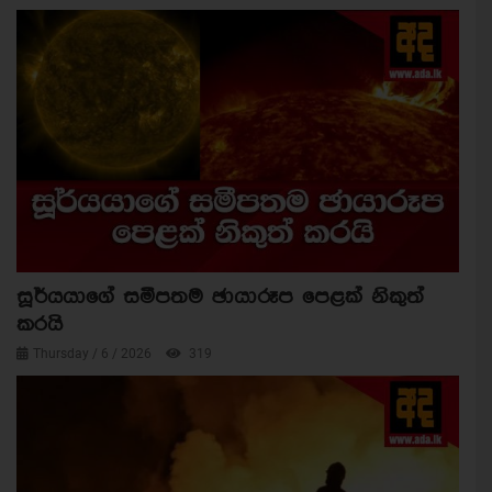
සූර්යයාගේ සමීපතම ඡායාරූප පෙළක් නිකුත්
කරයි
Thursday / 6 / 2026
319