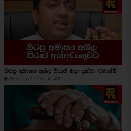
හිටපු අමාත්‍ය අකිල විරාජ් 18දා දක්වා රිමාන්ඩ්
Wednesday / 5 / 2026
425