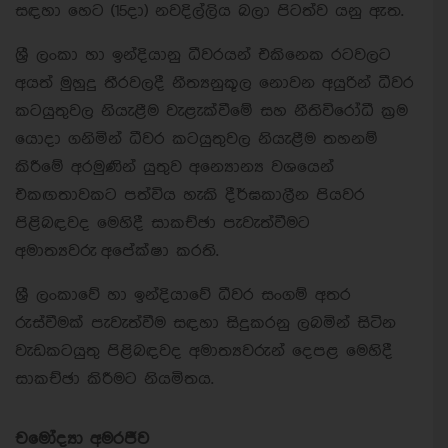
සඳහා හෙට (15දා) නවදිල්ලිය බලා පිටත්ව යනු ඇත.
ශ්‍රී ලංකා හා ඉන්දියානු ධීවරයන් එකිනෙක රටවලට
අයත් මුහුදු තීරවලදී නීත්‍යනුකූල නොවන අයුරින් ධීවර
කටයුතුවල නියැළීම වැළැක්වීමේ සහ නීතිවිරෝධී ක්‍රම
යොදා ගනිමින් ධීවර කටයුතුවල නියැළීම තහනම්
කිරීමේ අරමුණින් යුතුව අන්‍යොන්‍ය වශයෙන්
එකඟතාවකට පත්විය හැකි දීර්ඝකාලීන පියවර
පිළිබඳවද මෙහිදී සාකච්ඡා පැවැත්වීමට
අමාත්‍යවරු අපේක්ෂා කරති.
ශ්‍රී ලංකාවේ හා ඉන්දියාවේ ධීවර සංගම් අතර
රුස්වීමක් පැවැත්වීම සඳහා සිදුකරනු ලබමින් සිටින
වැඩකටයුතු පිළිබඳවද අමාත්‍යවරුන් දෙපළ මෙහිදී
සාකච්ඡා කිරීමට නියමිතය.
චමෝද්‍යා අමරජීව