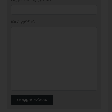
විද්‍යුත් තැපැල් ලිපිනය:
ඔබේ ප‍්‍රතිචාර:
ඇතුලත් කරන්න