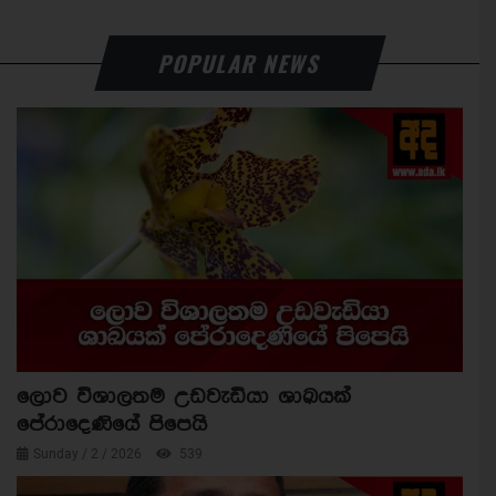
POPULAR NEWS
ලොව විශාලතම උඩවැඩියා ශාඛයක්
පේරාදෙණියේ පිපෙයි
Sunday / 2 / 2026
539