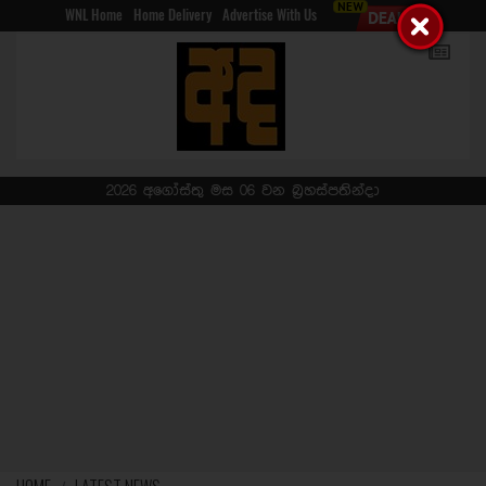
WNL Home
Home Delivery
Advertise With Us
2026 අගෝස්තු මස 06 වන බ්‍රහස්පතින්දා