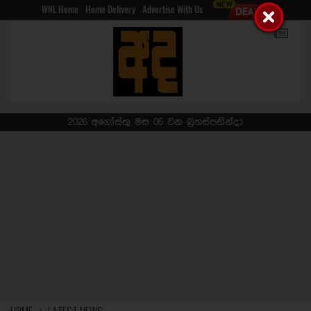
WNL Home
Home Delivery
Advertise With Us
2026 අගෝස්තු මස 06 වන බ්‍රහස්පතින්දා