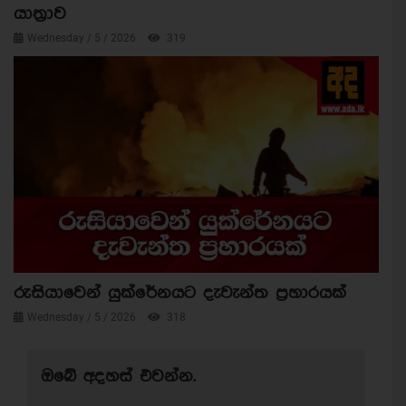
යාත්‍රාව
Wednesday / 5 / 2026
319
රුසියාවෙන් යුක්රේනයට දැවැන්ත ප්‍රහාරයක්
Wednesday / 5 / 2026
318
ඔබේ අදහස් එවන්න.