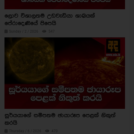
ලොව විශාලතම උඩවැඩියා ශාඛයක්
පේරාදෙණියේ පිපෙයි
Sunday / 2 / 2026
547
සූර්යයාගේ සමීපතම ඡායාරූප පෙළක් නිකුත්
කරයි
Thursday / 6 / 2026
470