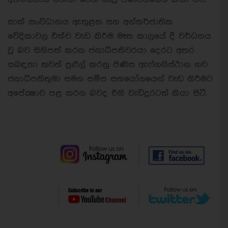
සාක් සංවිධානය ඇතුළත සහ අන්තර්ජාතික
වේදිකාවල එක්ව වැඩ කිරීම මෑත කාලයේ දී වර්ධනය
වූ බව සිහිපත් කරන ජනාධිපතිවරයා දෙරට අතර
සබඳතා තවත් පුළුල් කරනු පිණිස ඇෆ්ගනිස්ථාන නව
ජනාධිපතිතුමා සමග සමීප සහයෝගයෙන් වැඩ කිරීමට
අපේක්‍ෂාව පළ කරන බවද එහි වැඩිදුරටත් කියා සිටී.