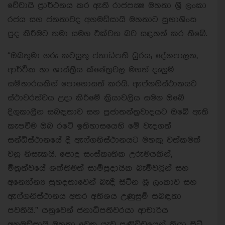
වේවායි ප‍්‍රාර්ථනය කර ඇති රාජපක්‍ෂ මහතා ශ‍්‍රී ලංකා
රජය සහ ජනතාවද අහමඩ්සායි මහතාට සුභාශිංස
පුද කිරීමට තමා සමග එක්වන බව සඳහන් කර තිබේ.
“ඔබතුමා ගරු කටයුතු ජනාධිපති ධුරය; දේශපාලන,
ආර්ථික හා ශාස්ත‍්‍රීය ක්ෂේත‍්‍රවල මහත් දැනුම්
සම්භාරයකින් පොහොසත් කරයි. ඇෆ්ගනිස්ථානයට
ස්ථාවරත්වය උදා කිරීමේ ක‍්‍රියාවලිය සමග ඔබේ
දිගුකාලීන සබඳතාව සහ ප‍්‍රජාතන්ත‍්‍රවාදයට ඔබේ ඇති
කැපවීම ඔබ රටේ ඉතිහාසයෙහි මේ වැදගත්
සන්ධිස්ථානයේ දී ඇෆ්ගනිස්ථානයට මහඟු වත්කමක්
වනු නිසැකයි. පොදු සංස්කෘතික උරුමයකින්,
මිත‍්‍රත්වයේ ශක්තිමත් සාම්ප‍්‍රදායික බැමිවලින් සහ
අන්‍යෝන්‍ය සුහදතාවෙන් බැඳී සිටින ශ‍්‍රී ලංකාව සහ
ඇෆ්ගනිස්ථානය අතර අතිශය උණුසුම් සබඳතා
පවතියි.” යනුවෙන් ජනාධිපතිවරයා ආචාර්ය
අහමඩ්සායි මහතා වෙත යැවූ පණිවිඩයෙන් කියා සිටී.