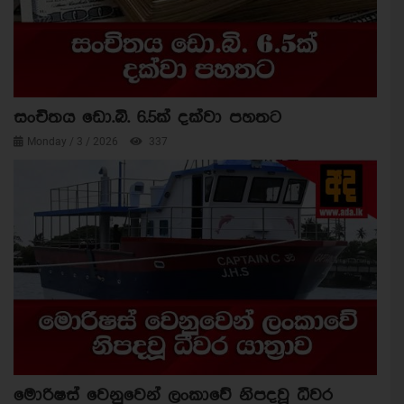
සංචිතය ඩො.බි. 6.5ක් දක්වා පහතට
Monday / 3 / 2026
337
මොරිෂස් වෙනුවෙන් ලංකාවේ නිපදවූ ධීවර