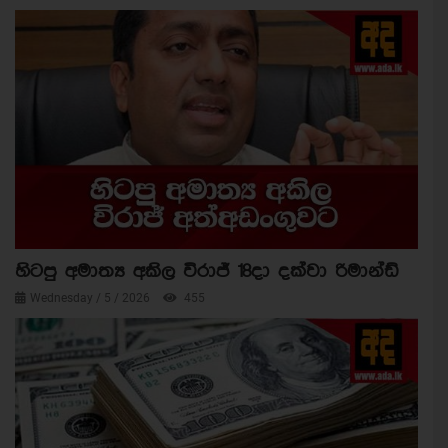
හිටපු අමාත්‍ය අකිල විරාජ් 18දා දක්වා රිමාන්ඩ්
Wednesday / 5 / 2026
455