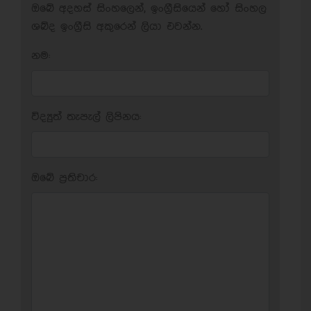
ඔබේ අදහස් සිංහලෙන්, ඉංග්‍රීසියෙන් හෝ සිංහල
ශබ්ද ඉංග්‍රීසි අකුරෙන් ලියා එවන්න.
නම:
විද්‍යුත් තැපැල් ලිපිනය:
ඔබේ ප‍්‍රතිචාර: