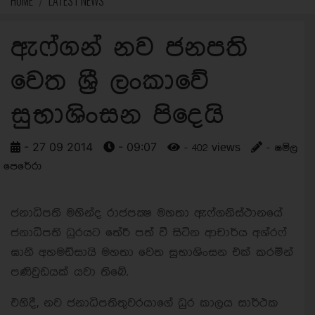
HOME
LATEST NEWS
ඇෆ්ගන් නව ජනපති
වෙත ශ්‍රී ලංකාවේ
සුභාශිංසන පිදෙයි
- 27 09 2014
- 09:07
- 402 views
- ෂමිල
පෙරේරා
ජනාධිපති මහින්ද රාජපක්‍ෂ මහතා ඇෆ්ගනිස්ථානයේ
ජනාධිපති ධුරයට තේරී පත් වී සිටින ආචාර්ය අශ්රෆ්
ඝානී අහමඩ්සායි මහතා වෙත සුභාශිංසන එක් කරමින්
පණිවුඩයක් යවා තිබේ.
එහිදී, නව ජනාධිපතිතුවරයාගේ ධුර කාලය සාර්ථක