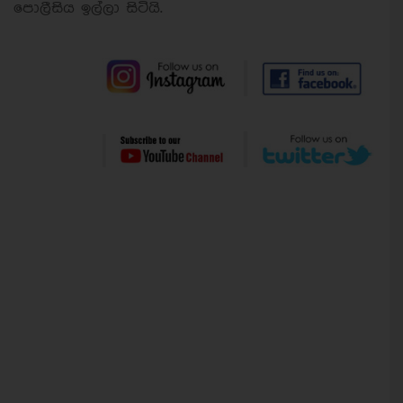
පොලීසිය ඉල්ලා සිටියි.