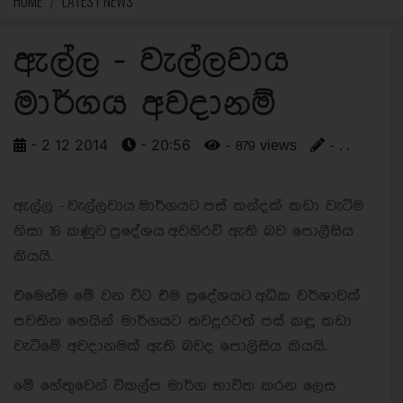
HOME
LATEST NEWS
ඇල්ල - වැල්ලවාය
මාර්ගය අවදානම්
- 2 12 2014
- 20:56
- 879 views
- . .
ඇල්ල - වැල්ලවාය මාර්ගයට පස් කන්දක් කඩා වැටිම
නිසා 16 කණුව
ප‍්‍රදේශය අවහිරවි ඇති බව පොලීසිය
කියයි.
එමෙන්ම මේ වන විට එම ප්‍රදේශයට අධික වර්ශාවක්
පවතින හෙයින්
මාර්ගයට තවදුරටත් පස් කඳු කඩා
වැටිමේ අවදානමක් ඇති බවද පොලිසිය කියයි.
මේ හේතුවෙන් විකල්ප මාර්ග භාවිත කරන ලෙස