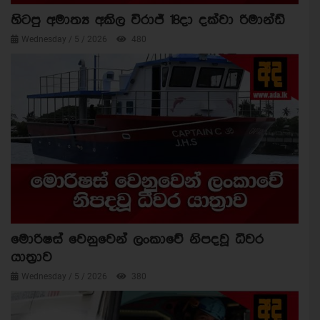
හිටපු අමාත්‍ය අකිල විරාජ් 18දා දක්වා රිමාන්ඩ්
Wednesday / 5 / 2026
480
මොරිෂස් වෙනුවෙන් ලංකාවේ නිපදවූ ධීවර
යාත්‍රාව
Wednesday / 5 / 2026
380