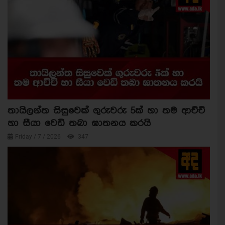
තායිලන්ත සිසුවෙක් ගුරුවරු 5ක් හා තම ආච්චි
හා සීයා වෙඩි තබා ඝාතනය කරයි
Friday / 7 / 2026
347