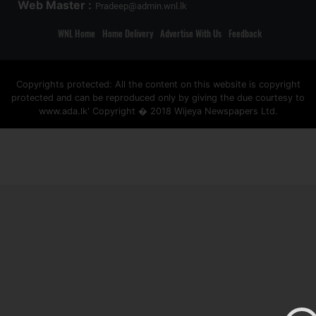
Web Master :
Pradeep@admin.wnl.lk
WNL Home
Home Delivery
Advertise With Us
Feedback
Copyrights protected: All the content on this website is copyright
protected and can be reproduced only by giving the due courtesy to
www.ada.lk' Copyright � 2018 Wijeya Newspapers Ltd.
ad space