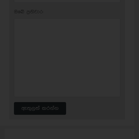
ඔබේ ප‍්‍රතිචාර:
ඇතුලත් කරන්න