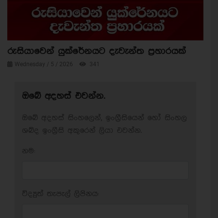
රුසියාවෙන් යුක්රේනයට දැවැන්ත ප්‍රහාරයක්
Wednesday / 5 / 2026
341
ඔබේ අදහස් එවන්න.
ඔබේ අදහස් සිංහලෙන්, ඉංග්‍රීසියෙන් හෝ සිංහල
ශබ්ද ඉංග්‍රීසි අකුරෙන් ලියා එවන්න.
නම:
විද්‍යුත් තැපැල් ලිපිනය: