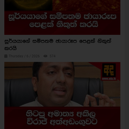
සූර්යයාගේ සමීපතම ඡායාරූප පෙළක් නිකුත්
කරයි
Thursday / 6 / 2026
574