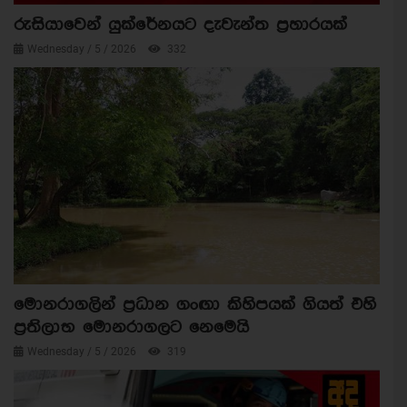
රුසියාවෙන් යුක්රේනයට දැවැන්ත ප්‍රහාරයක්
Wednesday / 5 / 2026
332
මොනරාගලින් ප්‍රධාන ගංඟා කිහිපයක් ගියත් එහි
ප්‍රතිලාභ මොනරාගලට නෙමෙයි
Wednesday / 5 / 2026
319