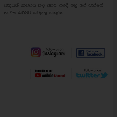
පැදියක් ධාවනය කළ අතර, එහිදී ඔහු හිස් වැස්මක්
භාවිත කිරීමට කටයුතු කළේය.