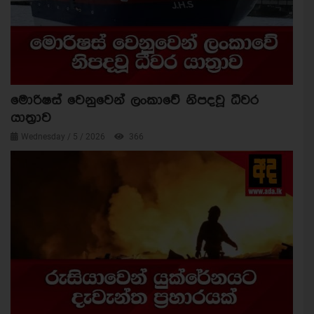
මොරිෂස් වෙනුවෙන් ලංකාවේ නිපදවූ ධීවර
යාත්‍රාව
Wednesday / 5 / 2026
366