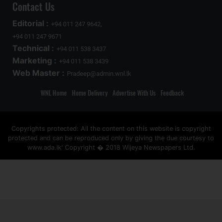
Contact Us
Editorial :
+94 011 247 9642,
+94 011 247 9671
Technical :
+94 011 538 3437
Marketing :
+94 011 538 3439
Web Master :
Pradeep@admin.wnl.lk
WNL Home
Home Delivery
Advertise With Us
Feedback
Copyrights protected: All the content on this website is copyright
protected and can be reproduced only by giving the due courtesy to
www.ada.lk' Copyright � 2018 Wijeya Newspapers Ltd.
ad space