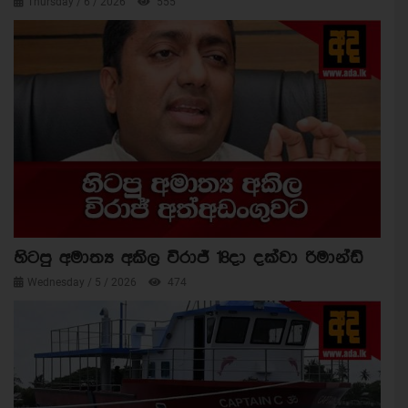
Thursday / 6 / 2026
555
හිටපු අමාත්‍ය අකිල විරාජ් 18දා දක්වා රිමාන්ඩ්
Wednesday / 5 / 2026
474