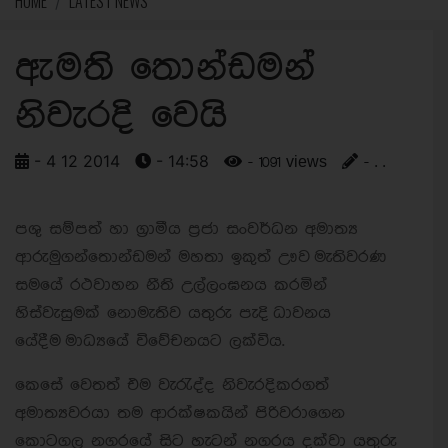
HOME
LATEST NEWS
ඇමති තොන්ඩමන්
නිවැරදි වෙයි
- 4 12 2014
- 14:58
- 1091 views
- . .
පශු සම්පත් හා ග්‍රාමීය ප්‍රජා සංවර්ධන අමාත්‍ය
ආරුමුගන්තොන්ඩමන් මහතා ඉකුත් ඌව මැතිවරණ
සමයේ රථවාහන නීති උල්ලංඝනය කරමින්
හිස්වැසුමක් නොමැතිව යතුරු පැදි ධාවනය
යේදීම මාධ්‍යයේ විවේචනයට ලක්විය.
කෙසේ වෙතත් එම වැරැද්ද නිවැරදිකරගත්
අමාත්‍යවරයා තම ආරක්ෂකයින් පිරිවරාගෙන
කොටගල නගරයේ සිට හැටන් නගරය දක්වා යතුරු