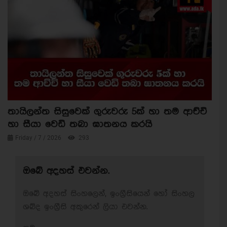
තායිලන්ත සිසුවෙක් ගුරුවරු 5ක් හා තම ආච්චි
හා සීයා වෙඩි තබා ඝාතනය කරයි
Friday / 7 / 2026
293
ඔබේ අදහස් එවන්න.
ඔබේ අදහස් සිංහලෙන්, ඉංග්‍රීසියෙන් හෝ සිංහල
ශබ්ද ඉංග්‍රීසි අකුරෙන් ලියා එවන්න.