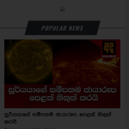
POPULAR NEWS
සූර්යයාගේ සමීපතම ඡායාරූප පෙළක් නිකුත්
කරයි