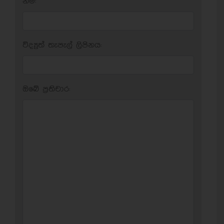
නම:
විද්‍යුත් තැපැල් ලිපිනය:
ඔබේ ප‍්‍රතිචාර: