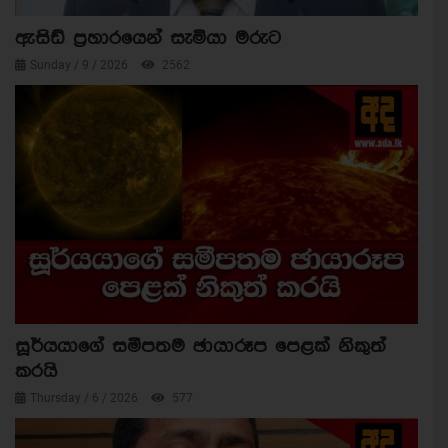
ඇසිඩ් ප්‍රහාරයෙන් සැමියා මරුට
Sunday / 9 / 2026
2562
සූර්යයාගේ සමීපතම ඡායාරූප පෙළක් නිකුත්
කරයි
Thursday / 6 / 2026
577