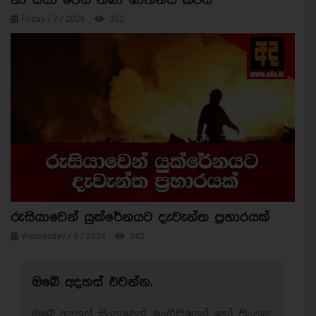
හා සීයා වෙඩි තබා ඝාතනය කරයි
Friday / 7 / 2026
352
රුසියාවෙන් යුක්රේනයට දැවැන්ත ප්‍රහාරයක්
Wednesday / 5 / 2026
342
ඔබේ අදහස් එවන්න.
ඔබේ අදහස් සිංහලෙන්, ඉංග්‍රීසියෙන් හෝ සිංහල