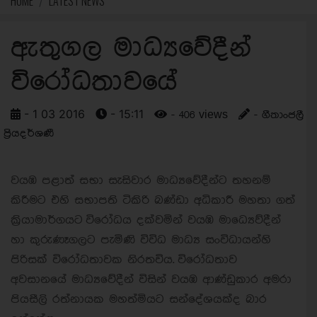
HOME
LATEST NEWS
ඇතුගල මාධ්‍යවේදීන්
විරෝධතාවයේ
- 1 03 2016
- 15:11
- 406 views
- ගීතාංජලී
ප්‍රියදර්ශණී
වයඹ පළාත් සභා සැසිවාර මාධ්‍යවේදීන්ට තහනම්
කිරීමට එහි සභාපති ටිකිරි බණ්ඩා අධිකාරී මහතා ගත්
ක්‍රියාමාර්ගයට විරෝධය දක්වමින් වයඹ මාධ්‍යෙව්දීන්
හා කුරුණෑගලට පැමිණි විවිධ මාධ්‍ය සංවිධායන්හි
පිරිසක් විරෝධතාවක නිරතවිය.
විරෝධතාව
අවසානයේ මාධ්‍ය
වේදීන් විසින් වයඹ ආණ්ඩුකාර අමරා
පියසීලි රත්නායක මහත්මියට සන්දේශයක්ද බාර