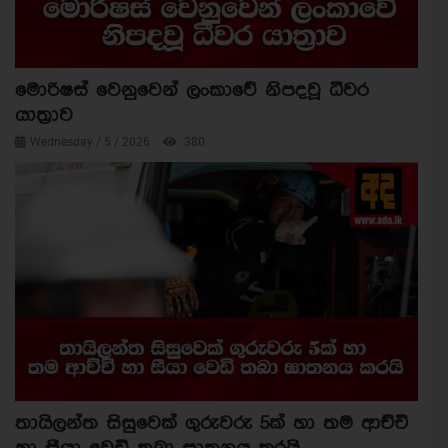
මොරිෂස් වෙනුවෙන් ලංකාවේ නිපදවූ ධීවර
යාත්‍රාව
Wednesday / 5 / 2026
380
තායිලන්ත සිසුවෙක් ගුරුවරු 5ක් හා තම ආච්චි