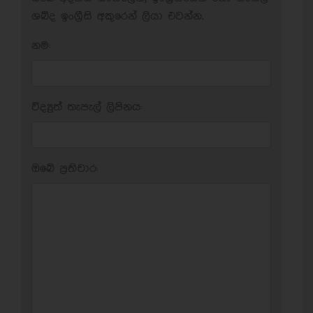
ශබ්ද ඉංග්‍රීසි අකුරෙන් ලියා එවන්න.
නම:
විද්‍යුත් තැපැල් ලිපිනය:
ඔබේ ප‍්‍රතිචාර: