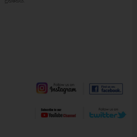
දුන්නේය.