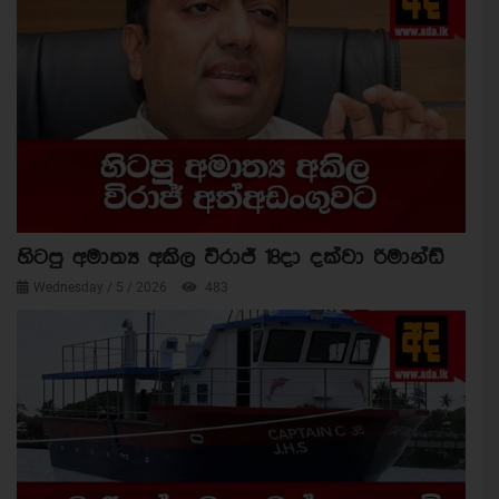
හිටපු අමාත්‍ය අකිල විරාජ් 18දා දක්වා රිමාන්ඩ්
Wednesday / 5 / 2026
483