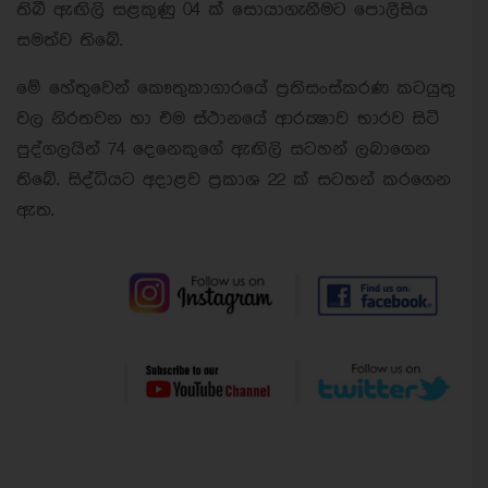
තිබී ඇඟිලි සළකුණු 04 ක් සොයාගැනීමට පොලීසිය
සමත්ව තිබේ.
මේ හේතුවෙන් කෞතුකාගාරයේ ප්‍රතිසංස්කරණ කටයුතු
වල නිරතවන හා එම ස්ථානයේ ආරක්‍ෂාව භාරව සිටි
පුද්ගලයින් 74 දෙනෙකුගේ ඇඟිලි සටහන් ලබාගෙන
තිබේ. සිද්ධියට අදාළව ප්‍රකාශ 22 ක් සටහන් කරගෙන
ඇත.