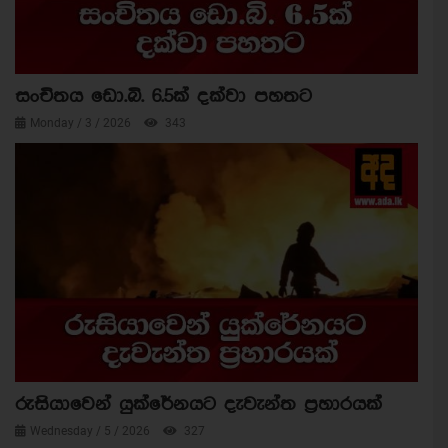
සංචිතය ඩො.බි. 6.5ක් දක්වා පහතට
Monday / 3 / 2026
343
රුසියාවෙන් යුක්රේනයට දැවැන්ත ප්‍රහාරයක්
Wednesday / 5 / 2026
327