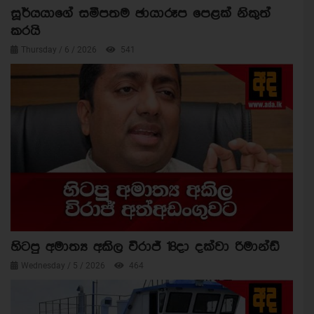
සූර්යයාගේ සමීපතම ඡායාරූප පෙළක් නිකුත්
කරයි
Thursday / 6 / 2026
541
හිටපු අමාත්‍ය අකිල විරාජ් 18දා දක්වා රිමාන්ඩ්
Wednesday / 5 / 2026
464