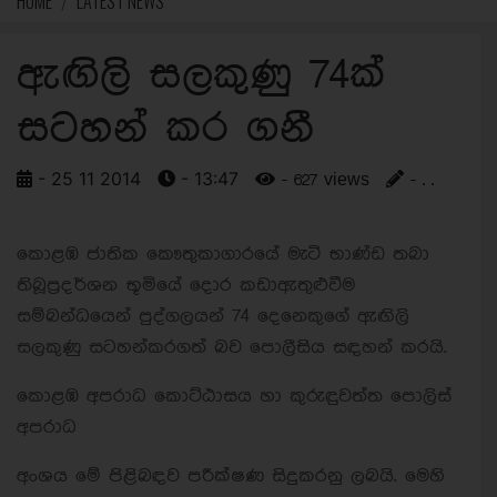
HOME
LATEST NEWS
ඇඟිලි සලකුණු 74ක්
සටහන් කර ගනී
- 25 11 2014
- 13:47
- 627 views
- . .
කොළඹ ජාතික කෞතුකාගාරයේ මැටි භාණ්ඩ තබා
තිබූප්‍රදර්ශන භූමියේ දොර කඩාඇතුළුවීම
සම්බන්ධයෙන් පුද්ගලයන් 74 දෙනෙකුගේ ඇඟිලි
සලකුණු සටහන්කරගත් බව පොලීසිය සඳහන් කරයි.
කොළඹ අපරාධ කොට්ඨාසය හා කුරුඳුවත්ත පොලිස්
අපරාධ
අංශය මේ පිළිබඳව පරීක්ෂණ සිදුකරනු ලබයි. මෙහි