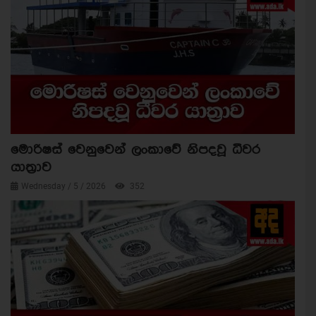
මොරිෂස් වෙනුවෙන් ලංකාවේ නිපදවූ ධීවර
යාත්‍රාව
Wednesday / 5 / 2026
352