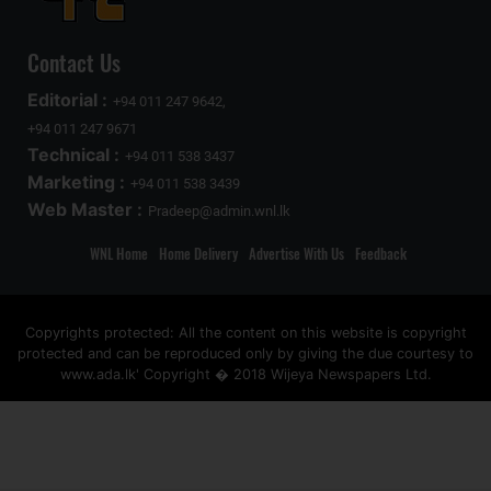
Contact Us
Editorial :
+94 011 247 9642,
+94 011 247 9671
Technical :
+94 011 538 3437
Marketing :
+94 011 538 3439
Web Master :
Pradeep@admin.wnl.lk
WNL Home
Home Delivery
Advertise With Us
Feedback
Copyrights protected: All the content on this website is copyright
protected and can be reproduced only by giving the due courtesy to
www.ada.lk' Copyright � 2018 Wijeya Newspapers Ltd.
ad space