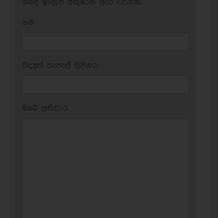
ශබ්ද ඉංග්‍රීසි අකුරෙන් ලියා එවන්න.
නම:
විද්‍යුත් තැපැල් ලිපිනය:
ඔබේ ප‍්‍රතිචාර: