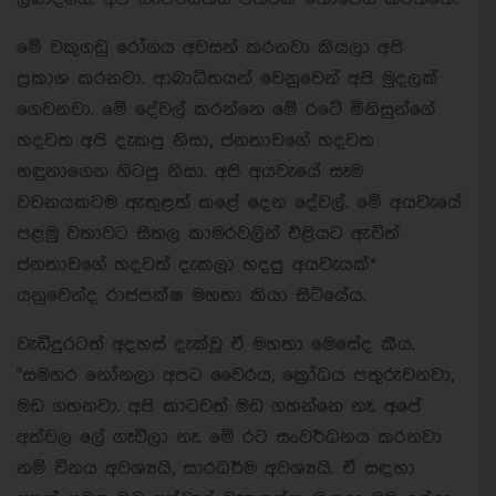
මේ වකුගඩු රෝගය අවසන් කරනවා කියලා අපි
ප්‍රකාශ කරනවා. ආබාධිතයන් වෙනුවෙන් අපි මුදලක්
ගෙවනවා. මේ දේවල් කරන්නෙ මේ රටේ මිනිසුන්ගේ
හදවත අපි දැකපු නිසා, ජනතාවගේ හදවත
හඳුනාගෙන හිටපු නිසා. අපි අයවැයේ සෑම
වචනයකටම ඇතුළත් කළේ දෙන දේවල්. මේ අයවැයේ
පළමු වතාවට සීතල කාමරවලින් එළියට ඇවිත්
ජනතාවගේ හදවත් දැකලා හදපු අයවැයක්*
යනුවෙන්ද රාජපක්ෂ මහතා කියා සිටියේය.‍
වැඩිදුරටත් අදහස් දැක්වූ ඒ මහතා මෙසේද කීය.
"සමහර නෝනලා අපට වෛරය, ක්‍රෝධය පතුරුවනවා,
මඩ ගහනවා. අපි කාටවත් මඩ ගහන්නෙ නෑ. අපේ
අත්වල ලේ ගෑවිලා නෑ. මේ රට සංවර්ධනය කරනවා
නම් විනය අවශ්‍යයි, සාරධර්ම අවශ්‍යයි. ඒ සඳහා