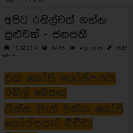
HOME
LATEST NEWS
අපිට රනිල්වත් ගන්න
පුළුවන් - ජනපති
- 12 12 2014
- 04:55
- 4720 views
- චාමර
සම්පත්
එක කෝපි කෝප්පයයි,
රනිල් මෙතන
තිස්ස මාත් එක්ක කෝපි
කෝප්පයක් බ්ව්වා