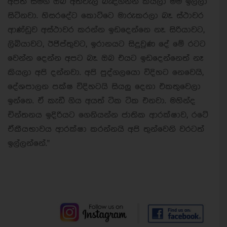
අපත් සමග ඔබ අත්වැල් බැඳගන්න කියලා මම ඉල්ලා
සිටිනවා. හිසරදේට කොට්ටෙ මාරුකරලා බෑ. ස්ථාවර
ආණ්ඩුව අස්ථාවර කරන්න ඉඩදෙන්නෙ නෑ. සිරියාවට,
ලිබියාවට, ඊජිප්තුවට, ඉරානයට සිදුවුණ දේ මේ රටට
වෙන්න දෙන්න අපට බෑ. ඔබ එයට ඉඩදෙන්නෙත් නෑ
කියලා අපි දන්නවා. අපි පුද්ගලයො විදිහට නෙවෙයි,
දේශපාලන පක්ෂ විදිහටයි සියලු දෙනා එකතුවෙලා
ඉන්නෙ. ඒ කැඩී ගිය අයත් ටික ටික එනවා. මහින්ද
චින්තනය ඉදිරියට ගෙනියන්න ජාතික ආරක්ෂාව, රටේ
ඒකීයභාවය ආරක්ෂා කරන්නයි අපි තුන්වෙනි වරටත්
ඉල්ලන්නේ."