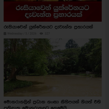
රුසියාවෙන් යුක්රේනයට දැවැන්ත ප්‍රහාරයක්
Wednesday / 5 / 2026
327
මොනරාගලින් ප්‍රධාන ගංඟා කිහිපයක් ගියත් එහි
ප්‍රතිලාභ මොනරාගලට නෙමෙයි