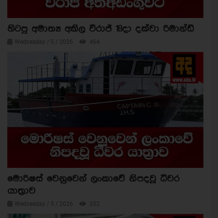
හිටපු අමාත්‍ය අකිල විරාජ් 18දා දක්වා රිමාන්ඩ්
Wednesday / 5 / 2026
464
මොරිෂස් වෙනුවෙන් ලංකාවේ නිපදවූ ධීවර
යාත්‍රාව
Wednesday / 5 / 2026
352