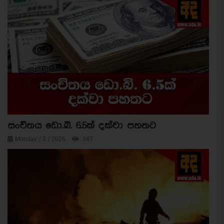
සංචිතය ඩො.බි. 6.5ක් දක්වා පහතට
Monday / 3 / 2026
343