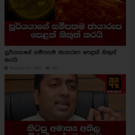
සූර්යයාගේ සමීපතම ඡායාරූප පෙළක් නිකුත්
කරයි
Thursday / 6 / 2026
541