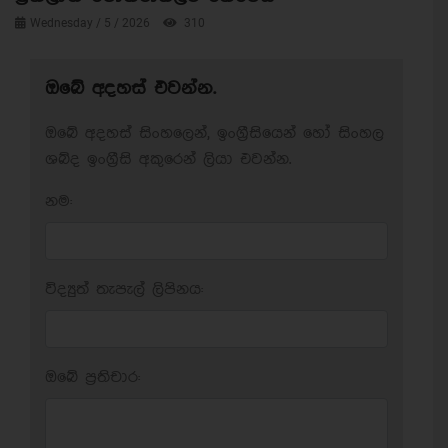
Wednesday / 5 / 2026
310
ඔබේ අදහස් එවන්න.
ඔබේ අදහස් සිංහලෙන්, ඉංග්‍රීසියෙන් හෝ සිංහල
ශබ්ද ඉංග්‍රීසි අකුරෙන් ලියා එවන්න.
නම:
විද්‍යුත් තැපැල් ලිපිනය:
ඔබේ ප‍්‍රතිචාර: