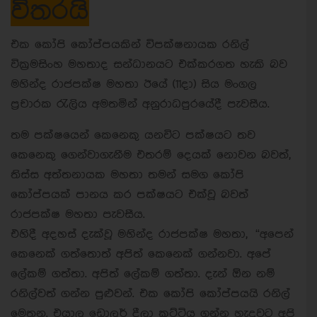
විතරයි
එක කෝපි කෝප්පයකින් විපක්ෂනායක රනිල්
වික්‍රමසිංහ මහතාද සන්ධානයට එක්කරගත හැකි බව
මහින්ද රාජපක්ෂ මහතා ඊයේ (11දා) සිය මංගල
ප්‍රචාරක රැලිය අමතමින් අනුරාධපුරයේදී පැවසීය.
තම පක්ෂයෙන් කෙනෙකු යනවිට පක්ෂයට තව
කෙනෙකු ගෙන්වාගැනීම එතරම් දෙයක් නොවන බවත්,
තිස්ස අත්තනායක මහතා තමන් සමග කෝපි
කෝප්පයක් පානය කර පක්ෂයට එක්වූ බවත්
රාජපක්ෂ මහතා පැවසීය.
එහිදී අදහස් දැක්වූ මහින්ද රාජපක්ෂ මහතා, “අපෙන්
කෙනෙක් ගත්තොත් අපිත් කෙනෙක් ගන්නවා. අපේ
ලේකම් ගත්තා. අපිත් ලේකම් ගත්තා. දැන් ඕන නම්
රනිල්වත් ගන්න පුළුවන්. එක කෝපි කෝප්පයයි රනිල්
මෙතන. එයාල ඩොලර් දීලා කට්ටිය ගන්න හැදුවට අපි