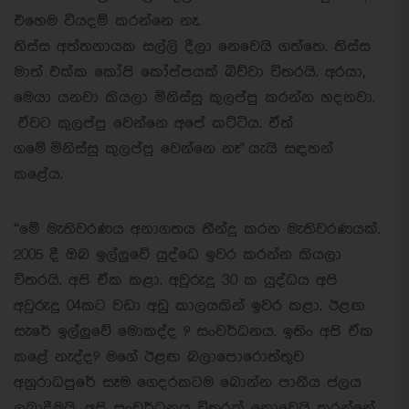
එහෙම වියදම් කරන්නෙ නෑ.
තිස්ස අත්තනායක සල්ලි දීලා නෙවෙයි ගත්තෙ. තිස්ස
මාත් එක්ක කෝපි කෝප්පයක් බිව්වා විතරයි. අරයා,
මෙයා යනවා කියලා මිනිස්සු කුලප්පු කරන්න හදනවා.
ඒවට කුලප්පු වෙන්නෙ අපේ කට්ටිය. ඒත්
ගමේ මිනිස්සු කුලප්පු වෙන්නෙ නෑ"
යැයි සඳහන්
කළේය.
“මේ මැතිවරණය අනාගතය තීන්දු කරන මැතිවරණයක්.
2005 දී ඔබ ඉල්ලුවේ යුද්ධෙ ඉවර කරන්න කියලා
විතරයි. අපි ඒක කළා. අවුරුදු 30 ක යුද්ධය අපි
අවුරුදු 04කට වඩා අඩු කාලයකින් ඉවර කළා. ඊළඟ
සැරේ ඉල්ලුවේ මොකද්ද ? සංවර්ධනය. ඉතිං අපි ඒක
කළේ නැද්ද? මගේ ඊළඟ බලාපොරොත්තුව
අනුරාධපුරේ සෑම ගෙදරකටම බොන්න පානීය ජලය
ලබාදීමයි. අපි සංවර්ධනය විතරක් නොවෙයි කරන්නේ.