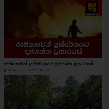
රුසියාවෙන් යුක්රේනයට දැවැන්ත ප්‍රහාරයක්
Wednesday / 5 / 2026
331