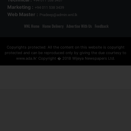
+94 011 538 3437
Marketing :
+94 011 538 3439
Web Master :
Pradeep@admin.wnl.lk
WNL Home
Home Delivery
Advertise With Us
Feedback
Copyrights protected: All the content on this website is copyright
protected and can be reproduced only by giving the due courtesy to
www.ada.lk' Copyright � 2018 Wijeya Newspapers Ltd.
ad space