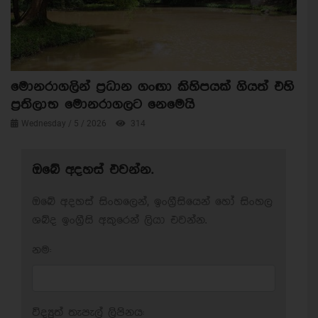
මොනරාගලින් ප්‍රධාන ගංඟා කිහිපයක් ගියත් එහි
ප්‍රතිලාභ මොනරාගලට නෙමෙයි
Wednesday / 5 / 2026
314
ඔබේ අදහස් එවන්න.
ඔබේ අදහස් සිංහලෙන්, ඉංග්‍රීසියෙන් හෝ සිංහල
ශබ්ද ඉංග්‍රීසි අකුරෙන් ලියා එවන්න.
නම:
විද්‍යුත් තැපැල් ලිපිනය: