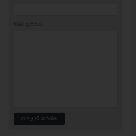
ඔබේ ප‍්‍රතිචාර:
ඇතුලත් කරන්න