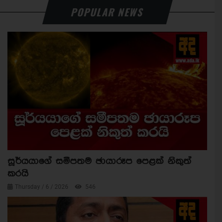
POPULAR NEWS
සූර්යයාගේ සමීපතම ඡායාරූප පෙළක් නිකුත්
කරයි
Thursday / 6 / 2026
546