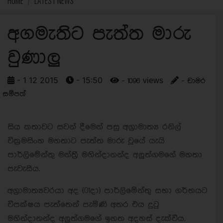
HOME
LATEST NEWS
අගමැතිට පැත්ත මාරු
වුණාලු
- 1 12 2015
- 15:50
- 1096 views
- චාමර
සම්පත්
සිය කතාවට සවන් දීමෙන් පසු අග්‍රාමාත්‍ය රනිල්
වික්‍රමසිංහ මහතාට පැත්ත මාරු වූයේ යැයි
පාර්ලිමේන්තු මන්ත්‍රී මහින්දානන්ද අලුත්ගමගේ මහතා
පැවැසීය.
අග්‍රාමාත්‍යවරයා අද (01දා) පාර්ලිමේන්තු සභා ගර්භයට
විපක්ෂය පැත්තෙන් පැමිණි අතර එය දුටු
මහින්දානන්ද අලුත්ගමගේ ඉහත අදහස් දැක්වීය.