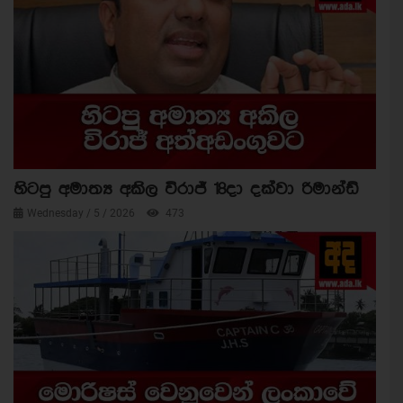
හිටපු අමාත්‍ය අකිල විරාජ් 18දා දක්වා රිමාන්ඩ්
Wednesday / 5 / 2026
473