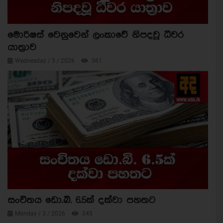
මොරිෂස් වෙනුවෙන් ලංකාවේ නිපදවූ ධීවර
යාත්‍රාව
Wednesday / 5 / 2026
361
සංචිතය ඩො.බි. 6.5ක් දක්වා පහතට
Monday / 3 / 2026
345