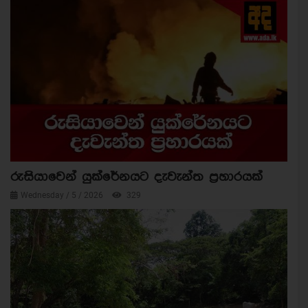
රුසියාවෙන් යුක්රේනයට දැවැන්ත ප්‍රහාරයක්
Wednesday / 5 / 2026
329