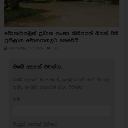
මොනරාගලින් ප්‍රධාන ගංඟා කිහිපයක් ගියත් එහි
ප්‍රතිලාභ මොනරාගලට නෙමෙයි
Wednesday / 5 / 2026
311
ඔබේ අදහස් එවන්න.
ඔබේ අදහස් සිංහලෙන්, ඉංග්‍රීසියෙන් හෝ සිංහල
ශබ්ද ඉංග්‍රීසි අකුරෙන් ලියා එවන්න.
නම:
විද්‍යුත් තැපැල් ලිපිනය: