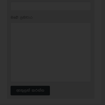
ඔබේ ප‍්‍රතිචාර:
ඇතුලත් කරන්න