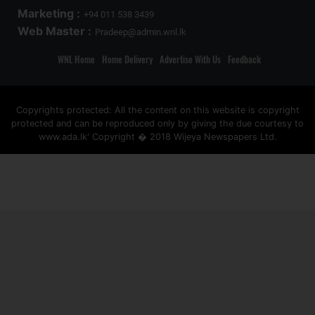
Marketing :
+94 011 538 3439
Web Master :
Pradeep@admin.wnl.lk
WNL Home
Home Delivery
Advertise With Us
Feedback
Copyrights protected: All the content on this website is copyright
protected and can be reproduced only by giving the due courtesy to
www.ada.lk' Copyright � 2018 Wijeya Newspapers Ltd.
ad space