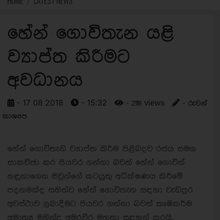
HOME
LATEST NEWS
හේන් ගොවිතැන යළි
ව්‍යාප්ත කිරීමට
අවධානය
- 17 08 2018
- 15:32
- 2118 views
- රුවන්
කාශ්‍යප
හේන් ගොවිතැනි ව්‍යාප්ත කිරීම පිළිබදව රජය සමග
සාකච්ඡා කර පියවර ගන්නා බවත් හේන් ගොවීන්
හඳුනාගෙන ඔවුන්ගේ කටයුතු අධීක්ෂණය කිරීමේ
පදනමක්ද සහිත්ව හේන් ගොවිතැන සඳහා වැඩිපුර
අවස්ථාව ලබාදීමට පියවර ගන්නා බවත් කෘෂිකර්ම
අමාත්‍ය මහින්ද අමරවීර මහතා සඳහන් කරයි.