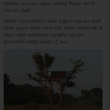
බඩඉරිඟු ආනයනය සඳහා රුපියල් මිලියන 6627ක්
වැය කර තිබේ.
මෙවැනි ධාන්‍ය මින්පෙර හේන් ආශ්‍රිතව වගා කර තිබේ.
එවැනි කටුසර බෝග වගාව වැඩි කිරීමට අවශ්‍ය නම් ඒ
සඳහා හේන් ගොවිතැනට යොමුවිය යුතු බව
දිසාපතිවරු මෙහිදි පෙන්වා දී ඇත.