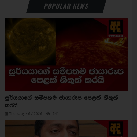
POPULAR NEWS
සූර්යයාගේ සමීපතම ඡායාරූප පෙළක් නිකුත්
කරයි
Thursday / 6 / 2026
541