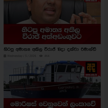
හිටපු අමාත්‍ය අකිල විරාජ් 18දා දක්වා රිමාන්ඩ්
Wednesday / 5 / 2026
464