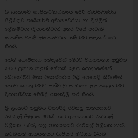
ශ්‍රී ලංකාවේ කෘෂිකර්මාන්තයේ ඉදිරි වැඩපිළිවෙල
පිළිබඳව කෘෂිකර්ම අමාත්‍යවරයා හා දිස්ත්‍රික්
ලේකම්වරු (දිසාපතිවරු) අතර ඊයේ පැවැති
සාකච්ඡාවකදී අමාත්‍යවරයා මේ බව සඳහන් කර
තිබේ.
හේන් ගොවිතැන හේතුවෙන් මෙරට වනගහනය අඩුවන
බවට ප්‍රකාශ කළත් හේනක් ලෙස යොදාගන්නේ
බොහෝවිට මහා වනාන්තරය එළි පෙහෙළි කිරීමේන්
නොව කනතු බවට පත්ව වූ සාමාන්‍ය ළඳු කැලය බව
දිසාපතිවරු මෙහිදී පැහැදිලි කර තිබේ.
ශ්‍රී ලංකාව පසුගිය වසරේදී රටකජු ආනයනයට
රුපියිල් මිලියන 689ක්, කජු ආනයනයට රුපියල්
මිලියන 750ක්, තල ආනයනයට රුපියල් මිලියන 27ක්,
කුරක්කන් ආනයනයට රුපියල් මිලියන 243ක්,