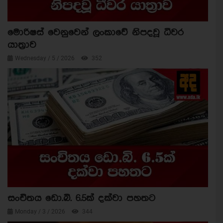
මොරිෂස් වෙනුවෙන් ලංකාවේ නිපදවූ ධීවර
යාත්‍රාව
Wednesday / 5 / 2026
352
සංචිතය ඩො.බි. 6.5ක් දක්වා පහතට
Monday / 3 / 2026
344