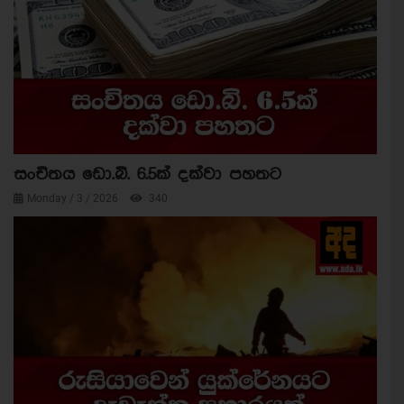
සංචිතය ඩො.බි. 6.5ක් දක්වා පහතට
Monday / 3 / 2026
340