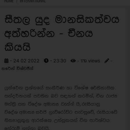
HOME
INTERNATIONAL
සීතල යුද මානසිකත්වය
අත්හරින්න - චීනය
කියයි
- 24 02 2022
- 23:30
- 1719 views
-
නරේන් විශ්වජීත්
යුක්රේන ප්‍රශ්නයේ සංකීර්ණ හා විශේෂ ඓතිහාසික
සන්දර්භයක් පවතින බව සඳහන් කරමින්, චීන රාජ්‍ය
මන්ත්‍රී සහ විදේශ අමාත්‍ය වැන්ග් යී, රුසියානු
විදේශ අමාත්‍ය සර්ජි ලැව්රෝව්ට පැවසුවේ, රුසියාවේ
නීත්‍යානුකූල ආරක්ෂක උත්සුකයන් චීන පාර්ශ්වය
තේරුම් ගන්නා බවයි.