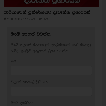
රුසියාවෙන් යුක්රේනයට දැවැන්ත ප්‍රහාරයක්
Wednesday / 5 / 2026
325
ඔබේ අදහස් එවන්න.
ඔබේ අදහස් සිංහලෙන්, ඉංග්‍රීසියෙන් හෝ සිංහල
ශබ්ද ඉංග්‍රීසි අකුරෙන් ලියා එවන්න.
නම:
විද්‍යුත් තැපැල් ලිපිනය:
ඔබේ ප‍්‍රතිචාර: