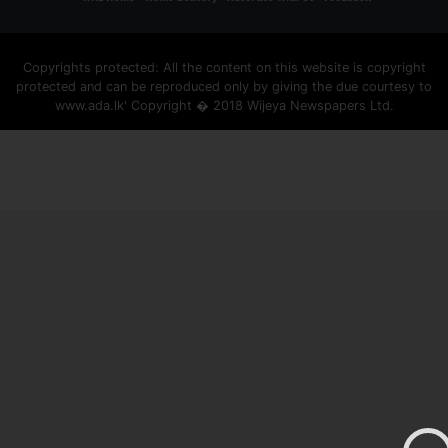
Copyrights protected: All the content on this website is copyright
protected and can be reproduced only by giving the due courtesy to
www.ada.lk' Copyright � 2018 Wijeya Newspapers Ltd.
ad space