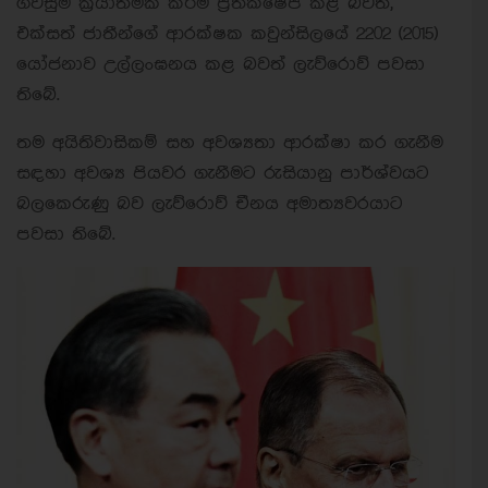
ගිවිසුම ක්‍රියාත්මක කිරීම ප්‍රතික්ෂේප කළ බවත්,
එක්සත් ජාතීන්ගේ ආරක්ෂක කවුන්සිලයේ 2202 (2015)
යෝජනාව උල්ලංඝනය කළ බවත් ලැව්රොව් පවසා
තිබේ.
තම අයිතිවාසිකම් සහ අවශ්‍යතා ආරක්ෂා කර ගැනීම
සඳහා අවශ්‍ය පියවර ගැනීමට රුසියානු පාර්ශ්වයට
බලකෙරුණු බව ලැව්රොව් චීනය අමාත්‍යවරයාට
පවසා තිබේ.