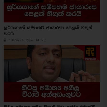
සූර්යයාගේ සමීපතම ඡායාරූප පෙළක් නිකුත්
කරයි
Thursday / 6 / 2026
532