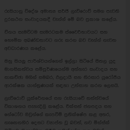
රුසියානු විදේශ අමාත්‍ය සර්ජි ලැව්රොව් සමග පැවති
දුරකථන සංවාදයකදී වැන්ග් මේ බව ප්‍රකාශ කළේය.
චීනය සැමවිටම සැමරටකම ස්වෛරීභාවයට සහ
භෞමික අඛණ්ඩතාවට ගරු කරන බව වැන්ග් නැවත
අවධාරණය කළේය.
ඔහු සියලු පාර්ශ්වයන්ගෙන් ඉල්ලා සිටියේ සීතල යුද
මානසිකත්වය සම්පූර්ණයෙන්ම අත්හැර සංවාදය සහ
සාකච්ඡා මගින් සමබර, ඵලදායී සහ තිරසාර යුරෝපීය
ආරක්ෂක යාන්ත්‍රණයක් සඳහා උත්සාහ කරන ලෙසයි.
ලැව්රොව් යුක්රේනයේ සහ රුසියාවේ තත්ත්වයේ
විකාශනය පැහැදිලි කළේය. එක්සත් ජනපදය සහ
නේටෝව ඔවුන්ගේ කැපවීම් ප්‍රතික්ෂේප කළ අතර,
නැඟෙනහිර දෙසට ව්‍යාප්ත වූ බවත්, නව මින්ස්ක්