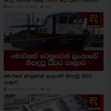
හිටපු අමාත්‍ය අකිල විරාජ් 18දා දක්වා රිමාන්ඩ්
Wednesday / 5 / 2026
462
මොරිෂස් වෙනුවෙන් ලංකාවේ නිපදවූ ධීවර
යාත්‍රාව
Wednesday / 5 / 2026
350