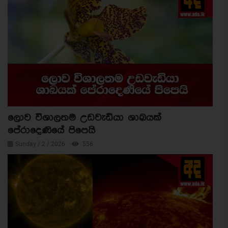
ලොව විශාලතම උඩවැඩියා ශාඛයක්
පේරාදෙණියේ පිපෙයි
Sunday / 2 / 2026
556