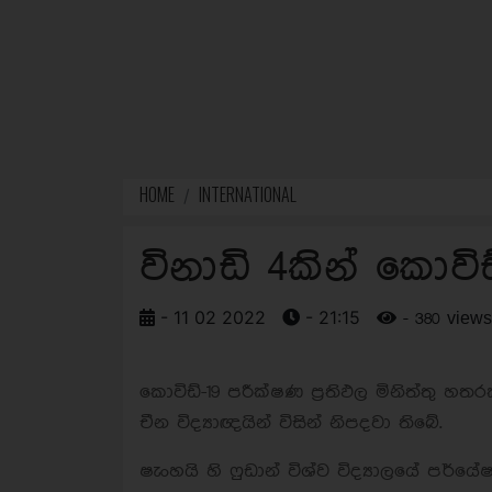
HOME
INTERNATIONAL
විනාඩි 4කින් කොවි
- 11 02 2022
- 21:15
- 380 views
කොවිඩ්-19 පරීක්ෂණ ප්‍රතිඵල මිනිත්තු හ
චීන විද්‍යාඥයින් විසින් නිපදවා තිබේ.
ෂැංහයි හි ෆුඩාන් විශ්ව විද්‍යාලයේ පර