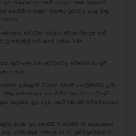
රන ලද අධ්‍යයනයක අතේ ගෙනයා හැකි මූලාකෘති
විඩ්-19 ආශ්‍රිත ජානමය ද්‍රව්‍යවල අංශු මාත්‍ර
 පවසයි.
ෛව සංවේදකය සමන්විත වන්නේ, ස්වයං-එකලස් දැඩි
්ධ වූ නම්‍යශීලී තනි කෙඳි සහිත DNA
.
න, කුඩා අණු සහ ප්‍රෝටීනවල වේගවත් හා අති
ගත හැකිය.
ාත්මක ප්‍රතිලෝම පිටපත් කිරීමේ පොලිමරේස් දාම
ික අම්ල නිස්සාරණය සහ විස්තාරණ ක්‍රියා පටිපාටි
කාලය සැලකිය යුතු ලෙස කෙටි වන බව පර්යේෂකයෝ
තහවුරු කරන ලද කොවිඩ්-19 රෝගීන් 33 දෙනෙකුගේ
ලැබූ රෝගීන්ගේ සාම්පල 23 ක්, ඉන්ෆ්ලුවෙන්සා A