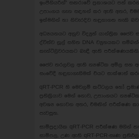
ඉංජිනියරින්" සඟරාවේ ප්‍රකාශයට පත් ක
උපාංගය ගැන සඳහන් කර ඇති අතර, එමගින් කො
ඉක්මනින් හා නිවැරදිව හඳුනාගත හැකි බව
අධ්‍යයනයට අනුව විද්‍යුත් යාන්ත්‍රික ජ
ද්විත්ව නූල් සහිත DNA ව්‍යුහයකට සම්බන
කැන්ටිලිවරයකට බැඳී ඇති පරීක්ෂණයකිනි
ජෛව තරලවල ඇති න්‍යෂ්ටික අම්ල සහ අය
සංවේදී හඳුනාගැනීමක් එයට සාක්ෂාත් කර
qRT-PCR හි මෙවලම් කට්ටලය හෝ ප්‍රමාණ
ප්‍රතික්‍රියාව මෙන් නොව, උපාංගයට න්‍යෂ්ට
අවශ්‍ය නොවන අතර, එමඟින් පරීක්ෂණ 
පැවසූහ.
සාම්ප්‍රදායික qRT-PCR පරීක්ෂණ මගින් 
සාම්පල, උණ ඇති qRT-PCR-සෘණ ප්‍රතිඵල 