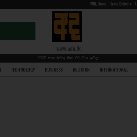
WNL Home
Home Delivery
A
www.ada.lk
2026 අගෝස්තු මස 09 වන ඉරිදා
N
TECHNOLOGY
BUSINESS
RELIGION
INTERNATIONAL