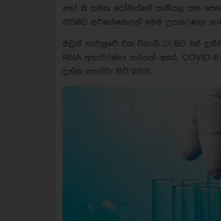
හෝ B සහිත රෝගීන්ගේ සාම්පල සහ සෞඛ්‍ය
කිරීමට පර්යේෂකයන් මෙම උපකරණය භාව
ඔවුන් පැවසුවේ එය විනාඩි 0.1 සිට 4ක් 
RNA අනාවරණය කරගත් අතර, COVID-19 සෘණ
දත්ත පෙන්වා සිටි බවයි.