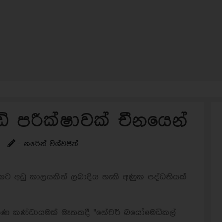
ඩ් පරීක්ෂාවක් චීනයෙන්
- නරේන් විශ්වජීත්
තරකට අඩු කාලයකින් ලබාදිය හැකි අණුක පද්ධතියක්
්යේෂණ කණ්ඩායමක් මෑතකදී "නේචර් බයෝමෙඩිකල්