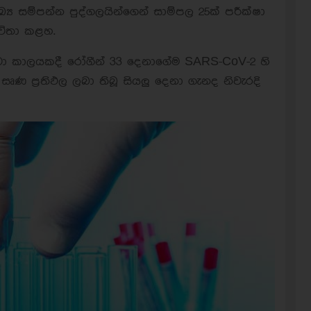
 සම්පන්න පුද්ගලයින්ගෙන් සාම්පල 25ක් පරීක්ෂා
ිතා කළහ.
දක්වා කාලයකදී රෝගීන් 33 දෙනාගේම SARS-CoV-2 හි
 ප්‍රතිඵල ලබා තිබූ සියලු දෙනා ගැනද නිවැරදි