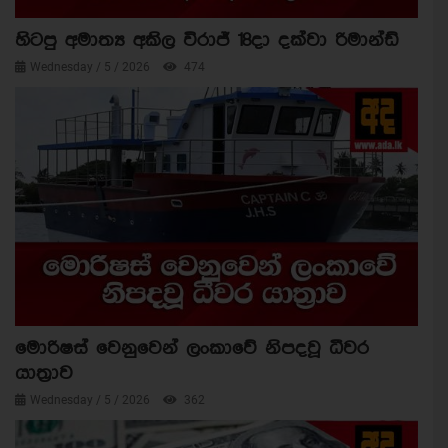
හිටපු අමාත්‍ය අකිල විරාජ් 18දා දක්වා රිමාන්ඩ්
Wednesday / 5 / 2026
474
මොරිෂස් වෙනුවෙන් ලංකාවේ නිපදවූ ධීවර
යාත්‍රාව
Wednesday / 5 / 2026
362