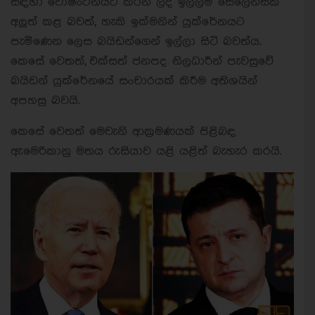
සඳහා වොෂිංටනයට කරන ලද ඉල්ලීම් සෙලෙන්ස්කි
අලුත් කළ බවත්, හැකි ඉක්මනින් යුක්රේනයට
පැමිණෙන ලෙස බයිඩන්ගෙන් ඉල්ලා සිටි බවත්ය.
කෙසේ වෙතත්, එක්සත් ජනපද නිලධාරීන් පැවසුවේ
බයිඩන් යුක්රේනයේ සංචාරයක් කිරීම අතිශයින්
අපහසු බවයි.
කෙසේ වෙතත් මෙවැනි ආක්‍රමණයක් පිළිබඳ
ඇමෙරිකානු මතය රුසියාව යළි යළිත් බැහැර කරයි.