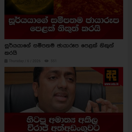
සූර්යයාගේ සමීපතම ඡායාරූප පෙළක් නිකුත්
කරයි
Thursday / 6 / 2026
551