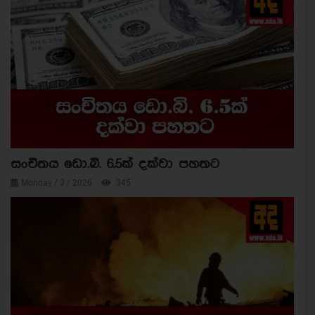
සංචිතය ඩො.බි. 6.5ක් දක්වා පහතට
Monday / 3 / 2026
345