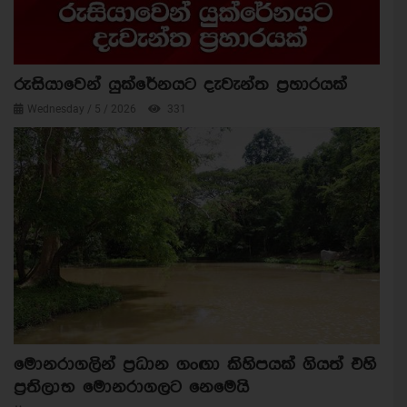
රුසියාවෙන් යුක්රේනයට දැවැන්ත ප්‍රහාරයක්
Wednesday / 5 / 2026
331
මොනරාගලින් ප්‍රධාන ගංඟා කිහිපයක් ගියත් එහි
ප්‍රතිලාභ මොනරාගලට නෙමෙයි