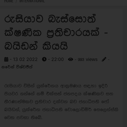
HOME
INTERNATIONAL
රුසියාව බැස්සොත්
ක්ෂණික ප්‍රතිචාරයක් -
බයිඩන් කියයි
- 13 02 2022
- 22:00
- 993 views
-
නරේන් විශ්වජීත්
රුසියාව විසින් යුක්රේනය ආක්‍රමණය සඳහා ඉදිරි
පියවර ගන්නේ නම් එක්සත් ජනපදය ක්ෂණිකව සහ
තීරණාත්මකව ප්‍රතිචාර දක්වන බව ජනාධිපති ජෝ
බයිඩන්, යුක්රේන ජනාධිපති වොලොඩිමිර් සෙලෙන්ස්කි
වෙත පවසා තිබේ.