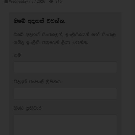
Wednesday / 5 / 2026
315
ඔබේ අදහස් එවන්න.
ඔබේ අදහස් සිංහලෙන්, ඉංග්‍රීසියෙන් හෝ සිංහල
ශබ්ද ඉංග්‍රීසි අකුරෙන් ලියා එවන්න.
නම:
විද්‍යුත් තැපැල් ලිපිනය:
ඔබේ ප‍්‍රතිචාර: