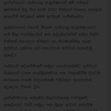
යුක්රේනයට රුසියානු ආක්‍රමණයක් මේ සතියේ
ඉක්මනින් සිදු විය හැකි බවට එක්සත් ජනපද අනතුරු
ඇඟවීම් මධ්‍යයේ මෙම ඇමතුම පැමිණියේය.
යුක්රේනයට එරෙහි ඕනෑම රුසියානු ආක්‍රමණයකට
තම මිත්‍ර පාක්ෂිකයින් සහ හවුල්කරුවන් සමග එක්ව
එක්සත් ජනපදය ක්ෂිකව හා තීරණාත්මක ලෙස
ප්‍රතිචාර දක්වන බව ජනාධිපති බයිඩන් පැහැදිලි
කළේය.
රුසියාව දේශසීමාවේ හමුදා ගොඩනැගීමට ප්‍රතිචාර
වශයෙන් රාජ්‍ය තාන්ත්‍රිකත්වය සහ වැළැක්වීම දිගටම
කරගෙන යාමේ වැදගත්කම පිළිබඳව නායකයින්
දෙදෙනා එකඟ වූහ.
යුක්රේනියානු ජ්‍යෙෂ්ඨ නිලධාරියෙකු පැවසුවේ,
යුක්‍රේනයට වැඩි හමුදා සහ මූල්‍ය ආධාර සැපයීම