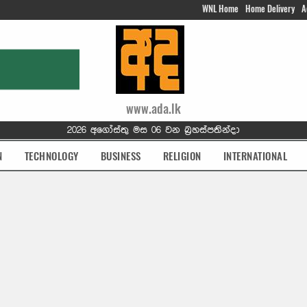
WNL Home
Home Delivery
A
www.ada.lk
2026 අගෝස්තු මස 06 වන බ්‍රහස්පතින්දා
N
TECHNOLOGY
BUSINESS
RELIGION
INTERNATIONAL