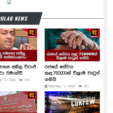
ULAR NEWS
ාත්‍ය අකිල විරාජ්
රජයේ සේවය
වා රිමාන්ඩ්
කළ 750000ක් විශ්‍රාම වැටුප්
ගනියි
 / 5 / 2026
375
Saturday / 1 / 2026
351