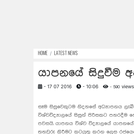
HOME
LATEST NEWS
යාපනයේ සිදුවීම 
- 17 07 2016
- 10:06
- 590 views
සෑම සිසුවෙකුටම නිදහසේ අධ්‍යාපනය ලැබ
විශ්වවිද්‍යාලයේ සිසුන් පිරිසකට පහරදීම
පවසයි.
යාපනය විශ්ව විද්‍යාලයේ යාපනය
තහවුරු කිරීමට කටයුතු කරන ලෙස රජයෙන