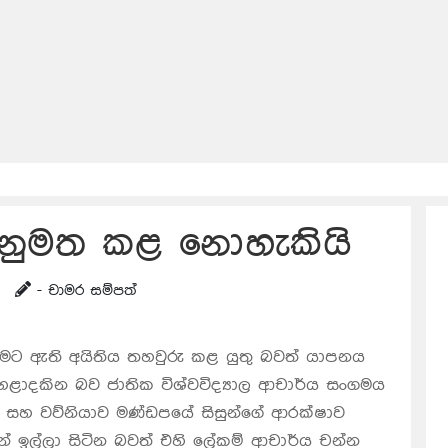
අනුමත කළ නොහැකියි
- චාමර සම්පත්
ීමට ඇති අයිතිය තහවුරු කළ යුතු බවත් යාපනය
 හෙළාදකින බව ජාතික විශ්වවිද්‍යාල ආචාර්ය සංගමය
ේ සහ වව්නියාව මණ්ඩපයේ සිසුන්ගේ ආරක්ෂාව
් ඉල්ලා සිටින බවත් එහි ලේකම් ආචාර්ය චන්න