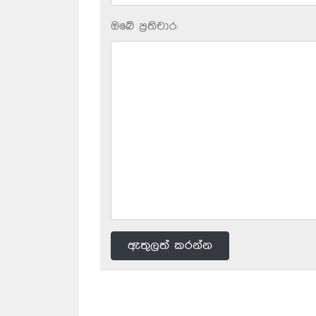
ඔබේ ප‍්‍රතිචාර:
ඇතුලත් කරන්න