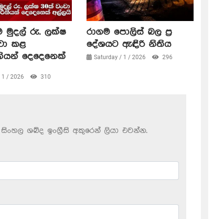
 මුදල් රු. ලක්ෂ
රාගම පොලිස් බල ප්‍ර
ංචා කළ
දේශයට ඇඳිරි නිතිය
නියන් දෙදෙනෙක්
Saturday / 1 / 2026
296
/ 1 / 2026
310
සිංහල ශබ්ද ඉංග්‍රීසි අකුරෙන් ලියා එවන්න.