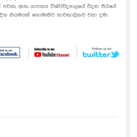
න් පවසා ඇත.
යාපනය විශ්වවිද්‍යාලයේ විද්‍යා පීඨයේ
ඨය දින නියමයක් නොමැතිව තාවකාලිකව වසා දමා