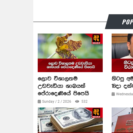
POP
ලොව විශාලතම
හිටපු අම
උඩවැඩියා ශාඛයක්
18දා දක්
පේරාදෙණියේ පිපෙයි
Wednesday
Sunday / 2 / 2026
532