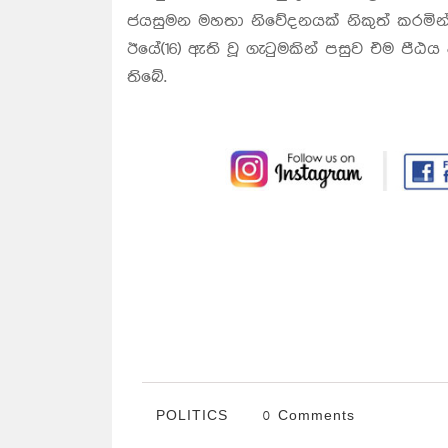
ජයසුමන මහතා නිවේදනයක් නිකුත් කරමි
ඊයේ(16) ඇති වූ ගැටුමකින් පසුව එම පී
තිබේ.
POLITICS
0 Comments