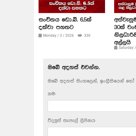
සංචිතය ඩො.බි. 6.5ක්
අස්වැසුම
දක්වා පහතට
30ක් ව
නිලධාරි
Monday / 3 / 2026
330
අල්ලයි
Saturday 
ඔබේ අදහස් එවන්න.
ඔබේ අදහස් සිංහලෙන්, ඉංග්‍රීසියෙන් හෝ 
නම:
විද්‍යුත් තැපැල් ලිපිනය: