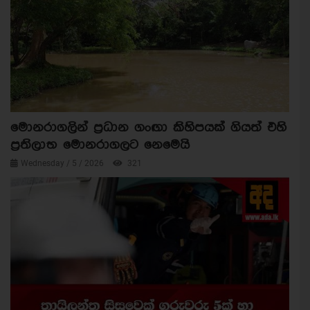
මොනරාගලින් ප්‍රධාන ගංඟා කිහිපයක් ගියත් එහි
ප්‍රතිලාභ මොනරාගලට නෙමෙයි
Wednesday / 5 / 2026
321