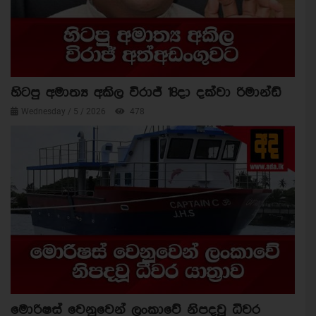
හිටපු අමාත්‍ය අකිල විරාජ් 18දා දක්වා රිමාන්ඩ්
Wednesday / 5 / 2026
478
මොරිෂස් වෙනුවෙන් ලංකාවේ නිපදවූ ධීවර