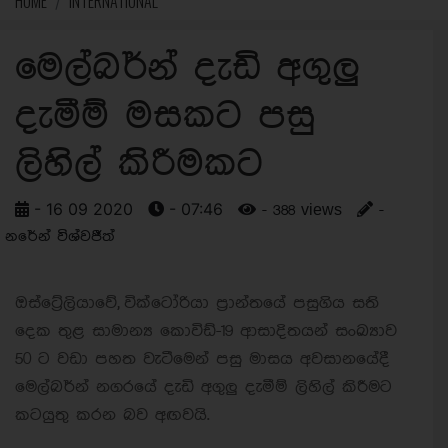
HOME
INTERNATIONAL
මෙල්බර්න් දැඩි අගුලු
දැමීම් මසකට පසු
ලිහිල් කිරීමකට
- 16 09 2020
- 07:46
- 388 views
-
නරේන් විශ්වජීත්
ඔස්ට්‍රේලියාවේ, වික්ටෝරියා ප්‍රාන්තයේ පසුගිය සති
දෙක තුළ සාමාන්‍ය කොවිඩ්-19 ආසාදිතයන් සංඛ්‍යාව
50 ට වඩා පහත වැටීමෙන් පසු මාසය අවසානයේදී
මෙල්බර්න් නගරයේ දැඩි අගුලු දැමීම් ලිහිල් කිරීමට
කටයුතු කරන බව අඟවයි.