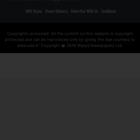
WNL Home
Home Delivery
Advertise With Us
Feedback
Copyrights protected: All the content on this website is copyright
protected and can be reproduced only by giving the due courtesy to
www.ada.lk' Copyright � 2018 Wijeya Newspapers Ltd.
ad space