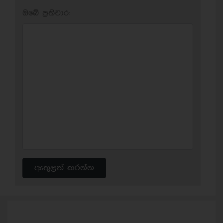
ඔබේ ප‍්‍රතිචාර:
ඇතුලත් කරන්න