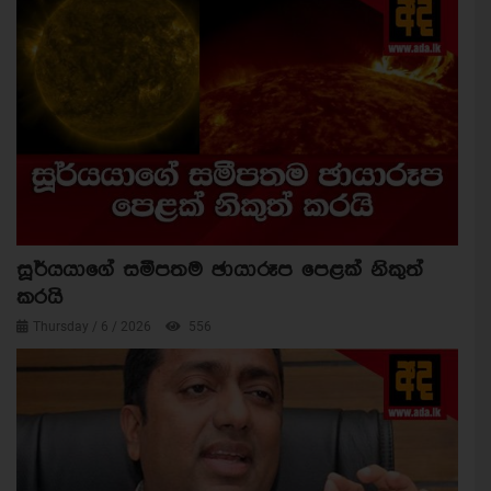
සූර්යයාගේ සමීපතම ඡායාරූප පෙළක් නිකුත්
කරයි
Thursday / 6 / 2026
556