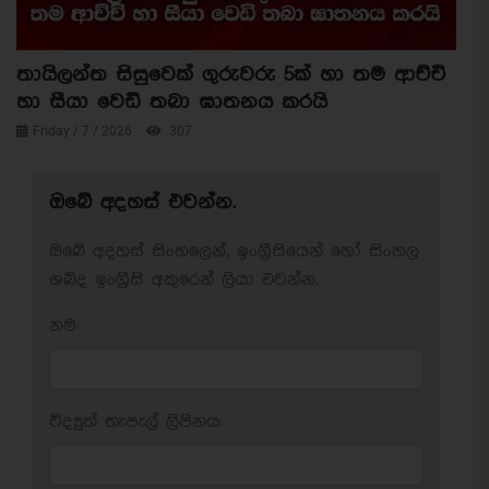
තායිලන්ත සිසුවෙක් ගුරුවරු 5ක් හා තම ආච්චි
හා සීයා වෙඩි තබා ඝාතනය කරයි
Friday / 7 / 2026
307
ඔබේ අදහස් එවන්න.
ඔබේ අදහස් සිංහලෙන්, ඉංග්‍රීසියෙන් හෝ සිංහල
ශබ්ද ඉංග්‍රීසි අකුරෙන් ලියා එවන්න.
නම:
විද්‍යුත් තැපැල් ලිපිනය: