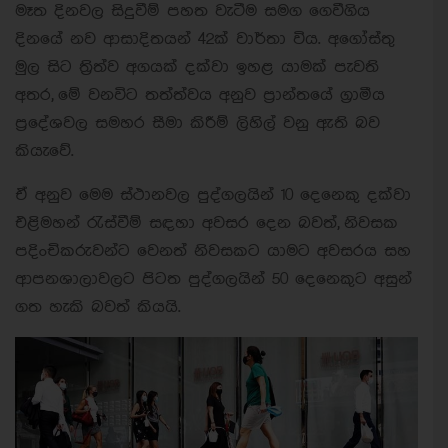
මෑත දිනවල සිදුවීම් පහත වැටීම සමග ගෙවීගිය
දිනයේ නව ආසාදිතයන් 42ක් වාර්තා විය. අගෝස්තු
මුල සිට ත්‍රිත්ව අගයක් දක්වා ඉහළ යාමක් පැවති
අතර, මේ වනවිට තත්ත්වය අනුව ප්‍රාන්තයේ ග්‍රාමීය
ප්‍රදේශවල සමහර සීමා කිරීම් ලිහිල් වනු ඇති බව
කියැවේ.
ඒ අනුව මෙම ස්ථානවල පුද්ගලයින් 10 දෙනෙකු දක්වා
එළිමහන් රැස්වීම් සඳහා අවසර දෙන බවත්, නිවසක
පදිංචිකරුවන්ට වෙනත් නිවසකට යාමට අවසරය සහ
ආපනශාලාවලට පිටත පුද්ගලයින් 50 දෙනෙකුට අසුන්
ගත හැකි බවත් කියයි.