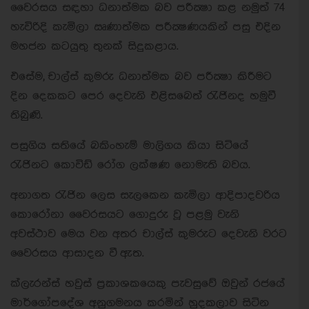
වෛරසය සඳහා ධනාත්මක බව පරීක්‍ෂා කළ නමුත් 74
හැවිරිදි කැමිලා ඍණාත්මක පරීක්‍ෂණයකින් පසු එදින
මහජන කටයුතු තුනක් සිදුකළාය.
එසේම, චාල්ස් කුමරු ධනාත්මක බව පරීක්‍ෂා කිරීමට
දින දෙකකට පෙර දෙවැනි එළිසබෙත් රැජිනද හමුවී
තිබුණි.
පසුගිය සතියේ බකිංහැම් මාලිගය කියා සිටියේ
රැජිනට කොවිඩ් රෝග ලක්ෂණ නොමැති බවය.
අනාගත රැජින ලෙස සැලකෙන කැමිලා ආදිපාදවරිය
කොරෝනා වෛරසයට ගොදුරු වූ පළමු වැනි
අවස්ථාව මෙය වන අතර චාල්ස් කුමරුට දෙවැනි වරට
වෛරසය ආසාදන වී ඇත.
ක්ලැරන්ස් හවුස් ප්‍රකාශකයෙකු පැවසුවේ ඔවුන් රජයේ
මාර්ගෝපදේශ අනුගමනය කරමින් හුදකලාව සිටින