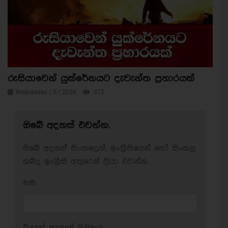
රුසියාවෙන් යුක්රේනයට දැවැන්ත ප්‍රහාරයක්
Wednesday / 5 / 2026
372
ඔබේ අදහස් එවන්න.
ඔබේ අදහස් සිංහලෙන්, ඉංග්‍රීසියෙන් හෝ සිංහල
ශබ්ද ඉංග්‍රීසි අකුරෙන් ලියා එවන්න.
නම:
විද්‍යුත් තැපැල් ලිපිනය: