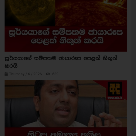
සූර්යයාගේ සමීපතම ඡායාරූප පෙළක් නිකුත්
කරයි
Thursday / 6 / 2026
639