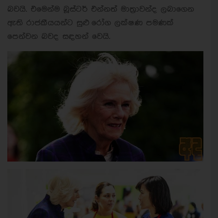
බවයි. එමෙන්ම බූස්ටර් එන්නත් මාත්‍රාවන්ද ලබාගෙන
ඇති රාජකීයයන්ට සුළු රෝග ලක්ෂණ පමණක්
පෙන්වන බවද සඳහන් වෙයි.