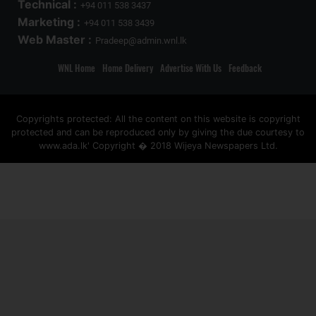
Technical :
+94 011 538 3437
Marketing :
+94 011 538 3439
Web Master :
Pradeep@admin.wnl.lk
WNL Home
Home Delivery
Advertise With Us
Feedback
Copyrights protected: All the content on this website is copyright
protected and can be reproduced only by giving the due courtesy to
www.ada.lk' Copyright � 2018 Wijeya Newspapers Ltd.
ad space