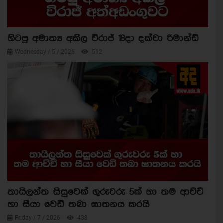
හිටපු අමාත්‍ය අකිල විරාජ් 18දා දක්වා රිමාන්ඩ්
Wednesday / 5 / 2026
512
තායිලන්ත සිසුවෙක් ගුරුවරු 5ක් හා තම ආච්චි
හා සීයා වෙඩි තබා ඝාතනය කරයි
Friday / 7 / 2026
438