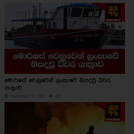
මොරිෂස් වෙනුවෙන් ලංකාවේ නිපදවූ ධීවර
යාත්‍රාව
Wednesday / 5 / 2026
408