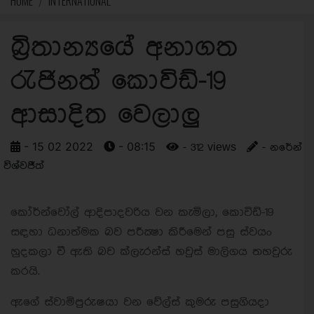
HOME
INTERNATIONAL
බ්‍රිතාන්‍යයේ අනාගත
රැජිනත් කොවිඩ්-19
ආසාදිත වෙලාලු
- 15 02 2022
- 08:15
- 312 views
- නරේන්
විශ්වජීත්
කෝර්න්වෝල් ආදිපාදවරිය වන කැමිලා, කොවිඩ්-19
සඳහා ධනාත්මක බව පරීක්‍ෂා කිරීමෙන් පසු ස්වයං
හුදකලා වී ඇති බව ක්ලැරන්ස් හවුස් මාලිගය තහවුරු
කරයි.
ඇගේ ස්වාමිපුරුෂයා වන වේල්ස් කුමරු පසුගියදා