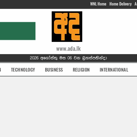
WNL Home
Home Delivery
A
www.ada.lk
2026 අගෝස්තු මස 06 වන බ්‍රහස්පතින්දා
N
TECHNOLOGY
BUSINESS
RELIGION
INTERNATIONAL