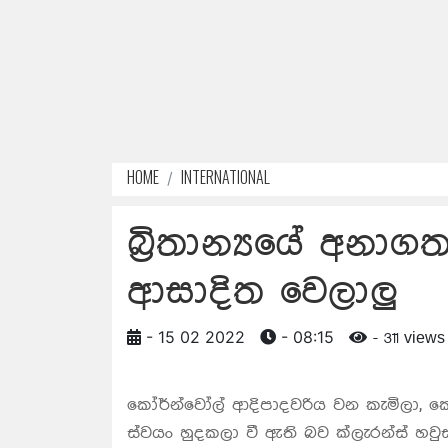
HOME
INTERNATIONAL
බ්‍රිතාන්‍යයේ අනාග
ආසාදිත වෙලාලු
- 15 02 2022
- 08:15
- 311 views
කෝර්න්වෝල් ආදිපාදවරිය වන කැමිලා, කොව
ස්වයං හුදකලා වී ඇති බව ක්ලැරන්ස් හවු