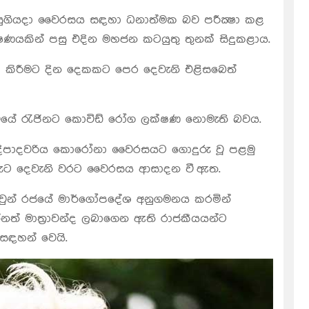
පසුගියදා වෛරසය සඳහා ධනාත්මක බව පරීක්‍ෂා කළ
්‍ෂණයකින් පසු එදින මහජන කටයුතු තුනක් සිදුකළාය.
ෂා කිරීමට දින දෙකකට පෙර දෙවැනි එළිසබෙත්
සිටියේ රැජිනට කොවිඩ් රෝග ලක්ෂණ නොමැති බවය.
ිපාදවරිය කොරෝනා වෛරසයට ගොදුරු වූ පළමු
මරුට දෙවැනි වරට වෛරසය ආසාදන වී ඇත.
ේ ඔවුන් රජයේ මාර්ගෝපදේශ අනුගමනය කරමින්
්නත් මාත්‍රාවන්ද ලබාගෙන ඇති රාජකීයයන්ට
සඳහන් වෙයි.