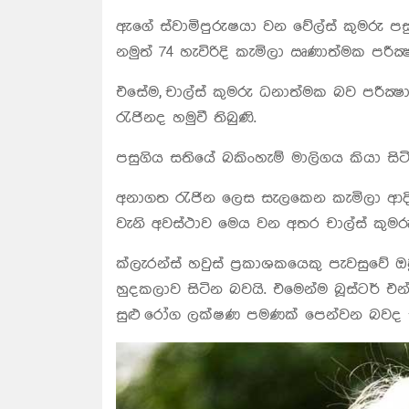
ඇගේ ස්වාමිපුරුෂයා වන වේල්ස් කුමරු 
නමුත් 74 හැවිරිදි කැමිලා ඍණාත්මක පරීක
එසේම, චාල්ස් කුමරු ධනාත්මක බව පරීක්‍
රැජිනද හමුවී තිබුණි.
පසුගිය සතියේ බකිංහැම් මාලිගය කියා 
අනාගත රැජින ලෙස සැලකෙන කැමිලා ආද
වැනි අවස්ථාව මෙය වන අතර චාල්ස් කු
ක්ලැරන්ස් හවුස් ප්‍රකාශකයෙකු පැවසුව
හුදකලාව සිටින බවයි. එමෙන්ම බූස්ටර් එන
සුළු රෝග ලක්ෂණ පමණක් පෙන්වන බවද 