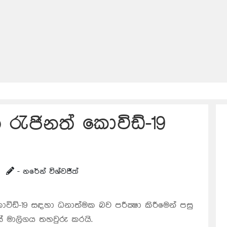
ත රැජිනත් කොවිඩ්-19
- නරේන් විශ්වජීත්
ිඩ්-19 සඳහා ධනාත්මක බව පරීක්‍ෂා කිරීමෙන් පසු
ස් මාලිගය තහවුරු කරයි.