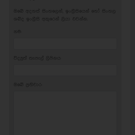
ඔබේ අදහස් සිංහලෙන්, ඉංග්‍රීසියෙන් හෝ සිංහල
ශබ්ද ඉංග්‍රීසි අකුරෙන් ලියා එවන්න.
නම:
විද්‍යුත් තැපැල් ලිපිනය:
ඔබේ ප‍්‍රතිචාර: