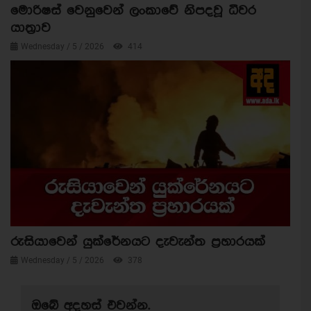
මොරිෂස් වෙනුවෙන් ලංකාවේ නිපදවූ ධීවර
යාත්‍රාව
Wednesday / 5 / 2026
414
රුසියාවෙන් යුක්රේනයට දැවැන්ත ප්‍රහාරයක්
Wednesday / 5 / 2026
378
ඔබේ අදහස් එවන්න.