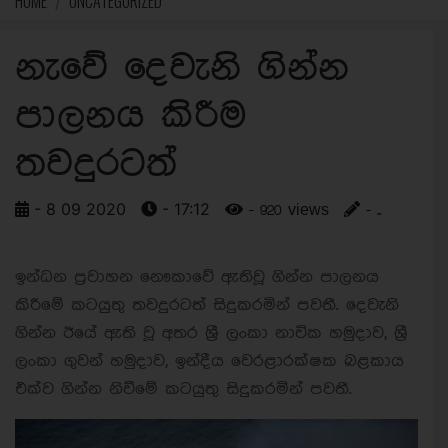
HOME
UNCATEGORIZED
නැවේ දෙවැනි ගින්න
පාලනය කිරීම
තවදුරටත්
- 8 09 2020
- 17:12
- 920 views
- ..
ඉන්ධන ප්‍රවාහන නෞකාවේ ඇතිවූ ගින්න පාලනය
කිරීමේ කටයුතු තවදුරටත් සිදුකරමින් පවතී. දෙවැනි
ගින්න ඊයේ ඇති වූ අතර ශ්‍රී ලංකා නාවික හමුදාව, ශ්‍රී
ලංකා ගුවන් හමුදාව, ඉන්දීය වෙරළාරක්ෂක බළකාය
එක්ව ගින්න නිවීමේ කටයුතු සිදුකරමින් පවතී.