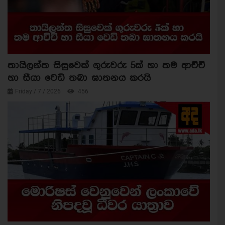
තායිලන්ත සිසුවෙක් ගුරුවරු 5ක් හා තම ආච්චි
හා සීයා වෙඩි තබා ඝාතනය කරයි
Friday / 7 / 2026
456