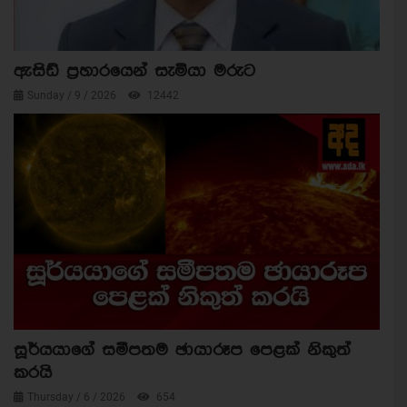
ඇසිඩ් ප්‍රහාරයෙන් සැමියා මරුට
Sunday / 9 / 2026
12442
සූර්යයාගේ සමීපතම ඡායාරූප පෙළක් නිකුත්
කරයි
Thursday / 6 / 2026
654