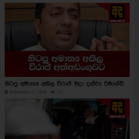
හිටපු අමාත්‍ය අකිල විරාජ් 18දා දක්වා රිමාන්ඩ්
Wednesday / 5 / 2026
521