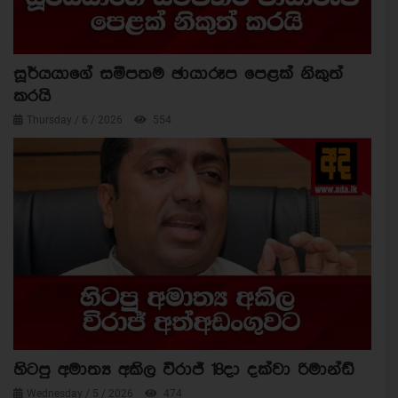
සූර්යයාගේ සමීපතම ඡායාරූප පෙළක් නිකුත්
කරයි
Thursday / 6 / 2026
554
හිටපු අමාත්‍ය අකිල විරාජ් 18දා දක්වා රිමාන්ඩ්
Wednesday / 5 / 2026
474