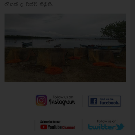
රැසක් ද එක්වි තිබුනී.