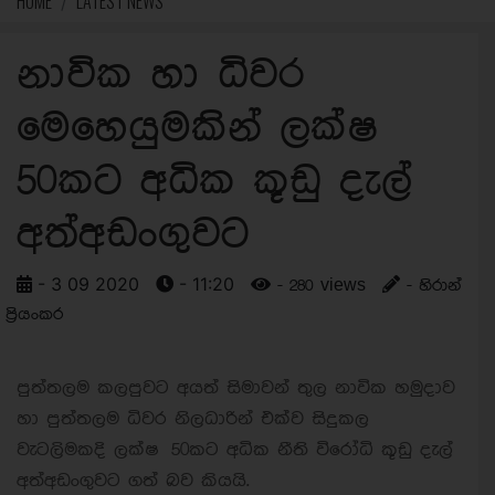
HOME
LATEST NEWS
නාවික හා ධිවර
මෙහෙයුමකින් ලක්ෂ
50කට අධික කූඩු දැල්
අත්අඩංගුවට
- 3 09 2020
- 11:20
- 280 views
- හිරාන්
ප්‍රියංකර
පුත්තලම කලපුවට අයත් සිමාවන් තුල නාවික හමුදාව
හා පුත්තලම ධිවර නිලධාරින් එක්ව සිදුකල
වැටලිමකදි ලක්ෂ 50කට අධික නීති විරෝධි කූඩු දැල්
අත්අඩංගුවට ගත් බව කියයි.