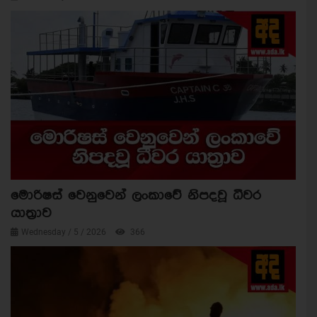
මොරිෂස් වෙනුවෙන් ලංකාවේ නිපදවූ ධීවර
යාත්‍රාව
Wednesday / 5 / 2026
366