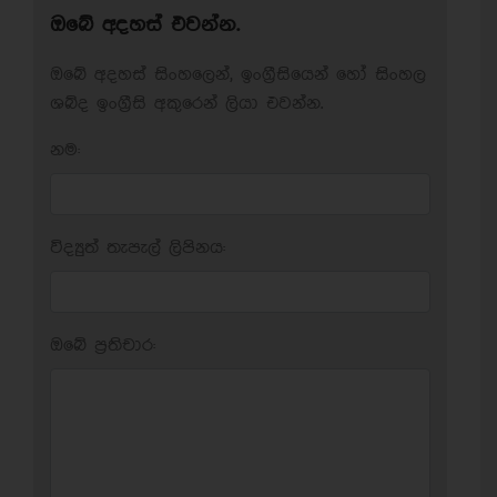
ඔබේ අදහස් එවන්න.
ඔබේ අදහස් සිංහලෙන්, ඉංග්‍රීසියෙන් හෝ සිංහල
ශබ්ද ඉංග්‍රීසි අකුරෙන් ලියා එවන්න.
නම:
විද්‍යුත් තැපැල් ලිපිනය:
ඔබේ ප‍්‍රතිචාර: