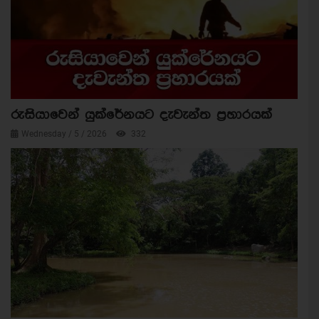
රුසියාවෙන් යුක්රේනයට දැවැන්ත ප්‍රහාරයක්
Wednesday / 5 / 2026
332