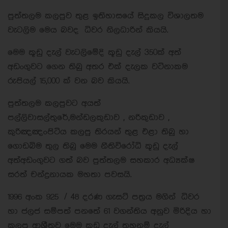
පුත්තලම කලපුව තුළ ඉතිහාසයේ සිදුකල විශාලතම
වැටලිම මෙය බවද ධිවර නිලධාරින් කියයි.
මෙම කූඩු දැල් වැටලිමේදි කූඩු දැල් 350ක් අත්
අඩංගුවට ගෙන තිබු අතර එක් දැලක වටිනාකම
රුපියල් 15,000 ක් වන බව කියයි.
පුත්තලම කලපුවට අයත්
පල්ලිවාසල්තුරේ,මන්ඩලකුඩාව , නරිකුඩාව ,
කුරිඤඤංපිටිය කලපු තිරයන් තුළ එළා තිබු හා
ගොඩබිම තුල තිබු මෙම නීතිවිරෝධි කූඩු දැල්
අත්අඩංගුවට ගත් බව පුත්තලම සහකාර අධ්‍යක්ෂ
සරත් චන්ද්‍රනායක මහතා පවසයි.
1996 අංක 925 / 48 දරණ ගැසට් පත්‍රය මගින් ධිවර
හා ජලජ සම්පත් පනතේ 61 වගන්තිය අනුව මිරිදිය හා
කලපු ආශ්‍රීතව මෙම කූඩු දැල් තහනම් දැල්