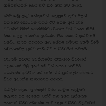
ආම්පන්නයක් ලෙස නම් කර ඇති බව කියයි.
මෙම කූඩු දැල් හේතුවෙන් කලපුවේ කුඩා මසුන්
සියල්ලම කොටුවන බවත් එම මසුන් කූඩු දැල්
ධිවරයින් විසින් ගොඩබිමට රැගෙන විත් විනාශ කිරිම
නිසා කලපු පරිසරය දැවැන්ත විනාශයකට ලක්වි මේ
වනවිට කලපු පරිසරය තුළ මත්ස්‍ය සම්පත අහිමි විමේ
තර්ජනයටද ලක්වි ඇති බව ද ධිවරයින් පවසයි .
වැටලිම් සිදුවන අවස්ථාවේදි සැකකාර ධිවරයින්
පලාගොස් තිබු අතර මොවුන් හදුනා ගැනිමට
පරික්ෂණ ආරම්භ කර ඇති බව පුත්තලම සහකාර
ධිවර අධ්‍යක්ෂ කාර්යාලය පවසයි.
වැටලිම සදහා පුත්තලම විජය නාවුක කදවුරේ
නිලධාරි දස දෙනෙකු එක්වි තිබු අතර පුත්තලම
සහකාර ධිවර අධ්‍යක්ෂ කාර්යාලයේ ධිවර නිලධාරින්