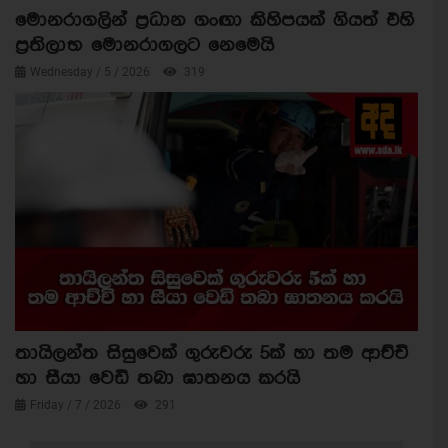
මොනරාගලින් ප්‍රධාන ගංඟා කිහිපයක් ගියත් එහි
ප්‍රතිලාභ මොනරාගලට නෙමෙයි
Wednesday / 5 / 2026
319
තායිලන්ත සිසුවෙක් ගුරුවරු 5ක් හා තම ආච්චි
හා සීයා වෙඩි තබා ඝාතනය කරයි
Friday / 7 / 2026
291