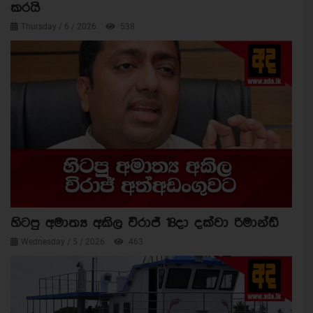
කරයි
Thursday / 6 / 2026
538
හිටපු අමාත්‍ය අකිල විරාජ් 18දා දක්වා රිමාන්ඩ්
Wednesday / 5 / 2026
463