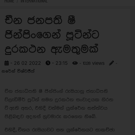
HOME
INTERNATIONAL
චීන ජනපති ෂී
ජින්පිංගෙන් පූටින්ට
දුරකථන ඇමතුමක්
- 26 02 2022
- 23:15
- 1028 views
-
නරේන් විශ්වජීත්
චීන ජනාධිපති ෂී ජින්පිංග් රුසියානු ජනාධිපති
ව්ලැඩිමීර් පූටින් සමග දුරකථන සංවාදයක නිරත
වී ඇති අතර, එහිදී වත්මන් යුක්රේන තත්ත්වය
පිළිබඳව අදහස් හුවමාරු කරගෙන තිබේ.
එහිදී, චීනය රුසියාවට සහ යුක්රේනයට සාකච්ඡා