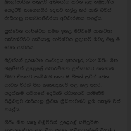
මූලෝපායික පතුළට අභියෝග කරන ලද හමුදාමය
යෙදවීම් නැගෙනහිර දෙසට තල්ලු කර ඇති බවත්
රුසියානු ජනාධිපතිවරයා අවධාරණය කළේය.
යුක්රේන පාර්ශ්වය සමග ඉහළ මට්ටමේ සාකච්ඡා
පැවැත්වීමට රුසියානු පාර්ශ්වය සූදානම් බවද ඔහු ෂී
වෙත පැවසීය.
ඔවුන්ගේ දුරකථන සංවාදය අතරතුර, 2022 බීජිං ශීත
ඔලිම්පික් උළෙලේ සමාරම්භක උත්සවයට සහභාගී
වීමට චීනයට පැමිණීම ගැන ෂී විසින් පූටින් වෙත
නැවත වරක් සිය කෘතඥතාව පළ කළ අතර,
පදක්කම් සටහනේ දෙවැනි ස්ථානයට පැමිණීම
පිළිබඳව රුසියානු ක්‍රීඩක ක්‍රීඩිකාවන්ට සුබ පැතුම් එක්
කළේය.
බීජිං ශීත ඍතු ඔලිම්පික් උළෙලේ සම්පූර්ණ
සාර්ථකත්වය සහ චීන ක්‍රීඩක ක්‍රීඩිකාවන්ගේ විශිෂ්ට