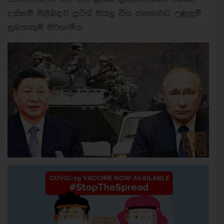
දස්කම් පිළිබඳව පූටින් සියලු චීන ජනතාවට උණුසුම්
සුබපැතුම් පිරිනැමීය.