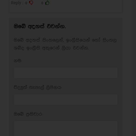
Reply :
0
0
ඔබේ අදහස් එවන්න.
ඔබේ අදහස් සිංහලෙන්, ඉංග්‍රීසියෙන් හෝ සිංහල
ශබ්ද ඉංග්‍රීසි අකුරෙන් ලියා එවන්න.
නම:
විද්‍යුත් තැපැල් ලිපිනය:
ඔබේ ප‍්‍රතිචාර: