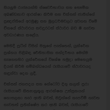
සියලුම රාජ්‍යයන්හි ස්වෛරීභාවය සහ භෞමික
අඛණ්ඩතාව ආරක්ෂා කිරීම සහ එක්සත් ජාතීන්ගේ
ප්‍රඥප්තියේ අරමුණු සහ මූලධර්මවලට අවනත වීමේ
චීනයේ ස්ථාවරය තවදුරටත් ස්ථාවර බව ෂී නැවත
අවධාරණය කළේය.
මෙහිදී පූටින් විසින් ඔහුගේ පැත්තෙන්, යුක්රේන
ප්‍රශ්නය පිළිබඳ ඓතිහාසික සන්දර්භය මෙන්ම
නැගෙනහිර යුක්රේනයේ විශේෂ හමුදා මෙහෙයුම
දියත් කිරීම සම්බන්ධයෙන් රුසියාවේ ස්ථාවරයද
හඳුන්වා දෙන ලදී.
එක්සත් ජනපදය සහ නේටෝව දිගු කලක් පුරා
රුසියාවේ නීත්‍යානුකූල ආරක්ෂක උත්සුකයන්
නොසලකා හැර ඇති බවත්, ඔවුන්ගේ කැපවීම් නැවත
නැවතත් ප්‍රතික්ෂේප කර ඇති බවත්, රුසියාවේ