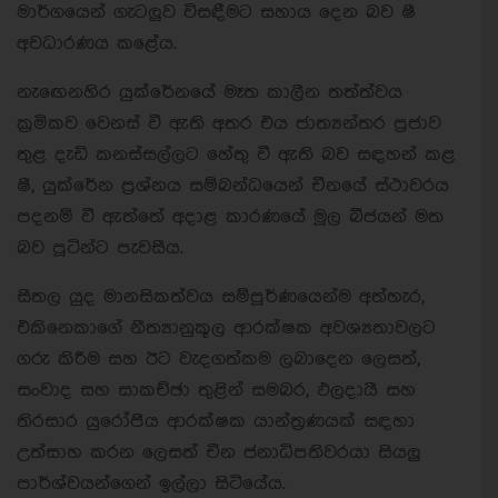
මාර්ගයෙන් ගැටලුව විසඳීමට සහාය දෙන බව ෂී
අවධාරණය කළේය.
නැඟෙනහිර යුක්රේනයේ මෑත කාලීන තත්ත්වය
ක්‍රමිකව වෙනස් වී ඇති අතර එය ජාත්‍යන්තර ප්‍රජාව
තුළ දැඩි කනස්සල්ලට හේතු වී ඇති බව සඳහන් කළ
ෂී, යුක්රේන ප්‍රශ්නය සම්බන්ධයෙන් චීනයේ ස්ථාවරය
පදනම් වී ඇත්තේ අදාළ කාරණයේ මූල බීජයන් මත
බව පූටින්ට පැවසීය.
සීතල යුද මානසිකත්වය සම්පූර්ණයෙන්ම අත්හැර,
එකිනෙකාගේ නීත්‍යානුකූල ආරක්ෂක අවශ්‍යතාවලට
ගරු කිරීම සහ ඊට වැදගත්කම ලබාදෙන ලෙසත්,
සංවාද සහ සාකච්ඡා තුළින් සමබර, ඵලදායී සහ
තිරසාර යුරෝපීය ආරක්ෂක යාන්ත්‍රණයක් සඳහා
උත්සාහ කරන ලෙසත් චීන ජනාධිපතිවරයා සියලු
පාර්ශ්වයන්ගෙන් ඉල්ලා සිටියේය.