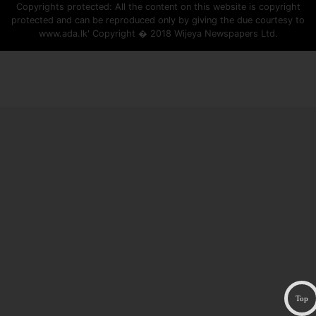
Copyrights protected: All the content on this website is copyright
protected and can be reproduced only by giving the due courtesy to
www.ada.lk' Copyright � 2018 Wijeya Newspapers Ltd.
ad space
Top