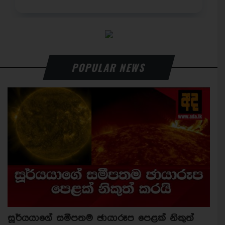
POPULAR NEWS
සූර්යයාගේ සමීපතම ඡායාරූප පෙළක් නිකුත්