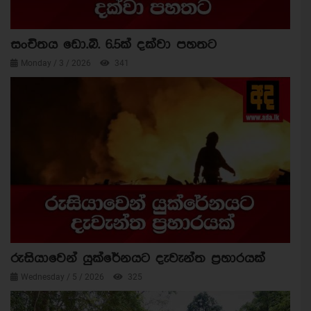
සංචිතය ඩො.බි. 6.5ක් දක්වා පහතට
Monday / 3 / 2026
341
රුසියාවෙන් යුක්රේනයට දැවැන්ත ප්‍රහාරයක්
Wednesday / 5 / 2026
325