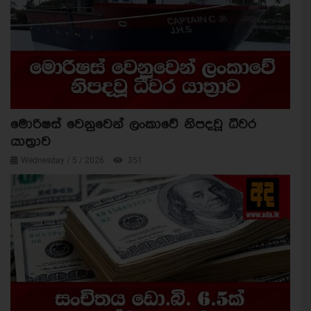
මොරිෂස් වෙනුවෙන් ලංකාවේ නිපදවූ ධීවර
යාත්‍රාව
Wednesday / 5 / 2026
351