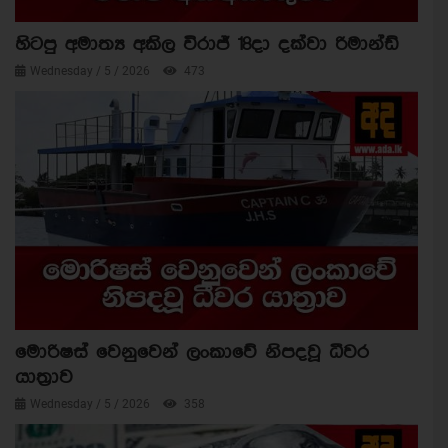
හිටපු අමාත්‍ය අකිල විරාජ් 18දා දක්වා රිමාන්ඩ්
Wednesday / 5 / 2026
473
මොරිෂස් වෙනුවෙන් ලංකාවේ නිපදවූ ධීවර
යාත්‍රාව
Wednesday / 5 / 2026
358