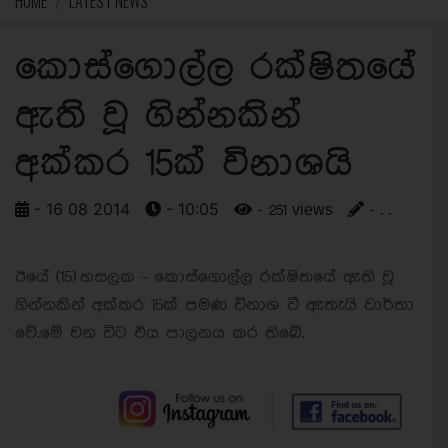
HOME
LATEST NEWS
කොස්ගොල්ල රක්ෂිතයේ
ඇති වූ ගින්නකින්
අක්කර 15ක් විනාශයි
- 16 08 2014
- 10:05
- 251 views
- . .
ඊයේ (15) හසලක - කොස්ගොල්ල රක්ෂිතයේ ඇති වූ
ගින්නකින් අක්කර 15ක් පමණ විනාශ වී ඇතැයි වාර්තා
වේ.මේ වන විට එය පාලනය කර තිබේ.