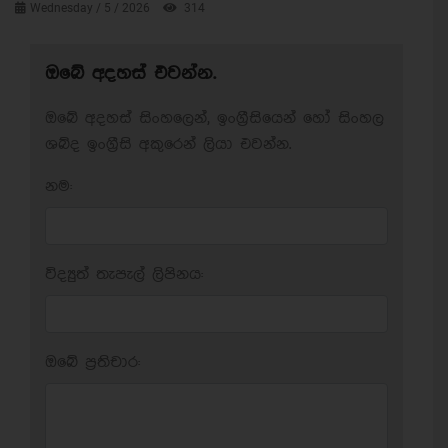
Wednesday / 5 / 2026
314
ඔබේ අදහස් එවන්න.
ඔබේ අදහස් සිංහලෙන්, ඉංග්‍රීසියෙන් හෝ සිංහල
ශබ්ද ඉංග්‍රීසි අකුරෙන් ලියා එවන්න.
නම:
විද්‍යුත් තැපැල් ලිපිනය:
ඔබේ ප‍්‍රතිචාර: