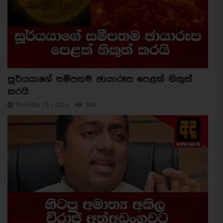
සූර්යයාගේ සමීපතම ඡායාරූප පෙළක් නිකුත්
කරයි
Thursday / 6 / 2026
546