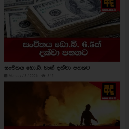
සංචිතය ඩො.බි. 6.5ක් දක්වා පහතට
Monday / 3 / 2026
345