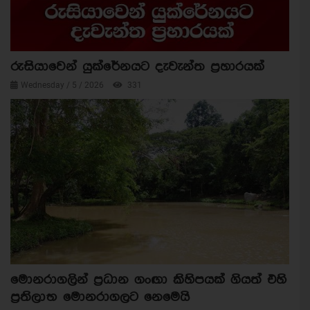
රුසියාවෙන් යුක්රේනයට දැවැන්ත ප්‍රහාරයක්
Wednesday / 5 / 2026
331
මොනරාගලින් ප්‍රධාන ගංඟා කිහිපයක් ගියත් එහි
ප්‍රතිලාභ මොනරාගලට නෙමෙයි