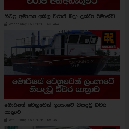
හිටපු අමාත්‍ය අකිල විරාජ් 18දා දක්වා රිමාන්ඩ්
Wednesday / 5 / 2026
464
මොරිෂස් වෙනුවෙන් ලංකාවේ නිපදවූ ධීවර
යාත්‍රාව
Wednesday / 5 / 2026
351