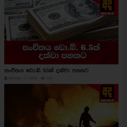
සංචිතය ඩො.බි. 6.5ක් දක්වා පහතට
Monday / 3 / 2026
343