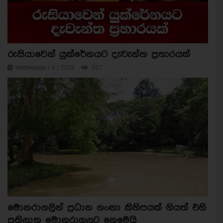
රුසියාවෙන් යුක්රේනයට දැවැන්ත ප්‍රහාරයක්
Wednesday / 5 / 2026
327
මොනරාගලින් ප්‍රධාන ගංඟා කිහිපයක් ගියත් එහි
ප්‍රතිලාභ මොනරාගලට නෙමෙයි