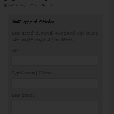
Wednesday / 5 / 2026
309
ඔබේ අදහස් එවන්න.
ඔබේ අදහස් සිංහලෙන්, ඉංග්‍රීසියෙන් හෝ සිංහල
ශබ්ද ඉංග්‍රීසි අකුරෙන් ලියා එවන්න.
නම:
විද්‍යුත් තැපැල් ලිපිනය:
ඔබේ ප‍්‍රතිචාර: