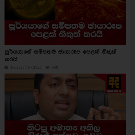
සූර්යයාගේ සමීපතම ඡායාරූප පෙළක් නිකුත්
කරයි
Thursday / 6 / 2026
540