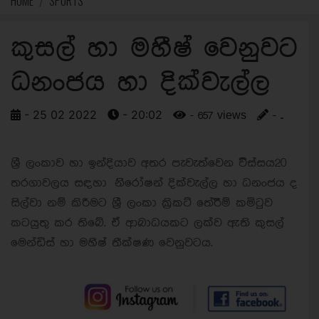
HOME
SPORTS
කුසල් හා මහීෂ් වෙනුවට
ධනංජය හා දික්වැල්ල
- 25 02 2022
- 20:02
- 657 views
- ..
ශ්‍රී ලංකාව හා ඉන්දියාව අතර පැවැත්වෙන විිස්සය20
තරගාවලය සඳහා නිිරෝෂන් දික්වැල්ල හා ධනංජය ද
සිල්වා නම් කිරීමට ශ්‍රී ලංකා ක්‍රිකට් තේරීිම් කමිටුව
කටයුතු කර තිබේ. ඒ ආබාධයකට ලක්ව ඇති කුසල්
මෙන්ඩිස් හා මහීෂ් තීක්ෂණ වෙනුවටය.