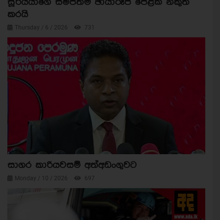
සූර්යයාගේ සමීපතම ඡායාරූප පෙළක් නිකුත්
කරයි
Thursday / 6 / 2026
731
සාගර කාරියවසම් අත්අඩංගුවට
Monday / 10 / 2026
697