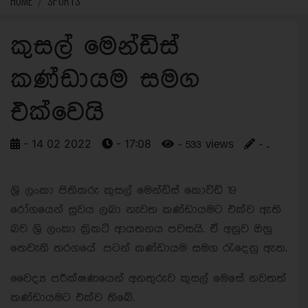
HOME
SPORTS
කුසල් මෙන්ඩිස්
කණ්ඩායම සමග
එක්වෙයි
- 14 02 2022
- 17:08
- 533 views
- ..
ශ්‍රි ලංකා පිතිකරු කුසල් මෙන්ඩිස් කොවිඩ් 19
රෝගයෙන් සුවය ලබා නැවත කණ්ඩායමට එක්ව ඇති
බව ශ්‍රි ලංකා ක්‍රිකට් ආයතනය පවසයි. ඒ අනුව ඔහු
තෙවැනි තරගයේ පටන් කණ්ඩායම සමග රැදෙනු ඇත.
වෛද්‍ය පරීක්ෂණයෙන් අනතුරුව කුසල් මෙසේ නවතත්
කණ්ඩායමට එක්ව තිබේ.