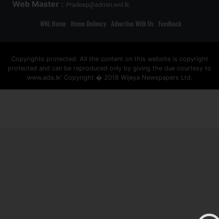
Web Master :
Pradeep@admin.wnl.lk
WNL Home
Home Delivery
Advertise With Us
Feedback
Copyrights protected: All the content on this website is copyright
protected and can be reproduced only by giving the due courtesy to
www.ada.lk' Copyright � 2018 Wijeya Newspapers Ltd.
ad space