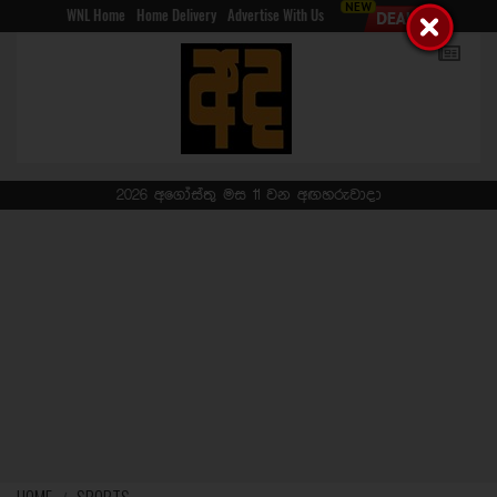
WNL Home
Home Delivery
Advertise With Us
2026 අගෝස්තු මස 11 වන අඟහරුවාදා