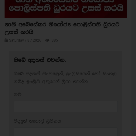
ශානි අබේසේකර නියෝජ්‍ය පොලිස්පති ධුරයට
උසස් කරයි
Saturday / 8 / 2026
385
ඔබේ අදහස් එවන්න.
ඔබේ අදහස් සිංහලෙන්, ඉංග්‍රීසියෙන් හෝ සිංහල
ශබ්ද ඉංග්‍රීසි අකුරෙන් ලියා එවන්න.
නම:
විද්‍යුත් තැපැල් ලිපිනය: