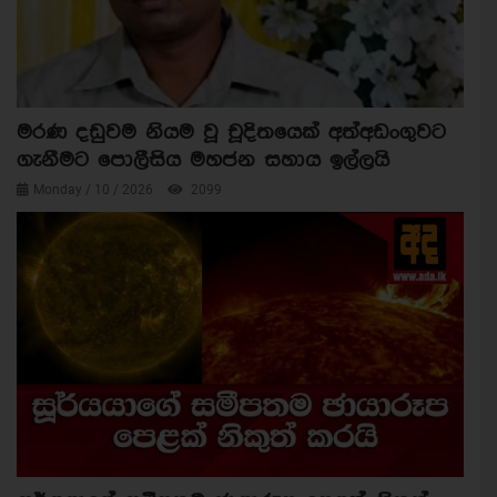
මරණ දඩුවම නියම වූ චූදිතයෙක් අත්අඩංගුවට
ගැනීමට පොලීසිය මහජන සහාය ඉල්ලයි
Monday / 10 / 2026
2099