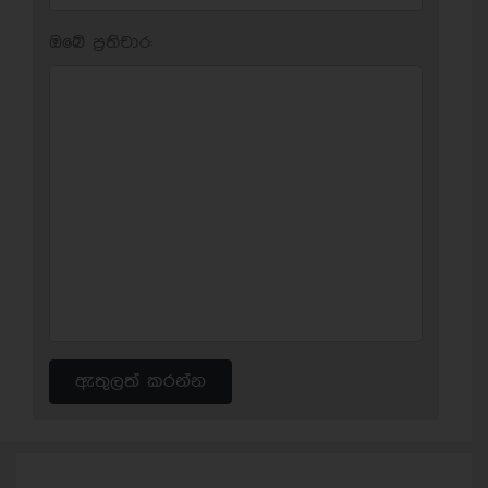
ඔබේ ප‍්‍රතිචාර:
ඇතුලත් කරන්න