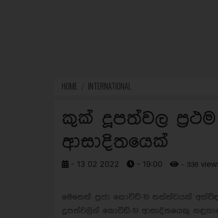
HOME
INTERNATIONAL
කුක් දූපත්වල ප්‍ර
ආසාදිතයෙක්
- 13 02 2022
- 19:00
- 338 view
මෙතෙක් ප්‍රජා කොවිඩ්-19 තත්ත්වයක් අත්වි
දූපත්වලින් කොවිඩ්-19 ආසාදිතයෙකු හඳුන