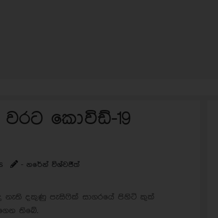
ථම වරට කොවිඩ්-19
s
- නරේන් විශ්වජීත්
ඳ නැති දකුණු පැසිෆික් සාගරයේ පිහිටි කුක්
ාගෙන තිබේ.