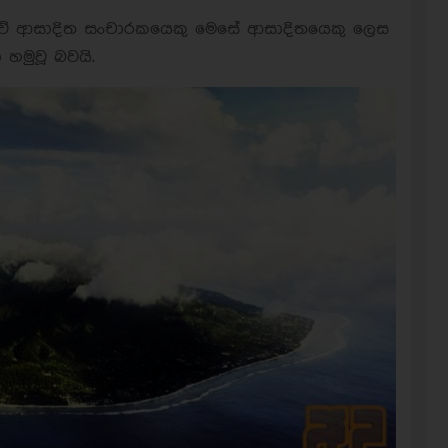
පැවසුවේ ආසාදිත සංචාරකයෙකු මෙසේ ආසාදිතයෙකු ලෙස
හමුවූ බවයි.