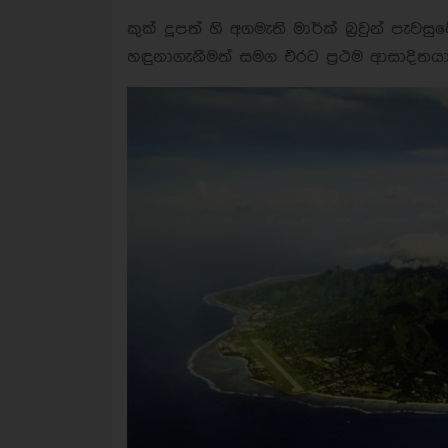
කුක් දූපත් හි අගමැති මාර්ක් බ්‍රවුන් 
හඳුනාගැනීමත් සමග එරට ප්‍රථම ආසාදිතයා 