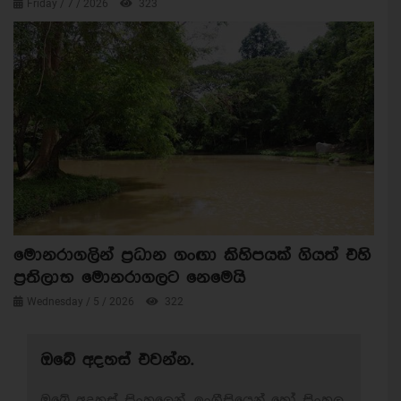
Friday / 7 / 2026
323
මොනරාගලින් ප්‍රධාන ගංඟා කිහිපයක් ගියත් එහි
ප්‍රතිලාභ මොනරාගලට නෙමෙයි
Wednesday / 5 / 2026
322
ඔබේ අදහස් එවන්න.
ඔබේ අදහස් සිංහලෙන්, ඉංග්‍රීසියෙන් හෝ සිංහල