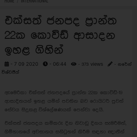
HOME
INTERNATIONAL
එක්සත් ජනපද ප්‍රාන්ත
22ක කොවිඩ් ආසාදන
ඉහළ ගිහින්
- 7 09 2020
- 06:44
- 373 views
- නරේන්
විශ්වජීත්
ඇමෙරිකා එක්සත් ජනපදයේ ප්‍රාන්ත 22ක කොවිඩ්-19
ආසාදිතයන් ඉහළ යමින් පවතින බව රොයිටර් පුවත්
සේවය සිදුකළ විශ්ලේෂණයක් පෙන්වා දෙයි.
එක්සත් ජනපදය කම්කරු දින නිවාඩු දිනය සැමරීමත්,
ගිම්හානයේ අවසානය සනිටුහන් කිරීම සඳහා ඥාතීන්