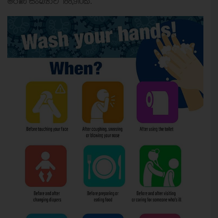
මරණ සංඛ්‍යාව 188,910කි.