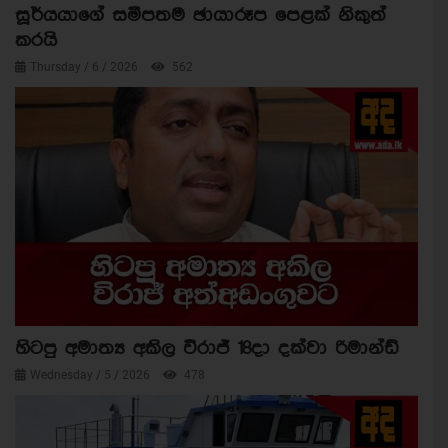
සූර්යයාගේ සමීපතම ඡායාරූප පෙළක් නිකුත්
කරයි
Thursday / 6 / 2026
562
හිටපු අමාත්‍ය අකිල විරාජ් 18දා දක්වා රිමාන්ඩ්
Wednesday / 5 / 2026
478