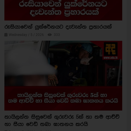
රුසියාවෙන් යුක්රේනයට දැවැන්ත ප්‍රහාරයක්
Wednesday / 5 / 2026
333
තායිලන්ත සිසුවෙක් ගුරුවරු 5ක් හා තම ආච්චි
හා සීයා වෙඩි තබා ඝාතනය කරයි