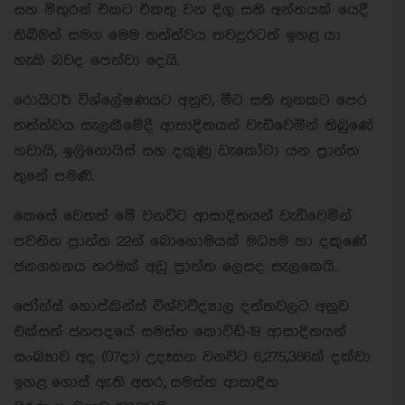
සහ මිතුරන් එකට එකතු වන දිගු සති අන්තයක් යෙදී
තිබීමත් සමග මෙම තත්ත්වය තවදුරටත් ඉහළ යා
හැකි බවද පෙන්වා දෙයි.
රොයිටර් විශ්ලේෂණයට අනුව, මීට සති තුනකට පෙර
තත්ත්වය සැලකීමේදී ආසාදිතයන් වැඩිවෙමින් තිබුණේ
හවායි, ඉලිනොයිස් සහ දකුණු ඩැකෝටා යන ප්‍රාන්ත
තුනේ පමණි.
කෙසේ වෙතත් මේ වනවිට ආසාදිතයන් වැඩිවෙමින්
පවතින ප්‍රාන්ත 22න් බොහොමයක් මධ්‍යම හා දකුණේ
ජනගහනය තරමක් අඩු ප්‍රාන්ත ලෙසද සැලකෙයි.
ජෝන්ස් හොප්කින්ස් විශ්වවිද්‍යාල දත්තවලට අනුව
එක්සත් ජනපදයේ සමස්ත කොවිඩ්-19 ආසාදිතයන්
සංඛ්‍යාව අද (07දා) උදෑසන වනවිට 6,275,386ක් දක්වා
ඉහළ ගොස් ඇති අතර, සමස්ත ආසාදිත