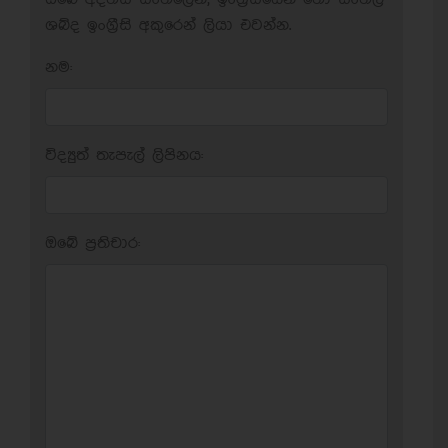
ශබ්ද ඉංග්‍රීසි අකුරෙන් ලියා එවන්න.
නම:
විද්‍යුත් තැපැල් ලිපිනය:
ඔබේ ප‍්‍රතිචාර: