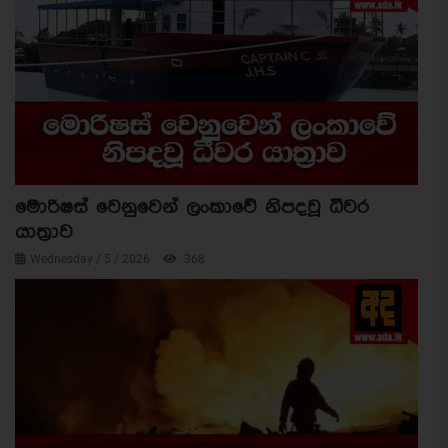
මොරිෂස් වෙනුවෙන් ලංකාවේ නිපදවූ ධීවර
යාත්‍රාව
Wednesday / 5 / 2026
368