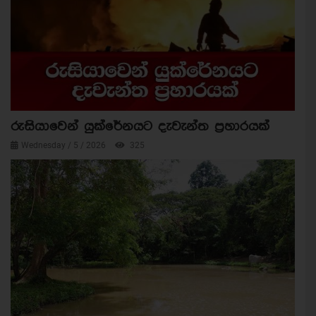
රුසියාවෙන් යුක්රේනයට දැවැන්ත ප්‍රහාරයක්
Wednesday / 5 / 2026
325