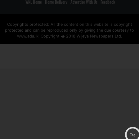
WNL Home
Home Delivery
Advertise With Us
Feedback
Copyrights protected: All the content on this website is copyright
protected and can be reproduced only by giving the due courtesy to
www.ada.lk' Copyright � 2018 Wijeya Newspapers Ltd.
ad space
Top