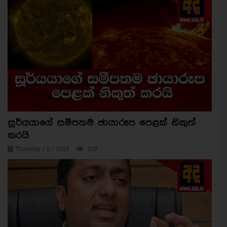
සූර්යයාගේ සමීපතම ඡායාරූප පෙළක් නිකුත්
කරයි
Thursday / 6 / 2026
538