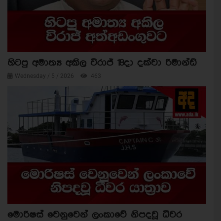
හිටපු අමාත්‍ය අකිල විරාජ් 18දා දක්වා රිමාන්ඩ්
Wednesday / 5 / 2026
463
මොරිෂස් වෙනුවෙන් ලංකාවේ නිපදවූ ධීවර