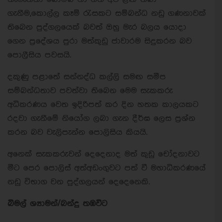
ගැනීම,කොල්ල කෑම් රැසකට සම්බන්ධ නඩු ගණනාවක්
තිබෙන පුද්ගලයෙක් බවත් ඔහු මැර බලය යොදා
ගෙන ප්‍රදේශය පුරා මත්කුඩු ජාවාරම සිදුකරන බව
පොලීසිය පවසයි.
දකුණු පළාතේ සන්නද්ධ කල්ලි සමඟ සමීප
සම්බන්ධතාව පවත්වා තිබෙන මෙම සැකකරු
අධිකරණය වෙත ඉදිරිපත් කර දින හතක කාලයකට
රදවා ගැනීමේ නියෝග ලබා ගැන දීර්ඝ ලෙස ප්‍රශ්න
කරන බව වැලිපැන්න පොලිසිය කියයි.
අනෙක් සැකකරුවන් දෙදෙනාද මත් කුඩු චෝදනාවට
මීට පෙර පොලිස් අත්අඩංගුවට පත් වී මහාධිකරණයේ
නඩු විභාග වන පුද්ගලයන් දෙදෙනෙකි.
බිමල් ශ්‍යාමන්/බන්දු තඹවිට