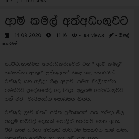
HOME
LATEST NEWS
ආමි කමල් අත්අඩංගුවට
- 14 09 2020
- 11:16
- 364 views
- බිමල්
ශ්‍යාමන්
සංවිධානාත්මක අපරාධකරුවෙක් වන " ආමි කමල්"
නැමැත්තා ඇතුළු පුද්ගලයන් තිදෙනකු හොරයින්
මත්කුඩු සහ හමුදා නිල ඇඳුම් සමඟ වැලිපැන්න
හේන්පිට ප්‍රදේශයේදී අද (14දා) අලුයම අත්අඩංගුවට
ගත් බව වැලිපැන්න පොලිසිය කියයි.
මත්කුඩු ග්‍රෑම් 10කට අධික ප්‍රමාණයක් සහ හමුදා නිල
ඇඳුම් කට්ටල් දෙකක් පොලිස් භාරයට ගෙන ඇත.
ඊශි කෑෂ් හරහා මත්කුඩු ජාවාරම සිදුකරන ආමි කමල්
නැමැත්තා බෝම්බ හා ගිනි අවි ළඟ තබා