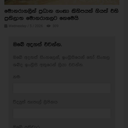
මොනරාගලින් ප්‍රධාන ගංඟා කිහිපයක් ගියත් එහි
ප්‍රතිලාභ මොනරාගලට නෙමෙයි
Wednesday / 5 / 2026
309
ඔබේ අදහස් එවන්න.
ඔබේ අදහස් සිංහලෙන්, ඉංග්‍රීසියෙන් හෝ සිංහල
ශබ්ද ඉංග්‍රීසි අකුරෙන් ලියා එවන්න.
නම:
විද්‍යුත් තැපැල් ලිපිනය:
ඔබේ ප‍්‍රතිචාර: