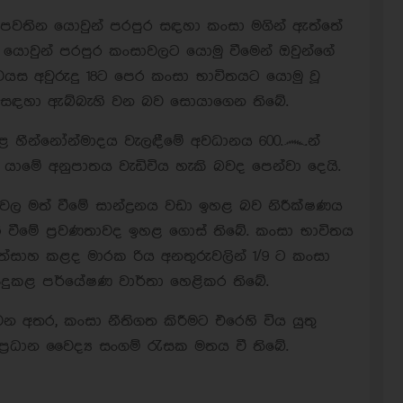
පවතින යොවුන් පරපුර සඳහා කංසා මගින් ඇත්තේ
 යොවුන් පරපුර කංසාවලට යොමු වීමෙන් ඔවුන්ගේ
ී. වයස අවුරුදු 18ට පෙර කංසා භාවිතයට යොමු වූ
ඒ සඳහා ඇබ්බැහි වන බව සොයාගෙන තිබේ.
තුළ හීන්නෝන්මාදය වැලඳීමේ අවධානය 600෴න්
යාමේ අනුපාතය වැඩිවිය හැකි බවද පෙන්වා දෙයි.
වල මත් වීමේ සාන්ද්‍රනය වඩා ඉහළ බව නිරීක්ෂණය
 වීමේ ප්‍රවණතාවද ඉහළ ගොස් තිබේ. කංසා භාවිතය
සාහ කළද මාරක රිය අනතුරුවලින් 1/9 ට කංසා
ිදුකළ පර්යේෂණ වාර්තා හෙළිකර තිබේ.
 අතර, කංසා නීතිගත කිරීමට එරෙහි විය යුතු
‍රධාන වෛද්‍ය සංගම් රැසක මතය වී තිබේ.