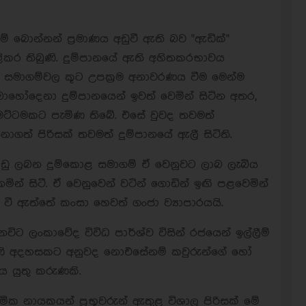
ම් බොන්නන් ප්‍රමාණය අඩුවී ඇති බව "ඇඩික්"
කර තිබුණි. දුම්පානයේ ඇති අහිතකරභාවය
 සමාගම්වල කූට උපක්‍රම අනාවරණය වීම මෙන්ම
ොහෝදෙනා දුම්පානයෙන් ඉවත් වෙමින් සිටින අතර,
න මට්ටමකට පැමිණ තිබේ. එසේ වුවද තවමත්
ත් පිරිසක් තවමත් දුම්පානයේ ඇලී සිටිති.
ාඩු ලබන දුම්කොළ සමාගම් ඒ වෙනුවට ලාබ ලැබිය
මින් සිටී. ඒ වෙනුවෙන් වටින් ගොඩින් ඉඟි පළවෙමින්
වී ඇත්තේ කංසා හෙවත් ගංජා ව්‍යාපාරයයි.
ිට ලංකාවේද විවිධ පාර්ශ්ව විසින් රජයෙන් ඉල්ලීම්
පැමිණි අදහසකට අනුවද නොඑසේනම් කවුරුන්ගේ හෝ
 යුතු කරුණකි.
ික නායකයන් ප්‍රභූවරුන් ඇතුළ විශාල පිරිසක් මේ