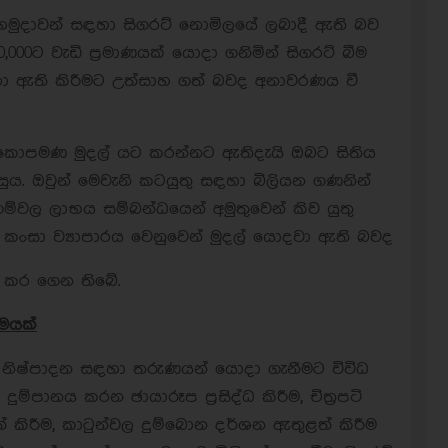
හමුදාවන් සඳහා සිගරට් නොමිලයේ ලබාදී ඇති බව
,000ට වැඩි ප්‍රමාණයක් යොදා ගනිමින් සිගරට් බීම
ා ඇති කිරීමට උත්සාහ ගත් බවද අනාවරණය වී
කොපමණ මුදල් යට කරන්නට ඇතිදැයි ඔබට සිතිය
ුය. ඔවුන් මෙවැනි කටයුතු සඳහා බිලියන ගණනින්
ම්වල ලාභය සම්බන්ධයෙන් අමුතුවෙන් කිව යුතු
කංසා ව්‍යාපාරය වෙනුවෙන් මුදල් යොදවා ඇති බවද
ය කර ගෙන තිබේ.
රමයක්
ළ නිෂ්පාදන සඳහා තරුණයන් යොදා ගැනීමට විවිධ
ුම්පානය කරන ඡායාරූප ප්‍රසිද්ධ කිරීම, චිත්‍රපටි
 කිරීම, කාටුන්වල දුම්බොන දර්ශන ඇතුළත් කිරීම