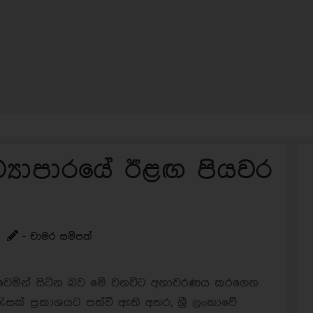
ව්‍යාපාරයේ ඊළඟ පියවර
- චාමර සම්පත්
් වෙමින් සිටින බව මේ වනවිට අනාවරණය කරගෙන
සක් ප්‍රකාශයට පත්වී ඇති අතර, ශ්‍රී ලංකාවේ