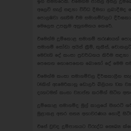
ඉන් සමහරෙකි. එමෙන්ම පාසල් අසල දුම්බො
අලෙවි සැල් සඳහා විවිධ දීමනා ලබාදීමද
පොලඹවා ගැනීම එම සමාගම්වලට දීර්ඝකා
මෙලෙස උපක්‍රම අනුගමනය කෙරේ.
එමෙන්ම දුම්කොළ සමාගම් තරුණයන් පොල
සමාගම් සෝඩා අයිස් ක්‍රීම්, කුකීස්, චො
මෙවැනි දේ කංසා ප්‍රවර්ධනය කිරීම සඳහා
පෙනෙන නොපෙනෙන බොහෝ දේ මෙම සමාගම් ක
එමෙන්ම කංසා සමාගම්වල දීර්ඝකාලීන සැ
04කින් ඇමෙරිකානු ඩොලර් බිලියන 10ක ව්
දැනටමත් කංසා ව්‍යාප්ත කරමින් සිටින අ
දුම්කොළ සමාගම්ද මුල් කාලයේ සිගරට් ශර
මුළාකළ අතර සත්‍ය අනාවරණය නොදී සිටීම
එසේ වුවද දුම්පානයට විරුද්ධ සෞඛ්‍ය ක්ෂේත