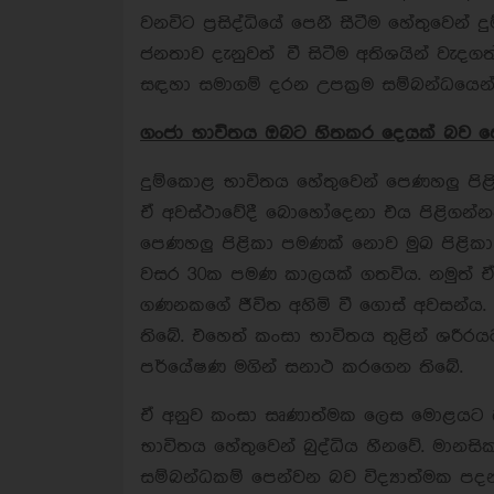
වනවිට ප්‍රසිද්ධියේ පෙනී සීටීම හේතුවෙන්
ජනතාව දැනුවත් වී සිටීම අතිශයින් වැද
සඳහා සමාගම් දරන උපක්‍රම සම්බන්ධයෙන්
ගංජා භාවිතය ඔබට හිතකර දෙයක් බව පෙ
දුම්කොළ භාවිතය හේතුවෙන් පෙණහලු පිළ
ඒ අවස්ථාවේදී බොහෝදෙනා එය පිළිගන්නව
පෙණහලු පිළිකා පමණක් නොව මුඛ පිළිකා
වසර 30ක පමණ කාලයක් ගතවිය. නමුත් ඒ 
ගණනකගේ ජීවිත අහිමි වී ගොස් අවසන්ය
තිබේ. එහෙත් කංසා භාවිතය තුළින් ශරීර
පර්යේෂණ මගින් සනාථ කරගෙන තිබේ.
ඒ අනුව කංසා සෘණාත්මක ලෙස මොළයට
භාවිතය හේතුවෙන් බුද්ධිය හීනවේ. මානසි
සම්බන්ධකම් පෙන්වන බව විද්‍යාත්මක 