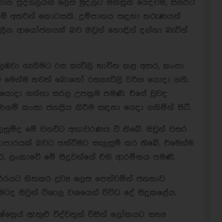
න පුද්ගලයන් ලෙස මුදලට මිනිසුන් යෙදවීම, සිගරට්
 මේ අතරින් කොටසකි. දුම්පානය සඳහා තරුණයන්
ලීන ආයෝජනයක් බව ඔවුන් හොඳින් දන්නා බැවින්
ඹවා ගැනීමට රස කැවිලි භාවිත කළ අතර, කංසා
කලට් මෙන්ම තවත් බොහෝ රසකැවිලි වර්ග යොදා ගනී.
 යොදා ගන්නා සරල උපක්‍රම පමණි. එසේ වුවද
ංසා ජනප්‍රිය කිරීම සඳහා යෙදා ගනිමින් සිටී.
ලසුම්ද මේ වනවිට අනාවරණය වී තිබේ. ඔවුන් වසර
‍යාපාරයක් බවට පත්වීමට සැලසුම් කර තිබේ. එමෙන්ම
තර, ලංකාවේ මේ සිදුවන්නේ එහි ආරම්භය පමණි.
ීරයට හිතකර ද්‍රව්‍ය ලෙස පෙන්වමින් ජනතාව
ටද ඔවුන් විශාල වශයෙන් විවිධ දේ සිදුකළේය.
්‍රෙය් ඇතුළු විද්වතුන් විසින් ලෝකයට සත්‍ය