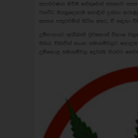
අනාවරණය කිරීම හේතුවෙන් ජනතාව සත්‍ය ද
වනවිට සියලුදෙනාම හොඳින් දන්නා කරු
අසත්‍ය පතුරවමින් සිටින අතර, ඒ සඳහා විව
දුම්පානයට ඇබ්බැහි වුවහොත් විනාශ වන
ඔබය. එබැවින් කංසා සමාගම්වලට ගොදුර
දුම්කොළ සමාගම්වල දෙවැනි පියවර හෙවත්