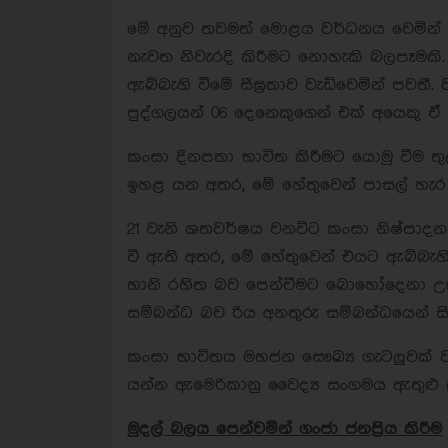
මේ අනුව තවමත් මොළය වර්ධනය වෙමින් 
නැවත නිවැරදි කිරීමට නොහැකි බලපෑමකි.
ඇබ්බැහි වීමේ සීඝ්‍රතාව වැඩිවෙමින් පවත
පුද්ගලයන් 06 දෙනෙකුගෙන් එක් අයෙකු 
කංසා දිනපතා භාවිත කිරීමට යොමු වීම 
ඉහළ යන අතර, මේ හේතුවෙන් පාසල් හැර 
21 වැනි ශතවර්ෂය වනවිට කංසා නිෂ්පාදන
වී ඇති අතර, මේ හේතුවෙන් එයට ඇබ්බැහි
හානි රහිත බව පෙන්වීමට බොහෝදෙනා උත්
සම්බන්ධ බව රිය අනතුරු සම්බන්ධයෙන් ස
කංසා භාවිතය මහජන සෞඛ්‍ය ගැටලුවක් වන
යන්න ඇමෙරිකානු වෛද්‍ය සංගමය ඇතුළු ප්
මුදල් බලය පෙන්වමින් ගංජා ජනප්‍රිය කිරීම