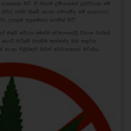
ැනගෙන සිටී. ඒ නිසාම දුම්පානයේ ප්‍රතිවිපාක මේ
ණු බවට පත්ව තිබේ. කංසා සමාගම්ද මේ ආකාරයට
ිධ උපක්‍රම අනුගමනය කරමින් සිටී.
ුයේ ඔබේ ශරීරය මෙන්ම අවසානයේදී විනාශ වන්නේ
ු නොවී සිටීමේ වගකීම ඇත්තේද ඔබ සතුවය.
 කංසා පිළිබඳව ඔබත් අවධානයෙන් සිටින්න.