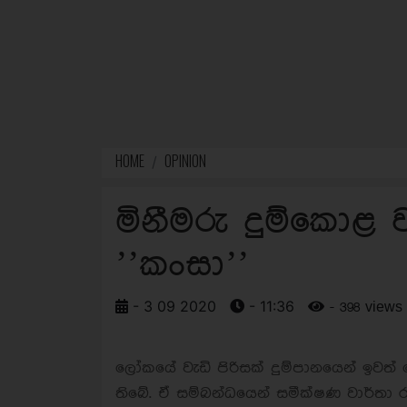
HOME
OPINION
මිනීමරු දුම්කොළ 
’’කංසා’’
- 3 09 2020
- 11:36
- 398 views
ලෝකයේ වැඩි පිරිසක් දුම්පානයෙන් ඉවත
තිබේ. ඒ සම්බන්ධයෙන් සමීක්ෂණ වාර්තා රැ