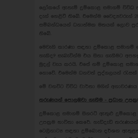
ලෝකයේ ඇතැම් දුම්කොළ සමාගම් විවිධ 
දැන් හෙළිවී තිබේ. එමෙන්ම වෛද්‍යවරුන් 20
සම්බන්ධයෙන් ධනාත්මක මතයක් ලොව පුර
තිබේ.
මෙවැනි කාරණා සඳහා දුම්කොළ සමාගම් 
හැකිද? සැබැවින්ම එය සිතා ගැනීමට අපහස
මුදල් වැය කරයි. එසේ නම් දුම්කොළ සමාග
නොවේ. එමෙන්ම ධනවත් පුද්ගලයන් රැසක් 
මේ වනවිට විවිධ වාර්තා මගින් අනාවරණ
තරුණයන් පොලඹවා ගැනීම - ප්‍රධාන උපක්‍
දුම්කොළ සමාගම් සිගරට් ඇතුළු දුම්කො
උපක්‍රම භාවිතා කෙරේ. හැඩිදැඩි තරුණයන් ද
ටෙලිනාට්‍ය සඳහා දුම්බොන දර්ශන ඇතුළත්