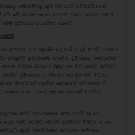
 දුම්කොළ සමාගම්වල කූට ව්‍යාපෘති සම්බන්ධයෙන්
ගත් වේ. මේ නිසාම කංසා හෙවත් ගංජා ජනගත කිරීම
 මෙම ලිපියෙන් සාකච්ඡා කෙරේ.
න්වීම
ිකා ඇතිවන බව මුලින්ම සඳහන් කළේ 1929දී පමණය.
ා වෙනුවට ප්‍රතික්ෂේප කළේය. දුම්කොළ හේතුවෙන්
 ඇතුළු පිළිකා රැසකට මුලපුරන බව සනාථ කිරීමට
වනවිට දුම්කොළ භාවිතයට යොමුව සිටි මිලියන
. කංසා ඹෟෂධයක් ලෙසින් ලෝකයේ ස්ථානගත වී
යට අහිතකර දෑ රැසක් සිදුවන බව මේ වනවිට
 බලපාන බවට සොයාගෙන ඇත. එනම් කංසා
ක ලෙඩ වැඩි කිරීමට මෙන්ම ඇබ්බැහි වීමටද කංසා
පදනම්වලට අනුව අනාවරණය කරගෙන හමාරය.