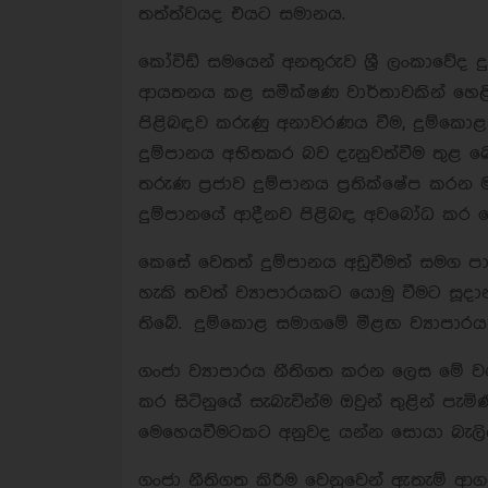
තත්ත්වයද එයට සමානය.
කෝවිඩ් සමයෙන් අනතුරුව ශ්‍රී ලංකාවේද දු
ආයතනය කළ සමීක්ෂණ වාර්තාවකින් හෙළි
පිළිබඳව කරුණු අනාවරණය වීම, දුම්කොළ
දුම්පානය අභිතකර බව දැනුවත්වීම තුළ බ
තරුණ ප්‍රජාව දුම්පානය ප්‍රතික්ෂේප කර
දුම්පානයේ ආදීනව පිළිබඳ අවබෝධ කර නොග
කෙසේ වෙතත් දුම්පානය අඩුවීමත් සමග ප
හැකි තවත් ව්‍යාපාරයකට යොමු වීමට සූදාන
තිබේ. දුම්කොළ සමාගමේ මීළඟ ව්‍යාපාරය 
ගංජා ව්‍යාපාරය නීතිගත කරන ලෙස මේ වනව
කර සිටිනුයේ සැබැවින්ම ඔවුන් තුළින් 
මෙහෙයවීමටකට අනුවද යන්න සොයා බැලිය
ගංජා නීතිගත කිරීම වෙනුවෙන් ඇතැම් ආගම